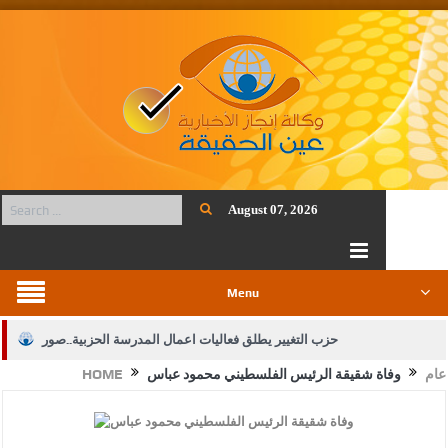
August 07, 2026
Menu
حزب التغيير يطلق فعاليات اعمال المدرسة الحزبية..صور
عام
وفاة شقيقة الرئيس الفلسطيني محمود عباس
HOME
الجيش يفتح باب التجنيد لحملة البكالوريوس في الحقوق والقانون
بيان اجتماع عمّان:دعم الوصاية الهاشمية التاريخية على المقدسات