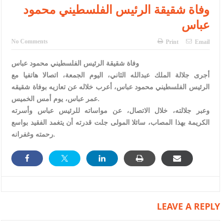
الإسلامية والمسيحية
وفاة شقيقة الرئيس الفلسطيني محمود
عباس
الأمن يتلف 16 مليون حبة كبتاجون و1480 كغم مواد مخدرة
النواب يقر مشروع تعديل قانون الملكية العقارية
No Comments
Print
Email
القاضي يلتقي رؤساء تحرير الصحف اليومية ويؤكد حرص مجلس النواب
وفاة شقيقة الرئيس الفلسطيني محمود عباس
أجرى جلالة الملك عبدالله الثاني، اليوم الجمعة، اتصالا هاتفيا مع
على شراكة فاعلة مع الإعلام
الرئيس الفلسطيني محمود عباس، أعرب خلاله عن تعازيه بوفاة شقيقه
دعوة المكلفين بخدمة العلم (الدفعة الثالثة) إلى مراجعة منصة خدمة
عمر عباس، يوم أمس الخميس.
وعبر جلالته، خلال الاتصال، عن مواساته للرئيس عباس وأسرته
العلم
الكريمة بهذا المصاب، سائلا المولى جلت قدرته أن يتغمد الفقيد بواسع
الملك يلتقي مجموعة من رفاق السلاح
رحمته وغفرانه.
الملك يتلقى اتصالا هاتفيا من العاهل البحريني
القاضي محمود أحمد فريحات.. مبارك ومزيدا من التوفيق
LEAVE A REPLY