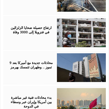
July
05,
2026
ارتفاع حصيلة ضحايا الزلزالين
في فنزويلا إلى 3000 وفاة
July
02,
2026
محادثات جديدة مع أميركا بعد 9
تموز .. وطهران تتمسك بهرمز
July
01,
2026
بدء محادثات فنية غير مباشرة
بين أمريكا وإيران عبر وسطاء
في الدوحة