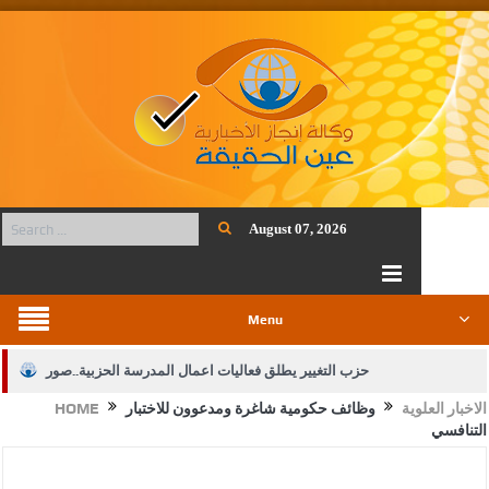
August 07, 2026
Menu
حزب التغيير يطلق فعاليات اعمال المدرسة الحزبية..صور
الاخبار العلوية
وظائف حكومية شاغرة ومدعوون للاختبار
HOME
الجيش يفتح باب التجنيد لحملة البكالوريوس في الحقوق والقانون
التنافسي
بيان اجتماع عمّان:دعم الوصاية الهاشمية التاريخية على المقدسات