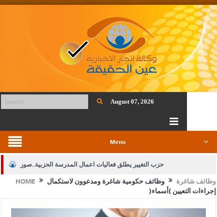
August 07, 2026
Menu
حزب التغيير يطلق فعاليات اعمال المدرسة الحزبية..صور
وظائف شاغرة
وظائف حكومية شاغرة ومدعوون لاستكمال
HOME
الجيش يفتح باب التجنيد لحملة البكالوريوس في الحقوق والقانون
إجراءات التعيين (أسماء)
بيان اجتماع عمّان:دعم الوصاية الهاشمية التاريخية على المقدسات