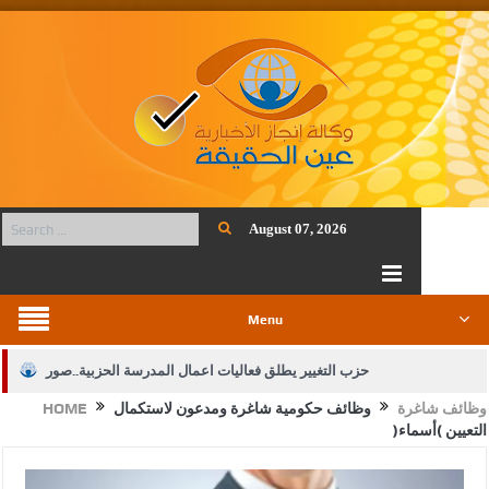
August 07, 2026
Menu
حزب التغيير يطلق فعاليات اعمال المدرسة الحزبية..صور
وظائف شاغرة
وظائف حكومية شاغرة ومدعون لاستكمال
HOME
الجيش يفتح باب التجنيد لحملة البكالوريوس في الحقوق والقانون
التعيين (أسماء)
بيان اجتماع عمّان:دعم الوصاية الهاشمية التاريخية على المقدسات