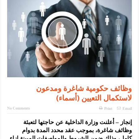
الإسلامية والمسيحية
الأمن يتلف 16 مليون حبة كبتاجون و1480 كغم مواد مخدرة
النواب يقر مشروع تعديل قانون الملكية العقارية
القاضي يلتقي رؤساء تحرير الصحف اليومية ويؤكد حرص مجلس النواب
على شراكة فاعلة مع الإعلام
دعوة المكلفين بخدمة العلم (الدفعة الثالثة) إلى مراجعة منصة خدمة
العلم
الملك يلتقي مجموعة من رفاق السلاح
وظائف حكومية شاغرة ومدعون
لاستكمال التعيين (أسماء)
الملك يتلقى اتصالا هاتفيا من العاهل البحريني
القاضي محمود أحمد فريحات.. مبارك ومزيدا من التوفيق
No Comments
Print
Email
إنجاز – أعلنت وزارة الداخلية عن حاجتها لتعبئة
وظائف شاغرة، بموجب عقد محدد المدة بدوام
كامل، وذلك ضمن الشروط والمواصفات المبينة إزاء