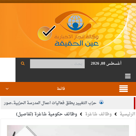
أغسطس 08, 2026
قائمة
حزب التغيير يطلق فعاليات اعمال المدرسة الحزبية..صور
الرئيسية
وظائف شاغرة
وظائف حكومية شاغرة (تفاصيل)
الجيش يفتح باب التجنيد لحملة البكالوريوس في الحقوق والقانون
بيان اجتماع عمّان:دعم الوصاية الهاشمية التاريخية على المقدسات