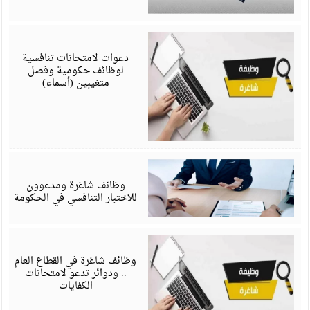
أ
6
دعوات لامتحانات تنافسية
لوظائف حكومية وفصل
متغيبين (أسماء)
ف
6
وظائف شاغرة ومدعوون
للاختبار التنافسي في الحكومة
ف
6
وظائف شاغرة في القطاع العام
.. ودوائر تدعو لامتحانات
الكفايات