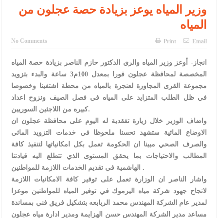
الإسلامية والمسيحية
وزير المياه يوعز بزيادة حصة عجلون من
المياه
الأمن يتلف 16 مليون حبة كبتاجون و1480 كغم مواد مخدرة
النواب يقر مشروع تعديل قانون الملكية العقارية
No Comments
Print
Email
القاضي يلتقي رؤساء تحرير الصحف اليومية ويؤكد حرص مجلس النواب
انجاز- أوعز وزير المياه والري الدكتور حازم الناصر بزيادة حصة المياه
المخصصة لمحافظة عجلون فورا بمعدل 100م3 ساعة والبدء بتزويد
على شراكة فاعلة مع الإعلام
مجموعة القرى المجاورة لعنجرة بالمياه من محطة اشتفينا وخصوصا
دعوة المكلفين بخدمة العلم (الدفعة الثالثة) إلى مراجعة منصة خدمة
في ظل الطلب المتزايد على المياه في فصل الصيف ونزوح اعداد
كبيره من اللاجئين السوريين.
العلم
واضاف الوزير خلال زيارة تفقدية له اليوم على محافظة عجلون
ان
الملك يلتقي مجموعة من رفاق السلاح
الاوضاع المائية ستشهد تحسنا ملحوظا في خدمات التزويد المائي
والصرف الصحي مبينا ان الحكومة تعمل بكل امكانياتها لتنفيذ كافة
الملك يتلقى اتصالا هاتفيا من العاهل البحريني
المطالب والاحتياجات بما يحقق المستوى الذي تتطلع اليه قيادتنا
الهاشمية في تقديم الخدمات اللازمة للمواطنين .
القاضي محمود أحمد فريحات.. مبارك ومزيدا من التوفيق
واشار الناصر ان الوزارة تعمل على توفير كافة الامكانيات اللازمة
لانجاح جهود شركة مياه اليرموك في توفير المياه للمواطنين موعزا
لمدير عام الشركة المهندس محمد الربابعه بتشكيل فريق فني بمساندة
مساعد مدير الشركة المهندس حسن الهزايمة ومدير ادارة مياه عجلون