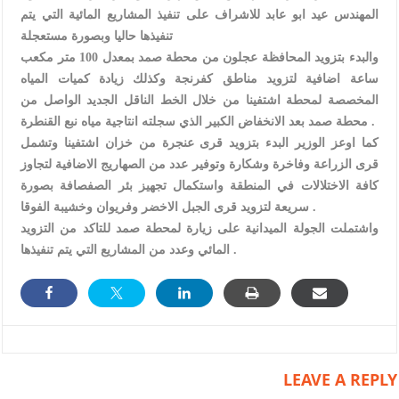
المهندس عيد ابو عابد للاشراف على تنفيذ المشاريع المائية التي يتم
تنفيذها حاليا وبصورة مستعجلة
والبدء بتزويد المحافظة عجلون من محطة صمد بمعدل 100 متر مكعب
ساعة اضافية لتزويد مناطق كفرنجة وكذلك زيادة كميات المياه
المخصصة لمحطة اشتفينا من خلال الخط الناقل الجديد الواصل من
محطة صمد بعد الانخفاض الكبير الذي سجلته انتاجية مياه نبع القنطرة .
كما اوعز الوزير البدء بتزويد قرى عنجرة من خزان اشتفينا وتشمل
قرى الزراعة وفاخرة وشكارة وتوفير عدد من الصهاريج الاضافية لتجاوز
كافة الاختلالات في المنطقة واستكمال تجهيز بئر الصفصافة بصورة
سريعة لتزويد قرى الجبل الاخضر وفريوان وخشيبة الفوقا .
واشتملت الجولة الميدانية على زيارة لمحطة صمد للتاكد من التزويد
المائي وعدد من المشاريع التي يتم تنفيذها .
LEAVE A REPLY