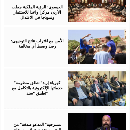
06,
2026
العيسوي: الرؤية الملكية جعلت
الأردن مركزا واعدا للاستثمار
ونموذجا في الاعتدال
August
06,
2026
الأمن مع اقتراب نتائج التوجيهي:
رصد وضبط أي مخالفة
August
06,
2026
“كهرباء إربد” تطلق منظومة
خدماتها الإلكترونية بالتكامل مع
تطبيق “سند”
August
06,
2026
مسرحية” المدعو صدفة” من
البحرين تحصد جوائز مهرجان