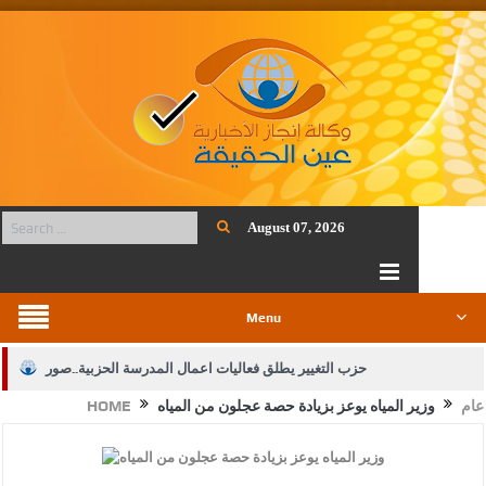
August 07, 2026
Menu
حزب التغيير يطلق فعاليات اعمال المدرسة الحزبية..صور
عام
وزير المياه يوعز بزيادة حصة عجلون من المياه
HOME
الجيش يفتح باب التجنيد لحملة البكالوريوس في الحقوق والقانون
بيان اجتماع عمّان:دعم الوصاية الهاشمية التاريخية على المقدسات