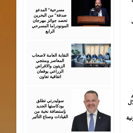
August
06,
2026
مسرحية” المدعو
صدفة” من البحرين
تحصد جوائز مهرجان
المونودراما المسرحي
الرابع
August
05,
2026
النقابة العامة لاصحاب
المعاصر ومنتجي
الزيتون والاقراض
الزراعي يوقعان
اتفاقية تعاون
August
05,
2026
سوليدرتي تطلق
ال
بودكاستها الجديد
بإستضافة نخبة من
القيادات وصناع التأثير
ى 46 خدمة إلكترونية