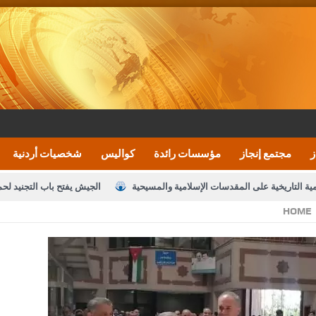
ز
مجتمع إنجاز
مؤسسات رائدة
كواليس
شخصيات أردنية
مية التاريخية على المقدسات الإسلامية والمسيحية
الجيش يفتح باب التجنيد لح
HOME
النواب يقر مشروع تعديل قانون الملكية العقارية
الأمن يتلف 16 مليون حبة كبتاجون و1480 كغم مواد مخدرة
نصة خدمة العلم
القاضي يلتقي رؤساء تحرير الصحف اليومية ويؤكد حرص مجلس ا
رك ومزيدا من التوفيق
الملك يتلقى اتصالا هاتفيا من العاهل البحريني
ا
عارف بيك 