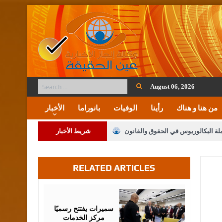
August 06, 2026
من هنا و هناك
رأينا
الوفيات
بانوراما
الأخبار
ملة البكالوريوس في الحقوق والقانون
شريط الأخبار
RELATED ARTICLES
لنواب على شراكة فاعلة مع الإعلام
لملك يلتقي مجموعة من رفاق السلاح
August
06,
2026
فريحات.. مبارك وبكم تزهو المناصب
سميرات يفتتح رسميًا
مركز الخدمات