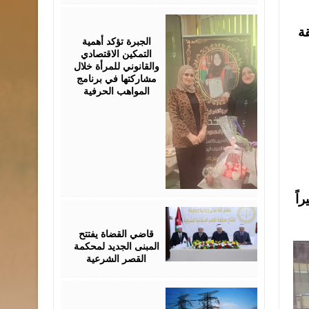
August
05,
قة
2026
الجبرة تؤكد أهمية
التمكين الاقتصادي
والقانوني للمرأة خلال
مشاركتها في برنامج
المواهب الحرفية
اً
August
05,
2026
قاضي القضاة يفتتح
المبنى الجديد لمحكمة
القصر الشرعية
August
05,
2026