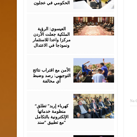
الحكومي في عجلون
August
06,
2026
العيسوي: الرؤية
الملكية جعلت الأردن
مركزا واعدا للاستثمار
ونموذجا في الاعتدال
August
06,
2026
الأمن مع اقتراب نتائج
التوجيهي: رصد وضبط
أي مخالفة
August
06,
No 
2026
“كهرباء إربد” تطلق
منظومة خدماتها
الإلكترونية بالتكامل
مع تطبيق “سند”