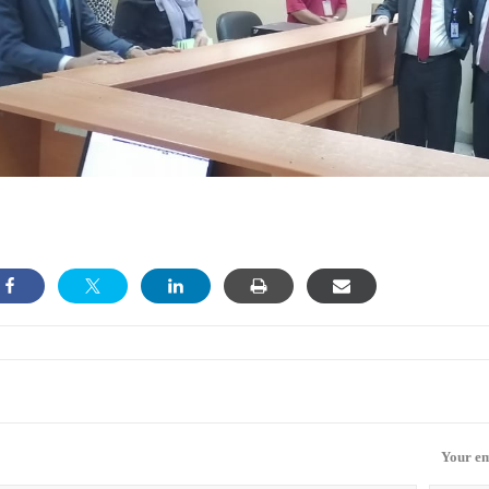
Your em