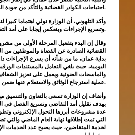
احتياجات الكوادر القضائية والتأكد من جودة الخدمات المقدمة للمواطنين والمحامين.
وأكد التلهوني، أن الوزارة تولي اهتماما كبيرا ل
وتسريع الإجراءات وينعكس إيجابا على أمد التقاضي، مشددا على أهمية التحول الرقمي و أتمتة الإجراءات.
وقال إن البدء بتفعيل المرحلة الأولى من مشر
القضائية الصادرة عن القضاة والموظفين من ال
بداية عمان، ما من شأنه أن يسرع الإجراءات د
اليومية، حيث يلغي التعامل بالمستندات الورقية
والماسحات الضوئية ويعمل على تعزيز الشفافية 
عملية استرجاع الوثائق والاستعلام عنها ضمن أعلى معايير الأمن المعلوماتي.
وأضاف إن الوزارة تسعى بالتعاون والتنسيق مع
بهدف تقليل أمد التقاضي وتسريع الفصل في الد
عدة مشروعات أبرزها التحول الإلكتروني وتطوير