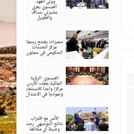
وولي العهد..
العيسوي يعزي
عشيرتي عساف
والطويل
أغسطس
06,
2026
سميرات يفتتح رسميًا
مركز الخدمات
الحكومي في عجلون
أغسطس
06,
2026
العيسوي: الرؤية
الملكية جعلت الأردن
مركزا واعدا للاستثمار
ونموذجا في الاعتدال
أغسطس
06,
2026
الأمن مع اقتراب
نتائج التوجيهي: رصد
وضبط أي مخالفة