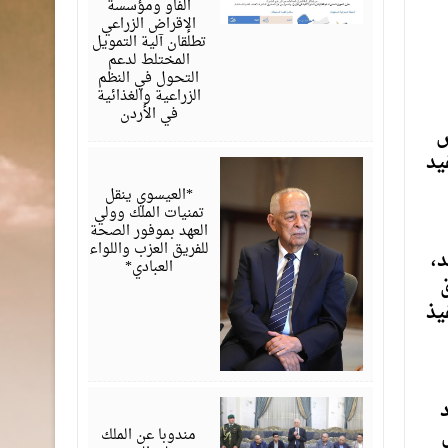
الفاو ومؤسسة
الإقراض الزراعي
تطلقان آلية التمويل
المختلط لدعم
التحول في النظم
الزراعية والغذائية
في الأردن
ض
يد
أغسطس
06,
2026
*العيسوي ينقل
تمنيات الملك وولي
العهد بموفور الصحة
للفريق العزب واللواء
د،
العبادي*
يذ
أغسطس
د
06,
2026
مندوبا عن الملك