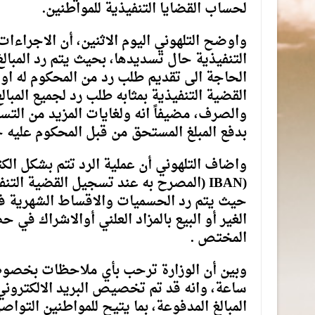
لحساب القضايا التنفيذية للمواطنين.
واوضح التلهوني اليوم الاثنين، أن الاجراءات
التنفيذية حال تسديدها، بحيث يتم رد المبال
الحاجة الى تقديم طلب رد من المحكوم له او 
القضية التنفيذية بمثابه طلب رد لجميع المبا
والصرف، مضيفاً انه ولغايات المزيد من التس
بدفع المبلغ المستحق من قبل المحكوم عليه 
واضاف التلهوني أن عملية الرد تتم بشكل الك
(IBAN (المصرح به عند تسجيل القضية ال
حيث يتم رد الحسميات والاقساط الشهرية فورا
الغير أو البيع بالمزاد العلني أوالاشراك في 
المختص .
ساعة، وانه قد تم تخصيص البريد الالكتروني
المبالغ المدفوعة، بما يتيح للمواطنين التوا