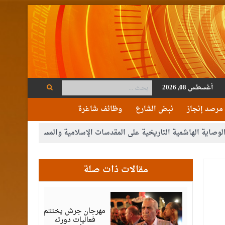
أغسطس 08, 2026
مرصد إنجاز
نبض الشارع
وظائف شاغرة
لهاشمية التاريخية على المقدسات الإسلامية والمسيحية
الأمن يتلف 16 مليون حبة كبتاجون و1480 كغم مواد مخدرة
مقالات ذات صلة
أغسطس
07,
2026
مهرجان جرش يختتم
فعاليات دورته