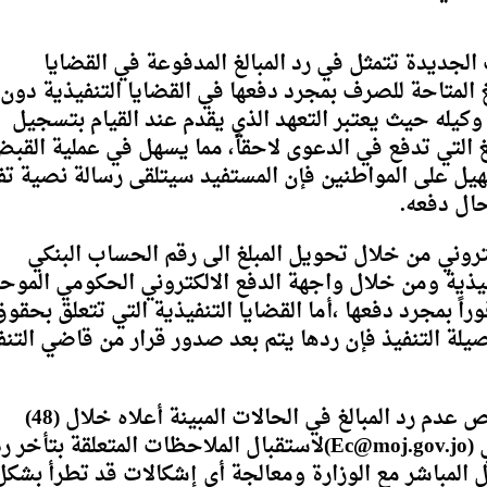
 الجديدة تتمثل في رد المبالغ المدفوعة في القضايا
غ المتاحة للصرف بمجرد دفعها في القضايا التنفيذية دون
وكيله حيث يعتبر التعهد الذي يقدم عند القيام بتسجيل
لغ التي تدفع في الدعوى لاحقاً، مما يسهل في عملية القب
هيل على المواطنين فإن المستفيد سيتلقى رسالة نصية تف
حال دفعه.
تروني من خلال تحويل المبلغ الى رقم الحساب البنكي
تنفيذية ومن خلال واجهة الدفع الالكتروني الحكومي الموح
ً بمجرد دفعها ،أما القضايا التنفيذية التي تتعلق بحقوق
حصيلة التنفيذ فإن ردها يتم بعد صدور قرار من قاضي التنف
وبين أن الوزارة ترحب بأي ملاحظات بخصوص عدم رد المبالغ في الحالات المبينة أعلاه خلال (48)
 (
Ec@moj.gov.jo
)لاستقبال الملاحظات المتعلقة بتأخر ر
صل المباشر مع الوزارة ومعالجة أي إشكالات قد تطرأ بشكل