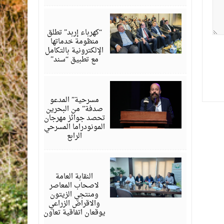
أغسطس
06,
2026
“كهرباء إربد” تطلق
منظومة خدماتها
الإلكترونية بالتكامل
مع تطبيق “سند”
أغسطس
06,
2026
مسرحية” المدعو
صدفة” من البحرين
تحصد جوائز مهرجان
المونودراما المسرحي
الرابع
أغسطس
05,
2026
النقابة العامة
لاصحاب المعاصر
ومنتجي الزيتون
والاقراض الزراعي
يوقعان اتفاقية تعاون