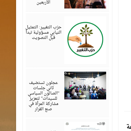
الأربعين
أغسطس
07,
2026
حزب التغيير: التمثيل
النيابي مسؤولية تبدأ
قبل التصويت
أغسطس
07,
2026
عجلون تستضيف
ثاني جلسات
“الصالون السياسي
للسيدات” لتعزيز
مشاركة المرأة في
صنع القرار
أغسطس
ة
07,
2026