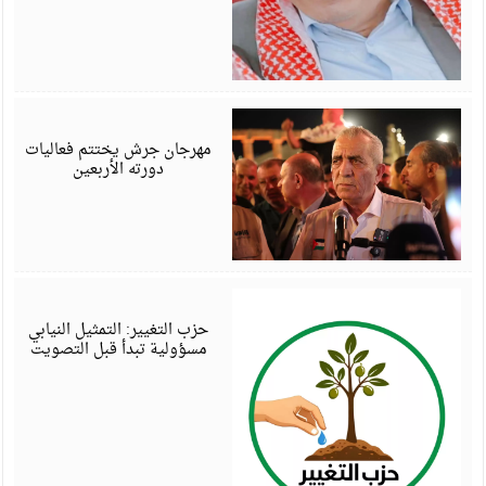
أ
6
مهرجان جرش يختتم فعاليات
دورته الأربعين
أ
6
حزب التغيير: التمثيل النيابي
مسؤولية تبدأ قبل التصويت