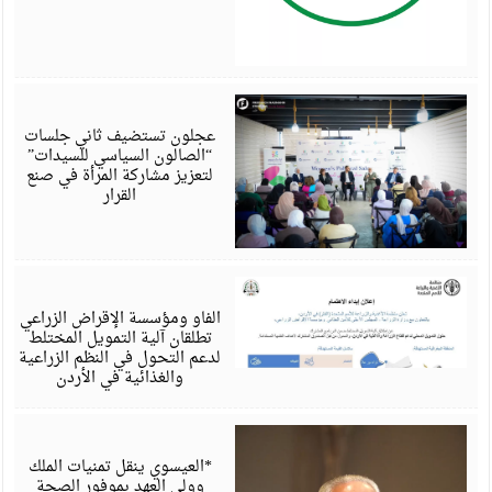
أ
6
عجلون تستضيف ثاني جلسات
“الصالون السياسي للسيدات”
لتعزيز مشاركة المرأة في صنع
القرار
أ
6
الفاو ومؤسسة الإقراض الزراعي
تطلقان آلية التمويل المختلط
لدعم التحول في النظم الزراعية
والغذائية في الأردن
أ
6
*العيسوي ينقل تمنيات الملك
وولي العهد بموفور الصحة