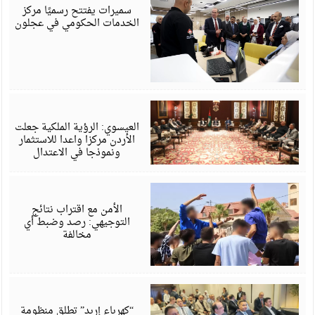
6
سميرات يفتتح رسميًا مركز
الخدمات الحكومي في عجلون
أ
6
العيسوي: الرؤية الملكية جعلت
الأردن مركزا واعدا للاستثمار
ونموذجا في الاعتدال
أ
6
الأمن مع اقتراب نتائج
التوجيهي: رصد وضبط أي
مخالفة
أ
6
“كهرباء إربد” تطلق منظومة