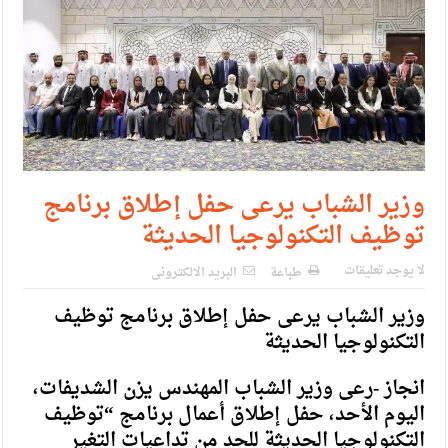
حزب التغيير يطلق فعاليات اعمال المدرسة الحزبية..صور
مدير مهرجان جرش.. نهج ميداني يؤمن بلغة الحوار والشراكة
وزير الشباب يرعى حفل إطلاق برنامج
توظيف التكنولوجيا الحديثة
لا يوجد تعليقات
طباعة
البريد الالكترونى
وزير الشباب يرعى حفل إطلاق برنامج توظيف
التكنولوجيا الحديثة
انجاز -رعى وزير الشباب المهندس يزن الشديفات،
اليوم الأحد، حفل إطلاق أعمال برنامج “توظيف
التكنولوجيا الحديثة للحد من تداعيات التغير