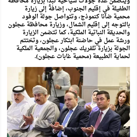
ويتضمن عدة جولات سياحية تبدأ بزيارة محافظة
الطفيلة في إقليم الجنوب، إضافةً إلى زيارة
محمية ضانا كنموذج، وتتواصل جولة الوفود
بالتوجه إلى إقليم الشمال، وزيارة محافظة عجلون
والحديقة النباتية الملكية، كما تتضمن الزيارة
ورشة عمل في حاضنة ابتكار عجلون، وتختتم
الجولة بزيارة تلفريك عجلون، والجمعية الملكية
لحماية الطبيعة (محمية غابات عجلون).