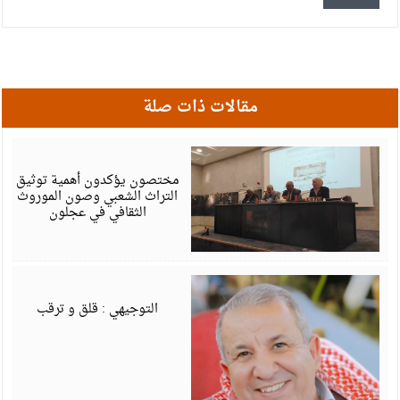
مقالات ذات صلة
أ
6
مختصون يؤكدون أهمية توثيق
التراث الشعبي وصون الموروث
الثقافي في عجلون
أ
6
التوجيهي : قلق و ترقب