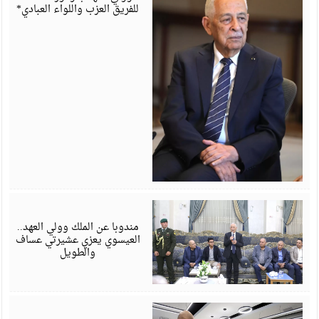
للفريق العزب واللواء العبادي*
أ
6
مندوبا عن الملك وولي العهد..
العيسوي يعزي عشيرتي عساف
والطويل
أ