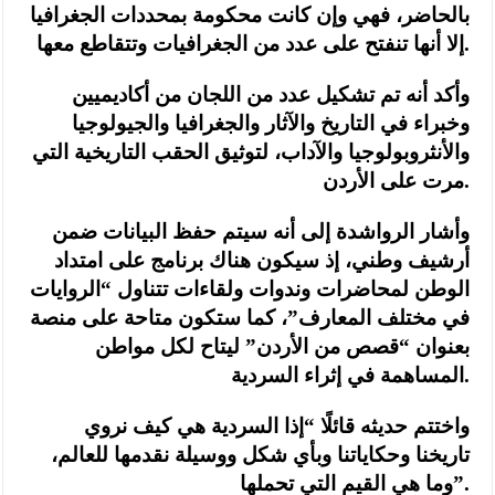
بالحاضر، فهي وإن كانت محكومة بمحددات الجغرافيا
إلا أنها تنفتح على عدد من الجغرافيات وتتقاطع معها.
وأكد أنه تم تشكيل عدد من اللجان من أكاديميين
وخبراء في التاريخ والآثار والجغرافيا والجيولوجيا
والأنثروبولوجيا والآداب، لتوثيق الحقب التاريخية التي
مرت على الأردن.
وأشار الرواشدة إلى أنه سيتم حفظ البيانات ضمن
أرشيف وطني، إذ سيكون هناك برنامج على امتداد
الوطن لمحاضرات وندوات ولقاءات تتناول “الروايات
في مختلف المعارف”، كما ستكون متاحة على منصة
بعنوان “قصص من الأردن” ليتاح لكل مواطن
المساهمة في إثراء السردية.
واختتم حديثه قائلًا “إذا السردية هي كيف نروي
تاريخنا وحكاياتنا وبأي شكل ووسيلة نقدمها للعالم،
وما هي القيم التي تحملها”.