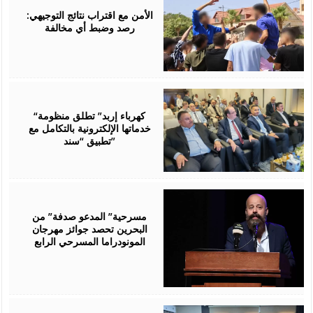
06,
2026
الأمن مع اقتراب نتائج التوجيهي:
رصد وضبط أي مخالفة
August
06,
2026
“كهرباء إربد” تطلق منظومة
خدماتها الإلكترونية بالتكامل مع
تطبيق “سند”
August
06,
2026
مسرحية” المدعو صدفة” من
البحرين تحصد جوائز مهرجان
المونودراما المسرحي الرابع
August