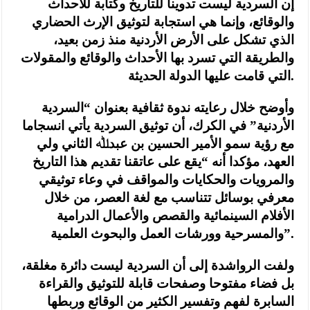
إن السردية ليست تدوينا للتاريخ وكتابة للأحداث
والوقائع، وإنما هي استجابة لتوثيق الإرث الحضاري
الذي تشكل على الأرض الأردنية منذ زمن بعيد،
والطريقة التي تسرد بها الأحداث والوقائع والمقولات
التي قامت عليها الدولة الحديثة.
وأوضح خلال رعايته ندوة ثقافية بعنوان “السردية
الأردنية” في الكرك، أن توثيق السردية يأتي انسجاما
مع رؤية سمو الأمير الحسين بن عبدﷲ الثاني ولي
العهد، مؤكدا أنه “يقع على عاتقنا تقديم هذا التاريخ
والمرويات والحكايات والمواقف في وعاء توثيقي
معرفي بوسائل تتناسب مع لغة العصر، من خلال
الأفلام السينمائية والقصص والأعمال الدرامية
والمسرحية وورشات العمل والبحوث العلمية”.
ولفت الرواشدة إلى أن السردية ليست دائرة مغلقة،
بل فضاء مفتوحا وصفحات قابلة للتوثيق والقراءة
السابرة لفهم وتفسير الكثير من الوقائع وربطها