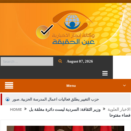
August 07, 2026
Menu
حزب التغيير يطلق فعاليات اعمال المدرسة الحزبية..صور
الاخبار العلوية
وزير الثقافة: السردية ليست دائرة مغلقة بل
HOME
الجيش يفتح باب التجنيد لحملة البكالوريوس في الحقوق والقانون
فضاء مفتوحا
بيان اجتماع عمّان:دعم الوصاية الهاشمية التاريخية على المقدسات