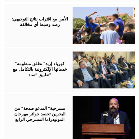
August
06,
2026
الأمن مع اقتراب نتائج التوجيهي:
رصد وضبط أي مخالفة
August
06,
2026
“كهرباء إربد” تطلق منظومة
خدماتها الإلكترونية بالتكامل مع
تطبيق “سند”
August
06,
2026
مسرحية” المدعو صدفة” من
البحرين تحصد جوائز مهرجان
المونودراما المسرحي الرابع