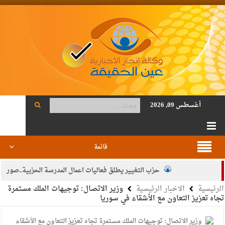
أغسطس 09, 2026
قائمة
حزب التغيير يطلق فعاليات اعمال المدرسة الحزبية..صور
الرئيسية
الاخبار الرئيسية
وزير الاتصال: توجيهات الملك مستمرة
الجيش يفتح باب التجنيد لحملة البكالوريوس في الحقوق والقانون
تجاه تعزيز التعاون مع الأشقاء في سوريا
بيان اجتماع عمّان:دعم الوصاية الهاشمية التاريخية على المقدسات