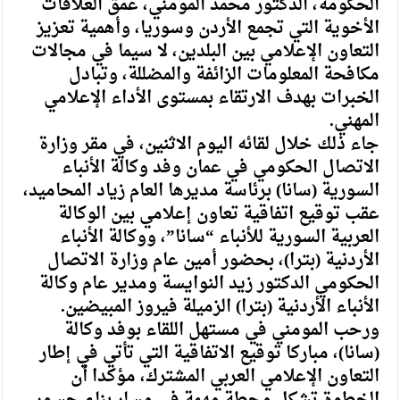
الحكومة، الدكتور محمد المومني، عمق العلاقات
الأخوية التي تجمع الأردن وسوريا، وأهمية تعزيز
التعاون الإعلامي بين البلدين، لا سيما في مجالات
مكافحة المعلومات الزائفة والمضللة، وتبادل
الخبرات بهدف الارتقاء بمستوى الأداء الإعلامي
المهني.
جاء ذلك خلال لقائه اليوم الاثنين، في مقر وزارة
الاتصال الحكومي في عمان وفد وكالة الأنباء
السورية (سانا) برئاسة مديرها العام زياد المحاميد،
عقب توقيع اتفاقية تعاون إعلامي بين الوكالة
العربية السورية للأنباء “سانا”، ووكالة الأنباء
الأردنية (بترا)، بحضور أمين عام وزارة الاتصال
الحكومي الدكتور زيد النوايسة ومدير عام وكالة
الأنباء الأردنية (بترا) الزميلة فيروز المبيضين.
ورحب المومني في مستهل اللقاء بوفد وكالة
(سانا)، مباركا توقيع الاتفاقية التي تأتي في إطار
التعاون الإعلامي العربي المشترك، مؤكدا أن