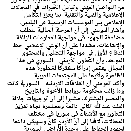
الخطوة تشكل محطة مهمة في مسار بناء جسور
من التواصل المهني وتبادل الخبرات في المجالات
الإعلامية والفنية والتقنية، بما يعزز التكامل
الإعلامي بين المؤسسات الرسمية في البلدين.
وأشار المومني إلى أن المرحلة الحالية تتطلب
مضاعفة الجهود في مواجهة المعلومات الزائفة
والإشاعات، مشددا على أن الوعي الإعلامي خط
الدفاع الأول في مواجهة التضليل والمحتوى
الموجه، وأن التعاون الأردني – السوري في هذا
المجال يعكس إدراكا مشتركا لخطورة هذه
الظاهرة وأثرها على المجتمعات العربية.
وأكد المومني أن العلاقات الأردنية – السورية كانت
وما زالت محكومة بروابط الأخوة والتاريخ
والمصير المشترك، مشيرا إلى أن توجيهات جلالة
الملك عبدالله الثاني دائمة ومستمرة تجاه تعزيز
التعاون مع الأشقاء في سوريا في مختلف
المجالات، لافتا إلى أن الأردن كان وسيبقى داعما
لجهود الحفاظ على وحدة الأراضي السورية