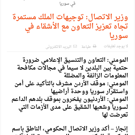
الإسلامية والمسيحية
الأمن يتلف 16 مليون حبة كبتاجون و1480 كغم مواد مخدرة
وزير الاتصال: توجيهات الملك مستمرة
تجاه تعزيز التعاون مع الأشقاء في
النواب يقر مشروع تعديل قانون الملكية العقارية
سوريا
القاضي يلتقي رؤساء تحرير الصحف اليومية ويؤكد حرص مجلس
لا يوجد تعليقات
النواب على شراكة فاعلة مع الإعلام
طباعة
البريد الالكترونى
المومني: التعاون والتنسيق الإعلامي ضرورة
دعوة المكلفين بخدمة العلم (الدفعة الثالثة) إلى مراجعة منصة خدمة
حتمية بين البلدين لا سيما في مجالات مكافحة
العلم
المعلومات الزائفة والمضللة
الملك يلتقي مجموعة من رفاق السلاح
المومني: موقف الأردن مشرف بالتأكيد على أمن
واستقرار سوريا ووحدة أراضيها
الملك يتلقى اتصالا هاتفيا من العاهل البحريني
المومني: الأردنيون يفخرون بموقف بلدهم الداعم
القاضي محمود أحمد فريحات.. مبارك ومزيدا من التوفيق
لسوريا وشعبها الشقيق على مدى الأزمات التي
تعرضت لها
إنجاز – أكد وزير الاتصال الحكومي، الناطق باسم