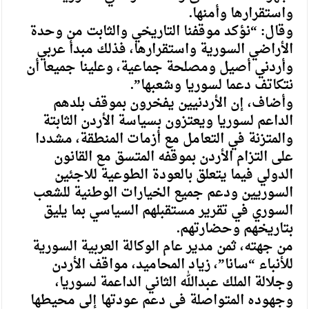
واستقرارها وأمنها.
وقال: “نؤكد موقفنا التاريخي والثابت من وحدة
الأراضي السورية واستقرارها، فذلك مبدأ عربي
وأردني أصيل ومصلحة جماعية، وعلينا جميعا أن
نتكاتف دعما لسوريا وشعبها”.
وأضاف، إن الأردنيين يفخرون بموقف بلدهم
الداعم لسوريا ويعتزون بسياسة الأردن الثابتة
والمتزنة في التعامل مع أزمات المنطقة، مشددا
على التزام الأردن بموقفه المتسق مع القانون
الدولي فيما يتعلق بالعودة الطوعية للاجئين
السوريين ودعم جميع الخيارات الوطنية للشعب
السوري في تقرير مستقبلهم السياسي بما يليق
بتاريخهم وحضارتهم.
من جهته، ثمن مدير عام الوكالة العربية السورية
للأنباء “سانا”، زياد المحاميد، مواقف الأردن
وجلالة الملك عبدالله الثاني الداعمة لسوريا،
وجهوده المتواصلة في دعم عودتها إلى محيطها