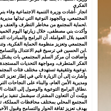
الفكري
انجاز -أشادت وزيرة التنمية الاجتماعية وفاء 
المجتمعي، وبالجهود النوعية التي تبذلها مديرية
لحماية المجتمع من مخاطر التطرف والعنف والسلوكيات السلبية.
وأكدت بني مصطفى، خلال زيارتها اليوم الخمي
العميد بلال العواملة، أن البرامج والمبادرات الت
المجتمعي وتعزيز منظومة الحماية الفكرية، وتنس
ابن الحسين في ترسيخ قيم الاعتدال والتسامح وصون أمن المجتمع واستقراره.
وأضافت أن مركز السلم المجتمعي بات يشكل ركي
الفكر المتطرف، ومواجهة التحديات المستجدة ا
توعوية وتثقيفية تستهدف مختلف فئات المجتمع، لا سيما الأطفال والشباب.
وأشارت إلى أن الزيارة تأتي في إطار تعزيز التع
ومديرية الأمن العام، والبناء على النجاحات ال
نطاق البرامج التوعوية والوصول إلى الفئات الأكثر حاجة للحماية والتوعية.
وبيّنت أن التعاون المشترك سيشمل تنفيذ بر
المجتمع المحلي بمختلف محافظات المملكة، ت
بهدف تعزيز ثقافة الحوار والتسامح وقبول الآ