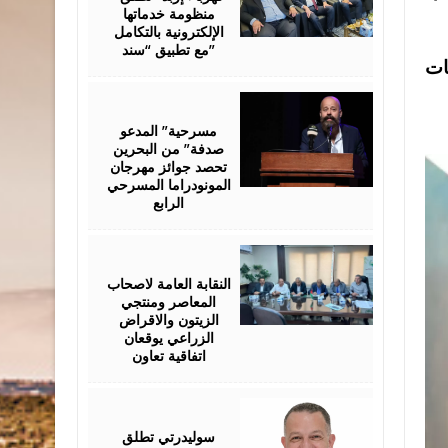
منظومة خدماتها
الإلكترونية بالتكامل
مع تطبيق “سند”
ات
August
06,
2026
مسرحية” المدعو
صدفة” من البحرين
تحصد جوائز مهرجان
المونودراما المسرحي
الرابع
August
05,
2026
النقابة العامة لاصحاب
المعاصر ومنتجي
الزيتون والاقراض
الزراعي يوقعان
اتفاقية تعاون
August
05,
2026
سوليدرتي تطلق