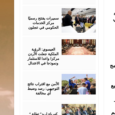
August
06,
2026
سميرات يفتتح رسميًا
ي
مركز الخدمات
الحكومي في عجلون
August
06,
2026
العيسوي: الرؤية
الملكية جعلت الأردن
مركزا واعدا للاستثمار
ونموذجا في الاعتدال
مج
August
06,
2026
الأمن مع اقتراب نتائج
يع
التوجيهي: رصد وضبط
أي مخالفة
August
06,
م
2026
“كهرباء إربد” تطلق