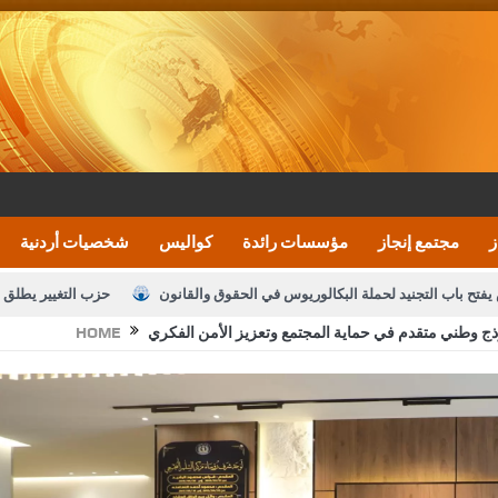
ز
مجتمع إنجاز
مؤسسات رائدة
كواليس
شخصيات أردنية
يفتح باب التجنيد لحملة البكالوريوس في الحقوق والقانون
حزب التغيير يطلق 
وذج وطني متقدم في حماية المجتمع وتعزيز الأمن الفكري
HOME
بيان اجتماع عمّان:دعم الوصاية الهاشمية التاريخي
ف اليومية ويؤكد حرص مجلس النواب على شراكة فاعلة مع الإعلام
النواب يقر
الملك يلتقي مجموعة من رفاق السلاح
دعوة المكلفين بخدمة العلم (الدفعة 
القاضي محمود أحمد