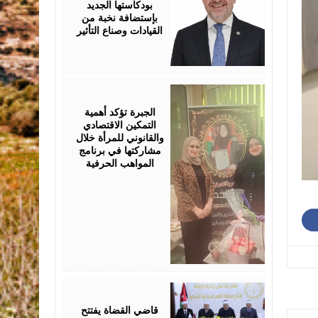
بودكاستها الجديد
بإستضافة نخبة من
القيادات وصناع التأثير
August
05,
2026
الجبرة تؤكد أهمية
التمكين الاقتصادي
والقانوني للمرأة خلال
مشاركتها في برنامج
المواهب الحرفية
August
05,
2026
قاضي القضاة يفتتح