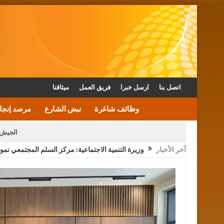
اتصل بنا
ارسل خبرا
فريق العمل
ميثاقنا
وظائف شاغرة
نبض الشارع
مرصد إنجا
الجيش 
آخر الأخبار
وزيرة التنمية الاجتماعية: مركز السلم المجتمعي نم
الأمن يتلف 16 مليون حبة كبتاجون و1480 كغم مواد مخدرة
القاضي يلتقي رؤساء تحرير الصح
الملك يتلقى اتصالا هاتفيا من العاهل البحريني