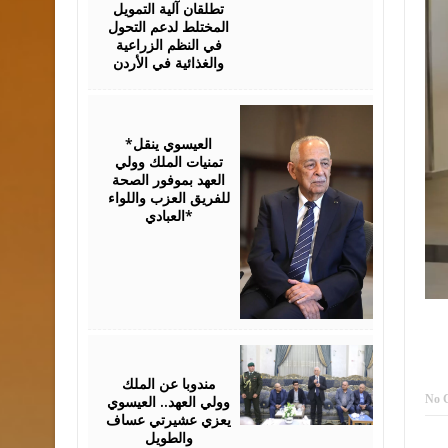
تطلقان آلية التمويل
المختلط لدعم التحول
في النظم الزراعية
والغذائية في الأردن
August
06,
2026
*العيسوي ينقل
تمنيات الملك وولي
العهد بموفور الصحة
للفريق العزب واللواء
العبادي*
August
06,
2026
مندوبا عن الملك
وولي العهد.. العيسوي
No 
يعزي عشيرتي عساف
والطويل