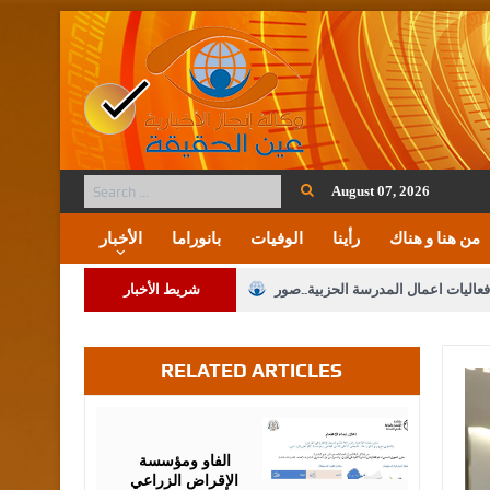
August 07, 2026
من هنا و هناك
رأينا
الوفيات
بانوراما
الأخبار
فعاليات اعمال المدرسة الحزبية..صور
شريط الأخبار
ة على المقدسات الإسلامية والمسيحية
RELATED ARTICLES
 مشروع تعديل قانون الملكية العقارية
الثالثة) إلى مراجعة منصة خدمة العلم
August
07,
2026
 فريحات.. مبارك ومزيدا من التوفيق
الفاو ومؤسسة
الإقراض الزراعي