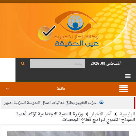
أغسطس 08, 2026
قائمة
حزب التغيير يطلق فعاليات اعمال المدرسة الحزبية..صور
الرئيسية
آخر الأخبار
وزيرة التنمية الاجتماعية تؤكد أهمية
الجيش يفتح باب التجنيد لحملة البكالوريوس في الحقوق والقانون
النموذج التنموي لبرامج قطاع الجمعيات
بيان اجتماع عمّان:دعم الوصاية الهاشمية التاريخية على المقدسات