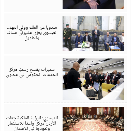
أ
6
مندوبا عن الملك وولي العهد..
العيسوي يعزي عشيرتي عساف
والطويل
أ
6
سميرات يفتتح رسميًا مركز
الخدمات الحكومي في عجلون
أ
6
العيسوي: الرؤية الملكية جعلت
الأردن مركزا واعدا للاستثمار
ونموذجا في الاعتدال