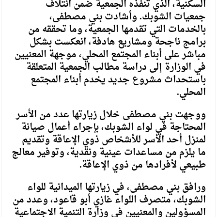
السكنية، الذي تنفذه الجمعية ضمن ائتلاف
جمعيات الشوبك. وأشادت بني مصطفى،
بالخدمات التي تقدمها الجمعية، وما تحققه من
برامج ناجحة ومشاريع هادفة، انعكست بشكل
مباشر على أبناء المجتمع المحلي، موجهة المعنيين
في الوزارة إلى دراسة مطالب الجمعية المتعلقة
باستحداث مشروع جديد يخدم أبناء المجتمع
المحلي.
ووجهت بني مصطفى خلال زيارتها عدد من الأسر
المحتاجة في لواء الشوبك، بإجراء أعمال صيانة
لمنزل أحد الأسر للأشخاص ذوي الإعاقة وتقديم
ما يلزم من مساعدات عينية ونقدية، وتوفير معالج
طبيعي لأفرادها من ذوي الإعاقة.
ورافق بني مصطفى، في زيارتها الميدانية للواء
الشوبك، متصرف اللواء غازي أبو قاعود، وعدد من
المسؤولين والمعنيين في وزارة التنمية الاجتماعية