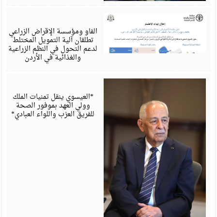
أ
6
الفاو ومؤسسة الإقراض الزراعي
تطلقان آلية التمويل المختلط
لدعم التحول في النظم الزراعية
والغذائية في الأردن
أ
6
*العيسوي ينقل تمنيات الملك
وولي العهد بموفور الصحة
للفريق العزب واللواء العبادي*