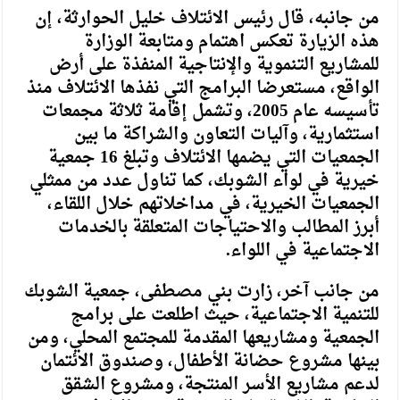
من جانبه، قال رئيس الائتلاف خليل الحوارثة، إن
هذه الزيارة تعكس اهتمام ومتابعة الوزارة
للمشاريع التنموية والإنتاجية المنفذة على أرض
الواقع، مستعرضا البرامج التي نفذها الائتلاف منذ
تأسيسه عام 2005، وتشمل إقامة ثلاثة مجمعات
استثمارية، وآليات التعاون والشراكة ما بين
الجمعيات التي يضمها الائتلاف وتبلغ 16 جمعية
خيرية في لواء الشوبك، كما تناول عدد من ممثلي
الجمعيات الخيرية، في مداخلاتهم خلال اللقاء،
أبرز المطالب والاحتياجات المتعلقة بالخدمات
الاجتماعية في اللواء.
من جانب آخر، زارت بني مصطفى، جمعية الشوبك
للتنمية الاجتماعية، حيث اطلعت على برامج
الجمعية ومشاريعها المقدمة للمجتمع المحلي، ومن
بينها مشروع حضانة الأطفال، وصندوق الائتمان
لدعم مشاريع الأسر المنتجة، ومشروع الشقق