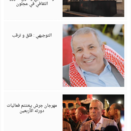
الثقافي في عجلون
أ
6
التوجيهي : قلق و ترقب
أ
6
مهرجان جرش يختتم فعاليات
دورته الأربعين