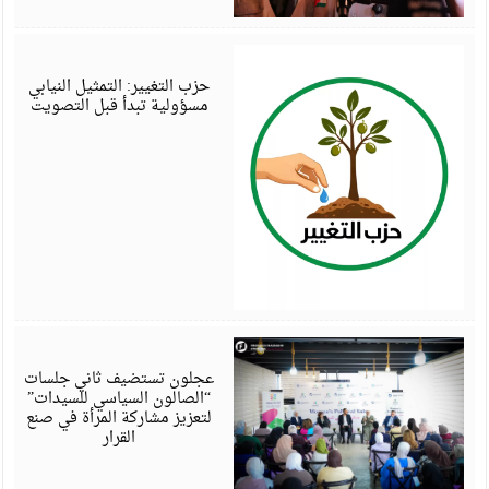
أ
6
حزب التغيير: التمثيل النيابي
مسؤولية تبدأ قبل التصويت
أ
6
عجلون تستضيف ثاني جلسات
“الصالون السياسي للسيدات”
لتعزيز مشاركة المرأة في صنع
القرار