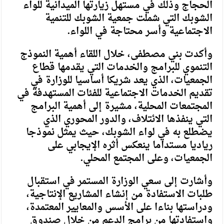
الحجاج وذلك في مستهل زيارتها الميدانية للواء
الشوبك التي شملت جمعية الشوبك للتنمية
الاجتماعية وأسر محتاجة في اللواء.
وأكدت بني مصطفى، خلال اللقاء أهمية النموذج
التنموي للبرامج والخدمات التي يقدمها قطاع
الجمعيات، الذي يعد شريكا أساسيا للوزارة في
تقديم الخدمات الاجتماعية للفئات المستهدفة في
المجتمعات المحلية، مشيرة إلى أهمية البرامج
التي ينفذها الائتلاف، والدور المحوري الذي
يضطلع به في لواء الشوبك، حيث يمثل نموذجا
رياديا مستداما ينعكس أثره الإيجابي على
الجمعيات، وعلى المجتمع المحلي.
وأشارت إلى سعي الوزارة المستمر في استقبال
طلبات الاستفادة من إنشاء المشاريع الإنتاجية،
ودراستها بناءا على الأسس والمعايير المعتمدة،
واستفادتها من برامج الدعم من خلال صندوق