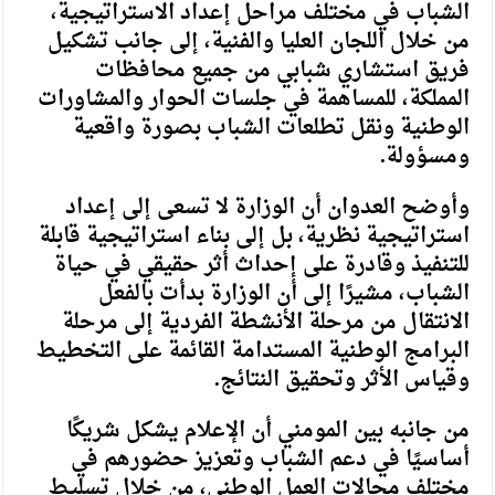
الشباب في مختلف مراحل إعداد الاستراتيجية،
من خلال اللجان العليا والفنية، إلى جانب تشكيل
فريق استشاري شبابي من جميع محافظات
المملكة، للمساهمة في جلسات الحوار والمشاورات
الوطنية ونقل تطلعات الشباب بصورة واقعية
ومسؤولة.
وأوضح العدوان أن الوزارة لا تسعى إلى إعداد
استراتيجية نظرية، بل إلى بناء استراتيجية قابلة
للتنفيذ وقادرة على إحداث أثر حقيقي في حياة
الشباب، مشيرًا إلى أن الوزارة بدأت بالفعل
الانتقال من مرحلة الأنشطة الفردية إلى مرحلة
البرامج الوطنية المستدامة القائمة على التخطيط
وقياس الأثر وتحقيق النتائج.
من جانبه بين المومني أن الإعلام يشكل شريكًا
أساسيًا في دعم الشباب وتعزيز حضورهم في
مختلف مجالات العمل الوطني، من خلال تسليط