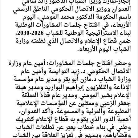
إنجاز-شارك وزيرا الشباب الدكتور رائد سامي
العدوان ووزير الاتصال الحكومي الناطق الرسمي
باسم الحكومة الدكتور محمد المومني، اليوم
الأربعاء، في افتتاح جلسات المشاورات الوطنية
لبناء الاستراتيجية الوطنية للشباب 2026-2030،
ضمن قطاع الإعلام والاتصال الذي نظمته وزارة
الشباب اليوم الأربعاء.
وحضر افتتاح جلسات المشاورات؛ أمين عام وزارة
الاتصال الحكومي د. زيد النوايسة وأمين عام
وزارة الشباب د.مازن أبو بقر ومدير عام مؤسسة
الإذاعة والتلفزيون إبراهيم البواريد ومدير هيئة
الإعلام بشير المومني ومدير عام قناة المملكة
جعفر الزعبي وممثلين عن المؤسسات الإعلامية
المطبوعة والمرئية والمسموعة. وأكد العدوان،
أهمية الدور الذي يقوم به قطاع الإعلام كشريك
وطني في بناء خطاب يعبّر عن تطلعات الشباب
وقضاياهم، ويسهم في تعزيز العلاقة بين الشباب