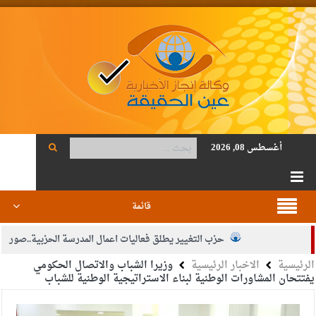
أغسطس 08, 2026
قائمة
حزب التغيير يطلق فعاليات اعمال المدرسة الحزبية..صور
الرئيسية
الاخبار الرئيسية
وزيرا الشباب والاتصال الحكومي
الجيش يفتح باب التجنيد لحملة البكالوريوس في الحقوق والقانون
يفتتحان المشاورات الوطنية لبناء الاستراتيجية الوطنية للشباب
بيان اجتماع عمّان:دعم الوصاية الهاشمية التاريخية على المقدسات