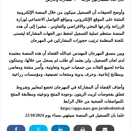
وأوضح الحنيفات أن التسجيل سيكون من خلال المنصة الإلكترونية
المثبتة على الموقع الإلكتروني، ومواقع التواصل الاجتماعي لوزارة
الزراعة واذرعها البحثي والاقراضي والتعاوني ، مشيرا إلى أن هذه
المنصة ستنظم عملية التسجيل لحفظ دور الجهات المشاركة ليتسنى
للجنة المنظمة ترتيب حجوزات المشاركين في المهرجان.
وبين منسق المهرجان المهندس عبدالله القضاه أن هذه المنصة معتمدة
لدى لجان التسجيل، ولن يعتمد أي طلب لم يسجل من خلالها، وستكون
متاحة لجميع الفئات من جمعيات خيرية وتعاونية، وأُسر منتجة ومعاصر،
ومطابخ إنتاجية، وحرف يدوية ومنتجات تصنيعية، ومؤسسات زراعية.
وأضاف القضاه أن المشاركة في المهرجان تخضع لمعايير وشروط
تتعلق بفحوصات لزيت الزيتون ،وجودة المنتج ونوعيته ومطابقة المنتج
للمواصفات الصحية من خلال الرابط:
https://apps.narc.gov.jo/olivefestival
علما بان التسجيل في المنصة سينتهي مساء يوم 22/10/2024