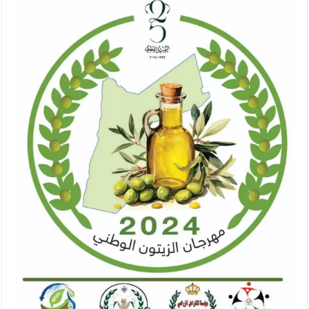
الإسلامية والمسيحية
الأمن يتلف 16 مليون حبة كبتاجون و1480 كغم مواد مخدرة
النواب يقر مشروع تعديل قانون الملكية العقارية
القاضي يلتقي رؤساء تحرير الصحف اليومية ويؤكد حرص مجلس النواب
على شراكة فاعلة مع الإعلام
دعوة المكلفين بخدمة العلم (الدفعة الثالثة) إلى مراجعة منصة خدمة
العلم
الملك يلتقي مجموعة من رفاق السلاح
الملك يتلقى اتصالا هاتفيا من العاهل البحريني
القاضي محمود أحمد فريحات.. مبارك ومزيدا من التوفيق