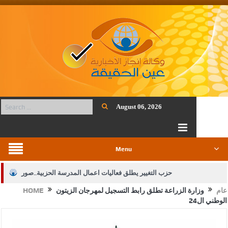
August 06, 2026
Menu
حزب التغيير يطلق فعاليات اعمال المدرسة الحزبية..صور
عام
وزارة الزراعة تطلق رابط التسجيل لمهرجان الزيتون
HOME
الجيش يفتح باب التجنيد لحملة البكالوريوس في الحقوق والقانون
الوطني ال24
بيان اجتماع عمّان:دعم الوصاية الهاشمية التاريخية على المقدسات