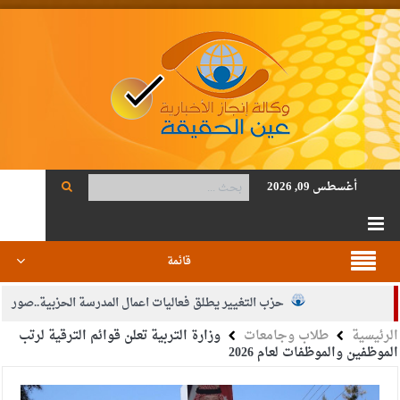
أغسطس 09, 2026
قائمة
حزب التغيير يطلق فعاليات اعمال المدرسة الحزبية..صور
الرئيسية
طلاب وجامعات
وزارة التربية تعلن قوائم الترقية لرتب
الجيش يفتح باب التجنيد لحملة البكالوريوس في الحقوق والقانون
الموظفين والموظفات لعام 2026
بيان اجتماع عمّان:دعم الوصاية الهاشمية التاريخية على المقدسات