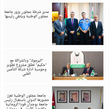
ي
6
مدير شرطة عجلون يزور جامعة
عجلون الوطنية ويلتقي رئيسها
ي
6
“اليرموك” وبالشراكة مع
“حكيم” تطلق مشروع تطوير
وحوسبة ادارة شبكة التأمين
الطبي
ي
6
جامعة عجلون الوطنية تعزز
حضورها الدولي باستقبال رئيس
جامعة بوجدان فودا الرومانية
والقنصل الأردني في رومانيا