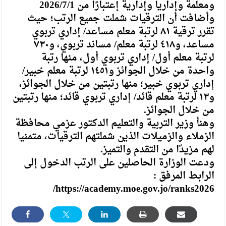
ومعلمة وإداريا وإدارية إعتبارًا من 2026/7/1
وأضافت أن الترقيات شملت جميع الرتب؛ حيث
تقرر ترقية ٨١ لرتبة معلم مساعد/ إداري تربوي
مساعد، و٤١٨ لرتبة معلم/ مساند تربوي، و٧٣٠
لرتبة معلم أول/ إداري تربوي أول، منها رتبة
واحدة من خلال الجوائز و١٤٥١ لرتبة معلم خبير/
إداري تربوي خبير؛ منها رتبتين من خلال الجوائز،
و١٣ لرتبة معلم قائد/ إداري تربوي قائد؛ منها رتبتين
من خلال الجوائز.
وهنأ وزير التربية والتعليم الدكتور عزمي محافظة
الزملاء والزميلات الذين شملتهم الترقيات، متمنيا
لهم مزيدًا من التقدم والتميز.
ودعت الوزارة الحاصلين على الرتب الدخول إلى
الرابط المرفق :
https://academy.moe.gov.jo/ranks2026/