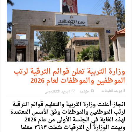
الإسلامية والمسيحية
الأمن يتلف 16 مليون حبة كبتاجون و1480 كغم مواد مخدرة
النواب يقر مشروع تعديل قانون الملكية العقارية
القاضي يلتقي رؤساء تحرير الصحف اليومية ويؤكد حرص مجلس
النواب على شراكة فاعلة مع الإعلام
دعوة المكلفين بخدمة العلم (الدفعة الثالثة) إلى مراجعة منصة خدمة
العلم
وزارة التربية تعلن قوائم الترقية لرتب
الموظفين والموظفات لعام 2026
الملك يلتقي مجموعة من رفاق السلاح
الملك يتلقى اتصالا هاتفيا من العاهل البحريني
لا يوجد تعليقات
طباعة
البريد الالكترونى
القاضي محمود أحمد فريحات.. مبارك ومزيدا من التوفيق
انجاز-أعلنت وزارة التربية والتعليم قوائم الترقية
لرتب الموظفين والموظفات وفق الأسس المعتمدة
لهذه الغاية في الجلسة الأولى من عام 2026
وبينت الوزارة أن الترقيات شملت ٢٦٩٣ معلما