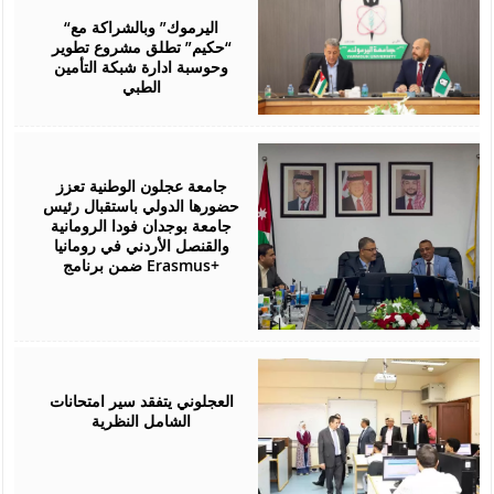
28,
2026
“اليرموك” وبالشراكة مع
“حكيم” تطلق مشروع تطوير
وحوسبة ادارة شبكة التأمين
الطبي
July
27,
2026
جامعة عجلون الوطنية تعزز
حضورها الدولي باستقبال رئيس
جامعة بوجدان فودا الرومانية
والقنصل الأردني في رومانيا
ضمن برنامج Erasmus+
July
26,
2026
العجلوني يتفقد سير امتحانات
الشامل النظرية