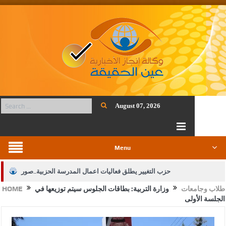
August 07, 2026
Menu
حزب التغيير يطلق فعاليات اعمال المدرسة الحزبية..صور
طلاب وجامعات
وزارة التربية: بطاقات الجلوس سيتم توزيعها في
HOME
الجيش يفتح باب التجنيد لحملة البكالوريوس في الحقوق والقانون
الجلسة الأولى
بيان اجتماع عمّان:دعم الوصاية الهاشمية التاريخية على المقدسات