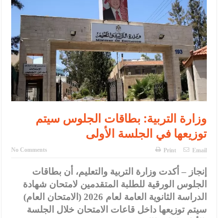
الإسلامية والمسيحية
الأمن يتلف 16 مليون حبة كبتاجون و1480 كغم مواد مخدرة
النواب يقر مشروع تعديل قانون الملكية العقارية
القاضي يلتقي رؤساء تحرير الصحف اليومية ويؤكد حرص مجلس النواب
على شراكة فاعلة مع الإعلام
دعوة المكلفين بخدمة العلم (الدفعة الثالثة) إلى مراجعة منصة خدمة
وزارة التربية: بطاقات الجلوس سيتم
العلم
توزيعها في الجلسة الأولى
الملك يلتقي مجموعة من رفاق السلاح
No Comments
Print
Email
الملك يتلقى اتصالا هاتفيا من العاهل البحريني
القاضي محمود أحمد فريحات.. مبارك ومزيدا من التوفيق
إنجاز – أكدت وزارة التربية والتعليم، أن بطاقات
الجلوس الورقية للطلبة المتقدمين لامتحان شهادة
الدراسة الثانوية العامة لعام 2026 (الامتحان العام)
سيتم توزيعها داخل قاعات الامتحان خلال الجلسة