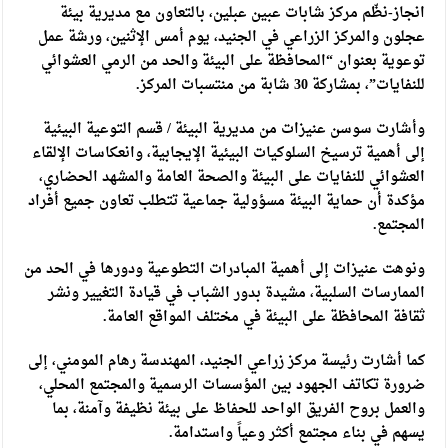
انجاز-نظّم مركز شابات عبين عبلين، بالتعاون مع مديرية بيئة
عجلون والمركز الزراعي في الجنيد، يوم أمس الإثنين، ورشة عمل
توعوية بعنوان “المحافظة على البيئة والحد من الرمي العشوائي
للنفايات”، بمشاركة 30 شابة من منتسبات المركز.
وأشارت سوسن عنيزات من مديرية البيئة / قسم التوعية البيئية
إلى أهمية ترسيخ السلوكيات البيئية الإيجابية، وانعكاسات الإلقاء
العشوائي للنفايات على البيئة والصحة العامة والمشهد الحضاري،
مؤكدة أن حماية البيئة مسؤولية جماعية تتطلب تعاون جميع أفراد
المجتمع.
ونوهت عنيزات إلى أهمية المبادرات التطوعية ودورها في الحد من
الممارسات السلبية، مشيدة بدور الشباب في قيادة التغيير ونشر
ثقافة المحافظة على البيئة في مختلف المواقع العامة.
كما أشارت رئيسة مركز زراعي الجنيد، المهندسة رهام المومني، إلى
ضرورة تكاتف الجهود بين المؤسسات الرسمية والمجتمع المحلي،
والعمل بروح الفريق الواحد للحفاظ على بيئة نظيفة وآمنة، بما
يسهم في بناء مجتمع أكثر وعياً واستدامة.