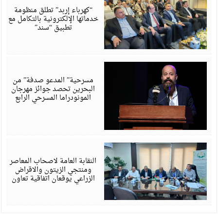
6
“كهرباء إربد” تطلق منظومة
خدماتها الإلكترونية بالتكامل مع
تطبيق “سند”
أ
6
مسرحية” المدعو صدفة” من
البحرين تحصد جوائز مهرجان
المونودراما المسرحي الرابع
أ
6
النقابة العامة لاصحاب المعاصر
ومنتجي الزيتون والاقراض
الزراعي يوقعان اتفاقية تعاون