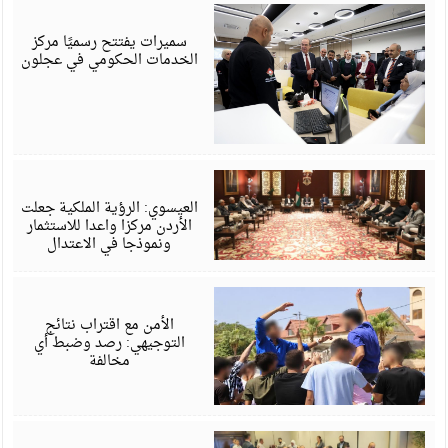
أ
6
سميرات يفتتح رسميًا مركز
الخدمات الحكومي في عجلون
أ
6
العيسوي: الرؤية الملكية جعلت
الأردن مركزا واعدا للاستثمار
ونموذجا في الاعتدال
أ
6
الأمن مع اقتراب نتائج
التوجيهي: رصد وضبط أي
مخالفة
أ