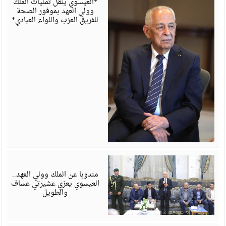
*العيسوي ينقل تمنيات الملك
وولي العهد بموفور الصحة
للفريق العزب واللواء العبادي*
أ
6
مندوبا عن الملك وولي العهد..
العيسوي يعزي عشيرتي عساف
والطويل