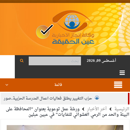
أغسطس 09, 2026
قائمة
حزب التغيير يطلق فعاليات اعمال المدرسة الحزبية..صور
الرئيسية
آخر الأخبار
ورشة عمل توعوية بعنوان “المحافظة على
الجيش يفتح باب التجنيد لحملة البكالوريوس في الحقوق والقانون
البيئة والحد من الرمي العشوائي للنفايات” في عبين عبلين
بيان اجتماع عمّان:دعم الوصاية الهاشمية التاريخية على المقدسات