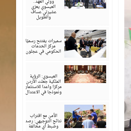
وولي العهد..
العيسوي يعزي
عشيرتي عساف
والطويل
أغسطس
06,
2026
سميرات يفتتح رسميًا
مركز الخدمات
الحكومي في عجلون
أغسطس
06,
2026
العيسوي: الرؤية
الملكية جعلت الأردن
مركزا واعدا للاستثمار
ونموذجا في الاعتدال
أغسطس
06,
2026
الأمن مع اقتراب
نتائج التوجيهي: رصد
وضبط أي مخالفة