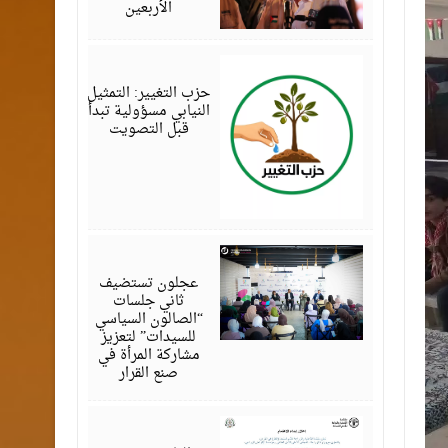
الأربعين
أغسطس
07,
2026
حزب التغيير: التمثيل
النيابي مسؤولية تبدأ
قبل التصويت
أغسطس
07,
2026
عجلون تستضيف
ثاني جلسات
“الصالون السياسي
للسيدات” لتعزيز
مشاركة المرأة في
صنع القرار
أغسطس
07,
2026