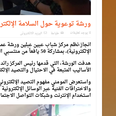
ورشة توعوية حول السلامة الإلكتر
لا يوجد تعليقات
طباعة
البريد الالكترونى
انجاز-نظم مركز شباب عبين عبلين ورشة عمل 
الإلكترونية)، بمشاركة 50 يافعاً من منتسبي المركز ضمن الفئة العمرية من 12 إلى 24 عاماً.
هدفت الورشة، التي قدمها رئيس المركز رائد
الأساليب المتبعة في الاحتيال والتصيد الإلك
واستعرض المومني مفهوم التصيد الإلكتروني،
والاختراقات الفنية عبر الوسائل الإلكترونية 
استخدام الإنترنت وشبكات التواصل الاجتما