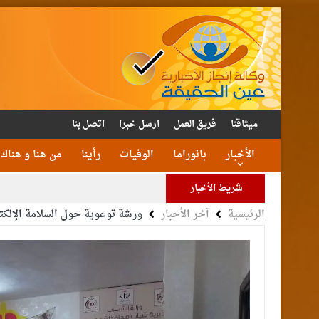
ميثاقنا
فريق العمل
ارسل خبرا
اتصل بنا
الأخبار
بانوراما
الوفيات
رأينا
من هنا و هناك
شريط الأخبار
الرئيسية
آخر الأخبار
ورشة توعوية حول السلامة الإلكت
الأمن يتلف 16 مليون حبة كبتا
القاضي
الملك يتلقى اتصالا هات