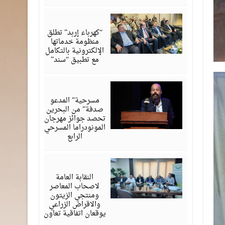
أغسطس
06,
2026
“كهرباء إربد” تطلق
منظومة خدماتها
الإلكترونية بالتكامل
مع تطبيق “سند”
أغسطس
06,
2026
مسرحية” المدعو
صدفة” من البحرين
تحصد جوائز مهرجان
المونودراما المسرحي
الرابع
أغسطس
05,
2026
النقابة العامة
لاصحاب المعاصر
ومنتجي الزيتون
والاقراض الزراعي
يوقعان اتفاقية تعاون