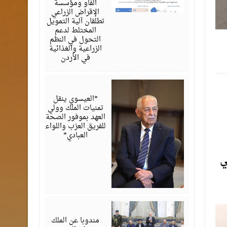
الفاو ومؤسسة
الإقراض الزراعي
تطلقان آلية التمويل
المختلط لدعم
التحول في النظم
الزراعية والغذائية
في الأردن
أغسطس
06,
2026
*العيسوي ينقل
تمنيات الملك وولي
العهد بموفور الصحة
للفريق العزب واللواء
العبادي*
ي
أغسطس
06,
2026
مندوبا عن الملك