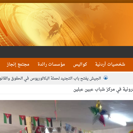
شخصيات أردنية
كواليس
مؤسسات رائدة
مجتمع إنجاز
الجيش يفتح باب التجنيد لحملة البكالوريوس في الحقوق والقانو
رونية في مركز شباب عبين عبلين
جون و1480 كغم مواد مخدرة
بيان اجتماع عمّان:دع
 يلتقي رؤساء تحرير الصحف اليومية ويؤكد حرص مجلس النواب على شراكة فاعلة م
فيا من العاهل البحريني
الملك يلتقي مجموعة من رفاق السلاح
دعوة ال