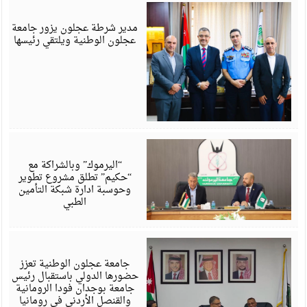
ي
6
مدير شرطة عجلون يزور جامعة
عجلون الوطنية ويلتقي رئيسها
ي
6
“اليرموك” وبالشراكة مع
“حكيم” تطلق مشروع تطوير
وحوسبة ادارة شبكة التأمين
الطبي
ي
6
جامعة عجلون الوطنية تعزز
حضورها الدولي باستقبال رئيس
جامعة بوجدان فودا الرومانية
والقنصل الأردني في رومانيا