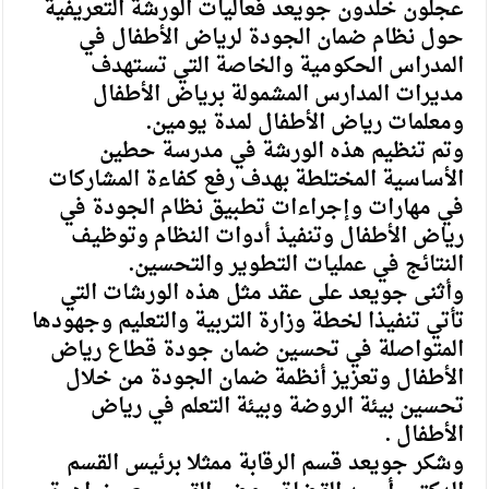
عجلون خلدون جويعد فعاليات الورشة التعريفية
حول نظام ضمان الجودة لرياض الأطفال في
المدراس الحكومية والخاصة التي تستهدف
مديرات المدارس المشمولة برياض الأطفال
ومعلمات رياض الأطفال لمدة يومين.
وتم تنظيم هذه الورشة في مدرسة حطين
الأساسية المختلطة بهدف رفع كفاءة المشاركات
في مهارات وإجراءات تطبيق نظام الجودة في
رياض الأطفال وتنفيذ أدوات النظام وتوظيف
النتائج في عمليات التطوير والتحسين.
وأثنى جويعد على عقد مثل هذه الورشات التي
تأتي تنفيذا لخطة وزارة التربية والتعليم وجهودها
المتواصلة في تحسين ضمان جودة قطاع رياض
الأطفال وتعزيز أنظمة ضمان الجودة من خلال
تحسين بيئة الروضة وبيئة التعلم في رياض
الأطفال .
وشكر جويعد قسم الرقابة ممثلا برئيس القسم