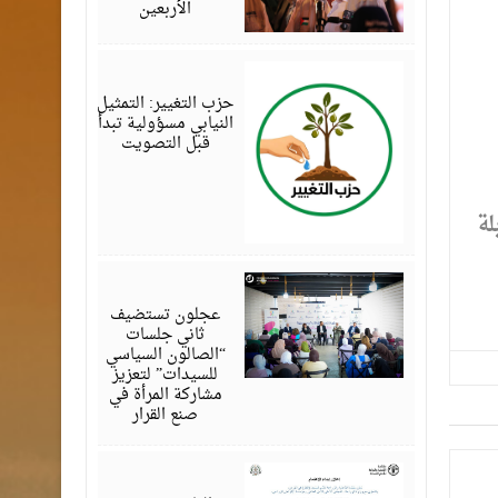
الأربعين
أغسطس
07,
2026
حزب التغيير: التمثيل
النيابي مسؤولية تبدأ
قبل التصويت
لة
أغسطس
07,
2026
عجلون تستضيف
ثاني جلسات
“الصالون السياسي
للسيدات” لتعزيز
مشاركة المرأة في
صنع القرار
أغسطس
07,
2026