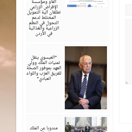
الفاو ومؤسسة
الإقراض الزراعي
تطلقان آلية التمويل
المختلط لدعم
التحول في النظم
الزراعية والغذائية
في الأردن
أغسطس
06,
2026
*العيسوي ينقل
تمنيات الملك وولي
العهد بموفور الصحة
للفريق العزب واللواء
العبادي*
أغسطس
06,
2026
مندوبا عن الملك