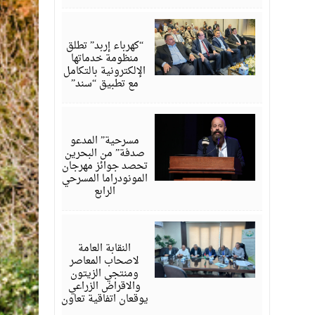
أغسطس
06,
2026
“كهرباء إربد” تطلق
منظومة خدماتها
الإلكترونية بالتكامل
مع تطبيق “سند”
أغسطس
06,
2026
مسرحية” المدعو
صدفة” من البحرين
تحصد جوائز مهرجان
المونودراما المسرحي
الرابع
أغسطس
05,
2026
النقابة العامة
لاصحاب المعاصر
ومنتجي الزيتون
والاقراض الزراعي
يوقعان اتفاقية تعاون