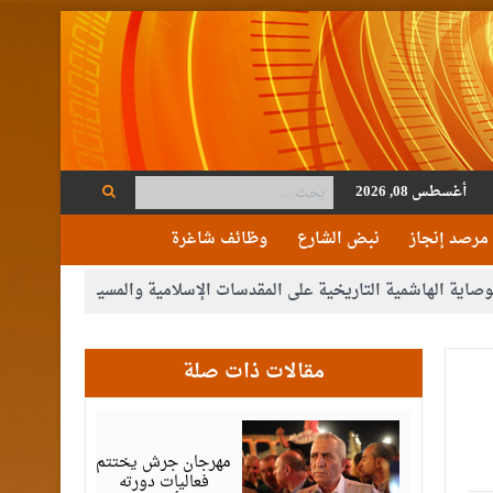
أغسطس 08, 2026
مرصد إنجاز
نبض الشارع
وظائف شاغرة
لهاشمية التاريخية على المقدسات الإسلامية والمسيحية
الأمن يتلف 16 مليون حبة كبتاجون و1480 كغم مواد مخدرة
مقالات ذات صلة
أغسطس
07,
2026
مهرجان جرش يختتم
فعاليات دورته