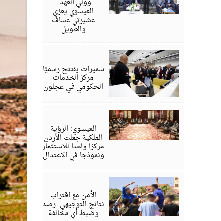
وولي العهد..
العيسوي يعزي
عشيرتي عساف
والطويل
أغسطس
06,
2026
سميرات يفتتح رسميًا
مركز الخدمات
الحكومي في عجلون
أغسطس
06,
2026
العيسوي: الرؤية
الملكية جعلت الأردن
مركزا واعدا للاستثمار
ونموذجا في الاعتدال
أغسطس
06,
2026
الأمن مع اقتراب
نتائج التوجيهي: رصد
وضبط أي مخالفة