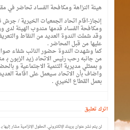
هيئة النزاهة ومكافحة الفساد تحاضر في مقر
إنجاز-اقام اتحاد الجمعيات الخيرية / جرش 
ومكافحة الفساد قدمها مندوب الهيئة لدى وزا
وقد شملت الندوة العديد من النقاط والتعريف
عليها من قبل المحاضر .
كما وشهدت الندوة حضور النائب شفاء صوان ال
من جانبه رحب رئيس الاتحاد زيد الزبون بـ من
و بممثلي مديرية التنمية الاجتماعية و بالحضو
واضاف بأن الاتحاد سيعمل على اقامة العدي
بعمل القطاع الخيري .
أترك تعليق
لن يتم نشر عنوان بريدك الإلكتروني.
الحقول الإلزامية مشار إليها بـ