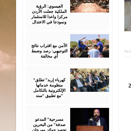
06,
2026
العيسوي: الرؤية
الملكية جعلت الأردن
مركزا واعدا للاستثمار
ونموذجا في الاعتدال
August
06,
2026
الأمن مع اقتراب نتائج
التوجيهي: رصد وضبط
No 
أي مخالفة
August
06,
2026
“كهرباء إربد” تطلق
منظومة خدماتها
نا”، “رصيف 22″، “Middle East Eye”، “الشعوب”،
الإلكترونية بالتكامل
مع تطبيق “سند”
August
06,
2026
مسرحية” المدعو
صدفة” من البحرين
تحصد جوائز مهرجان