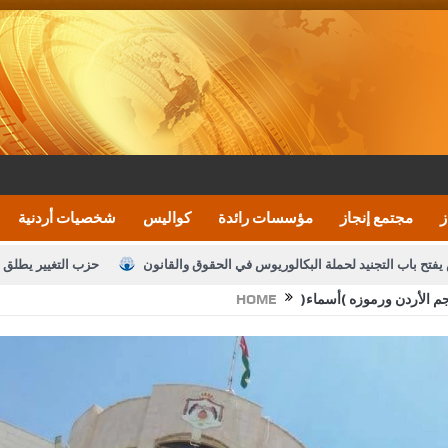
ز
مجتمع إنجاز
مؤسسات رائدة
كواليس
شخصيات أردنية
يفتح باب التجنيد لحملة البكالوريوس في الحقوق والقانون
حزب التغيير يطلق 
HOME
بيان اجتماع عمّان:دعم الوصاية الهاشمية التاريخي
ف اليومية ويؤكد حرص مجلس النواب على شراكة فاعلة مع الإعلام
النواب يقر
الملك يلتقي مجموعة من رفاق السلاح
دعوة المكلفين بخدمة العلم (الدفعة 
القاضي محمود أحمد