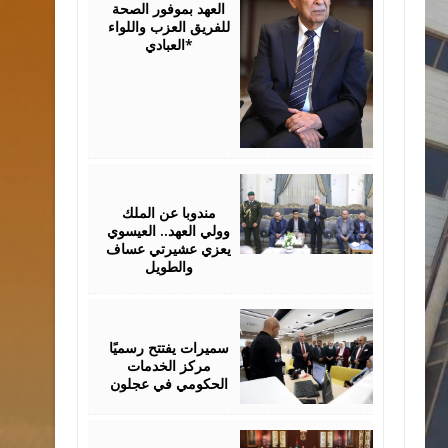
العهد بموفور الصحة
للفريق العزب واللواء
العبادي*
August
06,
2026
مندوبا عن الملك
وولي العهد.. العيسوي
يعزي عشيرتي عساف
والطويل
August
06,
2026
سميرات يفتتح رسميًا
مركز الخدمات
الحكومي في عجلون
August