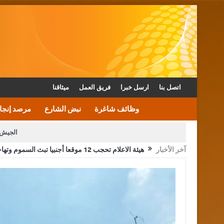
اتصل بنا
ارسل خبرا
فريق العمل
ميثاقنا
وظائف شاغرة
نبض الشارع
مرصد إنجا
الجيش 
آخر الأخبار
هيئة الاعلام تحجب 12 موقعا أجنبيا تبث السموم وتهاجم الأردن ورموزه (أسماء)
الأمن يتلف 16 مليون حبة كبتاجون و1480 كغم مواد مخدرة
القاضي يلتقي رؤساء تحرير الصح
الملك يتلقى اتصالا هاتفيا من العاهل البحريني