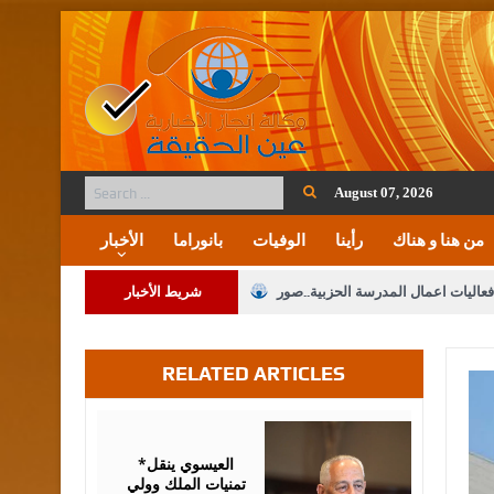
August 07, 2026
من هنا و هناك
رأينا
الوفيات
بانوراما
الأخبار
فعاليات اعمال المدرسة الحزبية..صور
شريط الأخبار
ة على المقدسات الإسلامية والمسيحية
RELATED ARTICLES
 مشروع تعديل قانون الملكية العقارية
الثالثة) إلى مراجعة منصة خدمة العلم
August
06,
2026
 فريحات.. مبارك ومزيدا من التوفيق
*العيسوي ينقل
تمنيات الملك وولي