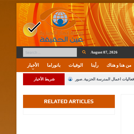
August 07, 2026
من هنا و هناك
رأينا
الوفيات
بانوراما
الأخبار
فعاليات اعمال المدرسة الحزبية..صور
شريط الأخبار
ة على المقدسات الإسلامية والمسيحية
RELATED ARTICLES
 مشروع تعديل قانون الملكية العقارية
الثالثة) إلى مراجعة منصة خدمة العلم
 فريحات.. مبارك ومزيدا من التوفيق