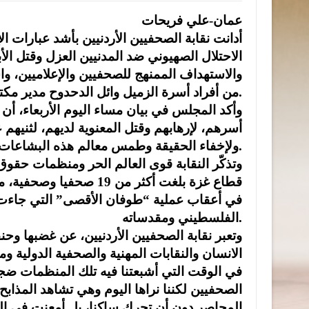
عمان-علي فريحات
أدانت نقابة الصحفيين الأردنيين بأشد عبارات ال
الاحتلال الصهيوني ضد المدنيين العزل وقتل الأب
والاستهداف الممنهج للصحفيين والإعلاميين، وا
من أفراد أسرة الزميل وائل الدحدوح مدير مكتب الجزيرة في غزة.
وأكد المجلس في بيان مساء اليوم الأربعاء، أن
أسرهم، لإرهابهم وقتل المعنوية لديهم، لثنيهم ع
ولإخفاء الحقيقة وطمس معالم هذه البشاعات التي لم يعرف لها التاريخ مثيلا.
وتذكّر النقابة قوى العالم الحر ومنظمات حق
قطاع غزة بلغت أكثر من 9
في أعقاب عملية “طوفان الأقصى” التي جاءت ر
الفلسطيني ومقدساته.
وتعبر نقابة الصحفيين الأردنيين، عن غضبها و
الانسان والنقابات المهنية والصحفية الدولية 
في الوقت التي أشبعتنا فيه تلك المنظمات ضج
الصحفيين لكننا نراها اليوم وهي تشاهد المذاب
المحاصر دون أن تحرك ساكنا، بل أمعنت في الت