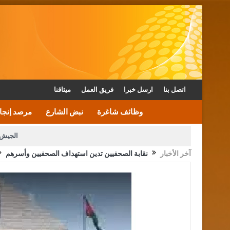
اتصل بنا
ارسل خبرا
فريق العمل
ميثاقنا
وظائف شاغرة
نبض الشارع
مرصد إنجا
الجيش 
آخر الأخبار
نقابة الصحفيين تدين استهداف الصحفيين وأسرهم
الأمن يتلف 16 مليون حبة كبتاجون و1480 كغم مواد مخدرة
القاضي يلتقي رؤساء تحرير الصح
الملك يتلقى اتصالا هاتفيا من العاهل البحريني