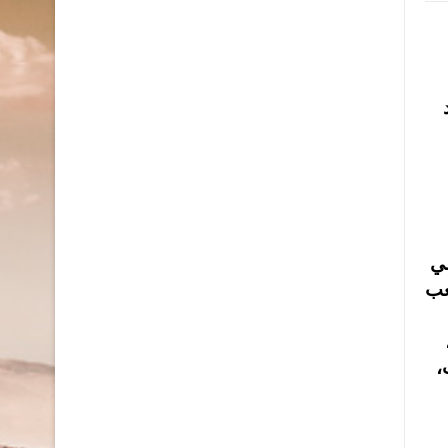
لي
عب
،