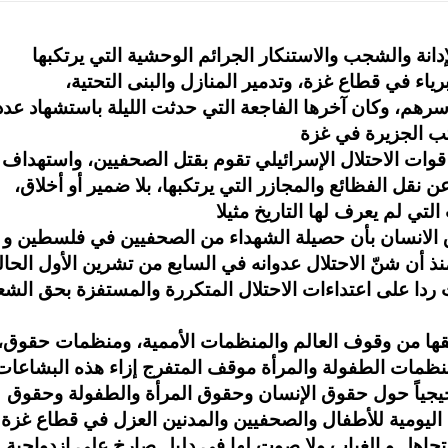
إدانة والشجب والاستنكار الجرائم الوحشية التي يرتكبها
رياء في قطاع غزة، وتدمير المنازل والبنى التحتية،
سرهم، وكان آخرها الفاجعة التي حدثت الليلة باستشهاد عدد
 قوات الاحتلال الإسرائيلي تقوم بقتل الصحفيين، واستهداف
ن نقل الفظائع والمجازر التي يرتكبها، بلا ضمير أو أخلاق،
وق الانسان بأن حصيلة الشهداء من الصحفيين في فلسطين و
1 صحفيا وصحفية، منذ أن شنّ الاحتلال عدوانه في السابع من تشرين الأول الحا
دا على اعتداءات الاحتلال المتكررة والمستفزة بحق الش
حنقها من وقوف العالم والمنظمات الأممية، ومنظمات حقوق،
ومنظمات الطفولة والمرأة موقف المتفرج إزاء هذه البشاعات
يجياً حول حقوق الإنسان وحقوق المرأة والطفولة وحقوق
ح اليومية للأطفال والصحفيين والمدنين العزل في قطاع غزة
جاهل و الغياب ولا صوت لها في دليل صارخ على ازدواجية