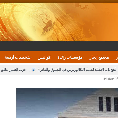
ز
مجتمع إنجاز
مؤسسات رائدة
كواليس
شخصيات أردنية
يفتح باب التجنيد لحملة البكالوريوس في الحقوق والقانون
حزب التغيير يطلق 
HOME
بيان اجتماع عمّان:دعم الوصاية الهاشمية التاريخي
ف اليومية ويؤكد حرص مجلس النواب على شراكة فاعلة مع الإعلام
النواب يقر
الملك يلتقي مجموعة من رفاق السلاح
دعوة المكلفين بخدمة العلم (الدفعة 
القاضي محمود أحمد