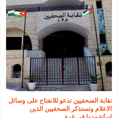
الأمن يتلف 16 مليون حبة كبتاجون و1480 كغم مواد مخدرة
النواب يقر مشروع تعديل قانون الملكية العقارية
القاضي يلتقي رؤساء تحرير الصحف اليومية ويؤكد حرص مجلس النواب
على شراكة فاعلة مع الإعلام
دعوة المكلفين بخدمة العلم (الدفعة الثالثة) إلى مراجعة منصة خدمة
العلم
الملك يلتقي مجموعة من رفاق السلاح
الملك يتلقى اتصالا هاتفيا من العاهل البحريني
القاضي محمود أحمد فريحات.. مبارك ومزيدا من التوفيق
عارف بيك فريحات.. مبارك وبكم تزهو المناصب
نقابة الصحفيين تدعو للانفتاح على وسائل
الاعلام وتستذكر الصحفيين الذين
استُشهدوا في غزة