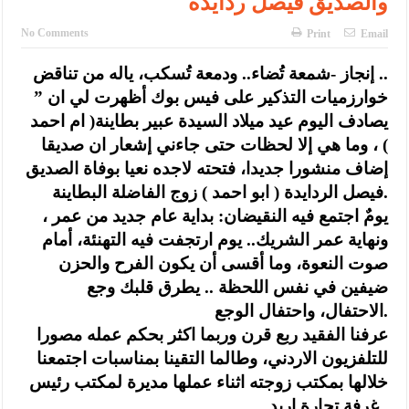
والصديق فيصل ردايدة
No Comments
Print
Email
إنجاز -شمعة تُضاء.. ودمعة تُسكب، ياله من تناقض ..
خوارزميات التذكير على فيس بوك أظهرت لي ان ”
يصادف اليوم عيد ميلاد السيدة عبير بطاينة( ام احمد
) ، وما هي إلا لحظات حتى جاءني إشعار ان صديقا
إضاف منشورا جديدا، فتحته لاجده نعيا بوفاة الصديق
فيصل الردايدة ( ابو احمد ) زوج الفاضلة البطاينة.
يومٌ اجتمع فيه النقيضان: بداية عام جديد من عمر ،
ونهاية عمر الشريك.. يوم ارتجفت فيه التهنئة، أمام
صوت النعوة، وما أقسى أن يكون الفرح والحزن
ضيفين في نفس اللحظة .. يطرق قلبك وجع
الاحتفال، واحتفال الوجع.
عرفنا الفقيد ربع قرن وربما اكثر بحكم عمله مصورا
للتلفزيون الاردني، وطالما التقينا بمناسبات اجتمعنا
خلالها بمكتب زوجته اثناء عملها مديرة لمكتب رئيس
غرفة تجارة اربد .