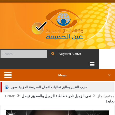
August 07, 2026
Menu
حزب التغيير يطلق فعاليات اعمال المدرسة الحزبية..صور
مجتمع إنجاز
نعى الزميل نادر خطاطبة الزميل والصديق فيصل
HOME
الجيش يفتح باب التجنيد لحملة البكالوريوس في الحقوق والقانون
ردايدة
بيان اجتماع عمّان:دعم الوصاية الهاشمية التاريخية على المقدسات