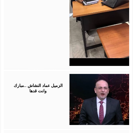
July
28,
2026
الزميل عماد النشاش ..مبارك
وانت قدها