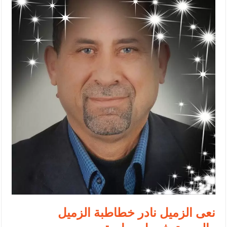
الإسلامية والمسيحية
الأمن يتلف 16 مليون حبة كبتاجون و1480 كغم مواد مخدرة
النواب يقر مشروع تعديل قانون الملكية العقارية
القاضي يلتقي رؤساء تحرير الصحف اليومية ويؤكد حرص مجلس النواب
على شراكة فاعلة مع الإعلام
دعوة المكلفين بخدمة العلم (الدفعة الثالثة) إلى مراجعة منصة خدمة
العلم
الملك يلتقي مجموعة من رفاق السلاح
الملك يتلقى اتصالا هاتفيا من العاهل البحريني
القاضي محمود أحمد فريحات.. مبارك ومزيدا من التوفيق
نعى الزميل نادر خطاطبة الزميل