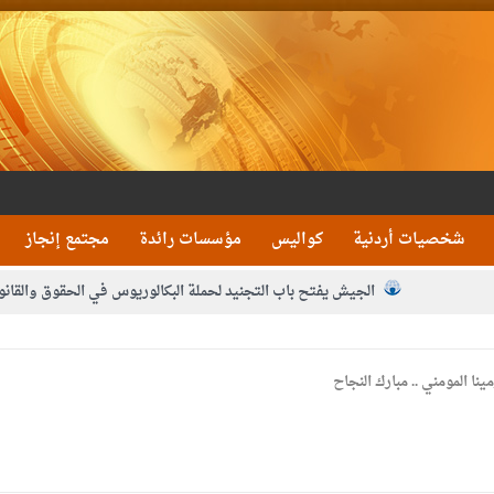
شخصيات أردنية
كواليس
مؤسسات رائدة
مجتمع إنجاز
الجيش يفتح باب التجنيد لحملة البكالوريوس في الحقوق والقانو
جون و1480 كغم مواد مخدرة
بيان اجتماع عمّان:دع
 يلتقي رؤساء تحرير الصحف اليومية ويؤكد حرص مجلس النواب على شراكة فاعلة م
فيا من العاهل البحريني
الملك يلتقي مجموعة من رفاق السلاح
دعوة ال