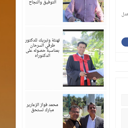
التوفيق والنجاح
عدل
أغسطس
03,
2026
تهنئة وتبريك للدكتور
طرقي السرحان
بمناسبة حصوله على
الدكتوراه
أغسطس
03,
2026
محمد فواز الزعارير
مبارك تستحق