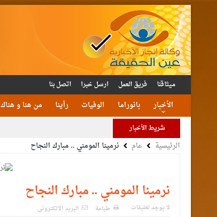
ميثاقنا
فريق العمل
ارسل خبرا
اتصل بنا
الأخبار
بانوراما
الوفيات
رأينا
من هنا و هناك
شريط الأخبار
الرئيسية
عام
نرمينا المومني .. مبارك النجاح
الأمن يتلف 16 مليون حبة كبتا
القاضي
الملك يتلقى اتصالا هات
نرمينا المومني .. مبارك النجاح
لا يوجد تعليقات
طباعة
البريد الالكترونى