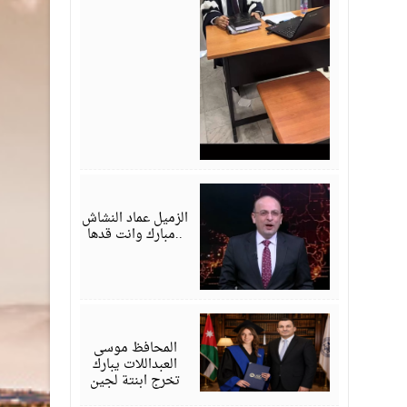
يوليو
28,
2026
الزميل عماد النشاش
..مبارك وانت قدها
يوليو
24,
2026
المحافظ موسى
العبداللات يبارك
تخرج ابنتة لجين