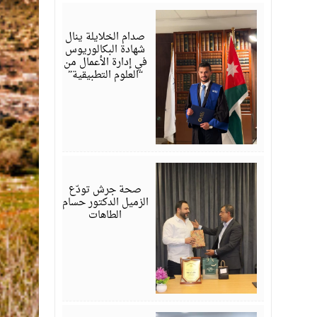
يوليو
23,
2026
صدام الخلايلة ينال
شهادة البكالوريوس
في إدارة الأعمال من
“العلوم التطبيقية”
يوليو
19,
2026
صحة جرش تودّع
الزميل الدكتور حسام
الطاهات
يوليو