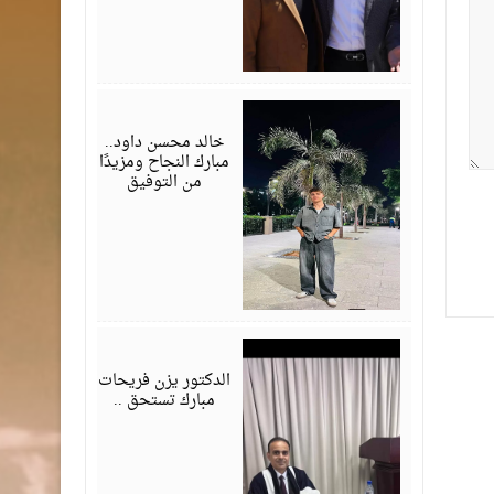
يوليو
30,
2026
خالد محسن داود..
مبارك النجاح ومزيدًا
من التوفيق
يوليو
28,
2026
الدكتور يزن فريحات
مبارك تستحق ..