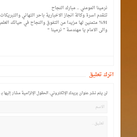
نرمينا المومني .. مبارك النجاح
تتقدم اسرة وكالة انجاز الاخبارية باحر التهاني والتبريكات 
91% متمنين لها مزيدا من التفوق والنجاح في حياتك العلمية .
والى الامام يا مهندسة ” نرمينا “
أترك تعليق
لن يتم نشر عنوان بريدك الإلكتروني.
الحقول الإلزامية مشار إليها بـ