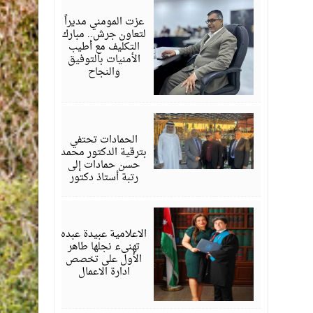
18,
2026
عزت المومني مديراً
لتعاون جرش.. مبارك
التكليف مع أطيب
الأمنيات بالتوفيق
والنجاح
يوليو
17,
2026
الحمادات تحتفي
بترقية الدكتور محمد
حسن حمادات إلى
رتبة أستاذ دكتور
يوليو
16,
2026
الاعلامية عبيدة عبده
تهنىء نجلها طاهر
الأول على تخصص
ادارة الاعمال