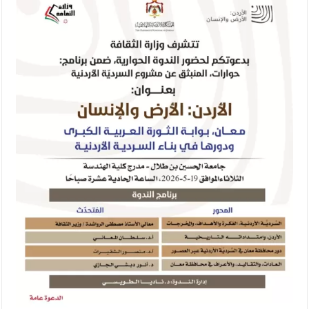
الأمن يتلف 16 مليون حبة كبتاجون و1480 كغم مواد مخدرة
النواب يقر مشروع تعديل قانون الملكية العقارية
القاضي يلتقي رؤساء تحرير الصحف اليومية ويؤكد حرص مجلس النواب
على شراكة فاعلة مع الإعلام
دعوة المكلفين بخدمة العلم (الدفعة الثالثة) إلى مراجعة منصة خدمة
العلم
الملك يلتقي مجموعة من رفاق السلاح
الملك يتلقى اتصالا هاتفيا من العاهل البحريني
القاضي محمود أحمد فريحات.. مبارك ومزيدا من التوفيق
عارف بيك فريحات.. مبارك وبكم تزهو المناصب