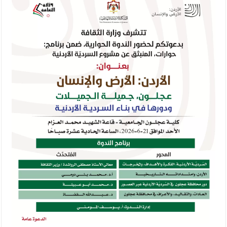
الإسلامية والمسيحية
الأمن يتلف 16 مليون حبة كبتاجون و1480 كغم مواد مخدرة
النواب يقر مشروع تعديل قانون الملكية العقارية
القاضي يلتقي رؤساء تحرير الصحف اليومية ويؤكد حرص مجلس النواب
على شراكة فاعلة مع الإعلام
دعوة المكلفين بخدمة العلم (الدفعة الثالثة) إلى مراجعة منصة خدمة
العلم
الملك يلتقي مجموعة من رفاق السلاح
الملك يتلقى اتصالا هاتفيا من العاهل البحريني
القاضي محمود أحمد فريحات.. مبارك ومزيدا من التوفيق