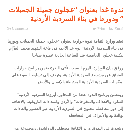
ندوة غدا بعنوان “عجلون جميلة الجميلات
ودورها في بناء السردية الأردنية “
No Comments
Print
Email
تعقد وزارة الثقافة ندوة حوارية بعنوان “عجلون جميلة الجميلات ودورها
في بناء السردية الأردنية” يوم غد الأحد، في قاعة الشهيد محمد العزّام
بكلية عجلون الجامعية عند الساعة الحادية عشرة صباحا.
ووفق بيان الوزارة، اليوم السبت، تأتي الندوة ضمن برنامج حوارات
المنبثق عن مشروع السردية الأردنية، وتهدف إلى تسليط الضوء على
مكونات السردية الأردنية المرتبطة بالإنسان والأرض.
ويتضمن برنامج الندوة عددا من المحاور، أبرزها السردية الأردنية”
الفكرة والأهداف والمخرجات” والأردن وامتداداته التاريخية، بالإضافة
إلى دور محافظة عجلون في السردية الأردنية عبر العصور والعادات
والتقاليد والأعراف في المحافظة.
ويتحدث في الندوة، وزير الثقافة مصطفى الرواشدة، ومجموعة من