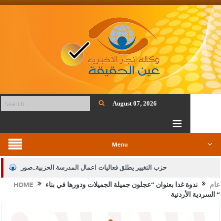
August 07, 2026
Menu
حزب التغيير يطلق فعاليات اعمال المدرسة الحزبية..صور
عام
ندوة غدا بعنوان “عجلون جميلة الجميلات ودورها في بناء
HOME
الجيش يفتح باب التجنيد لحملة البكالوريوس في الحقوق والقانون
السردية الأردنية “
بيان اجتماع عمّان:دعم الوصاية الهاشمية التاريخية على المقدسات