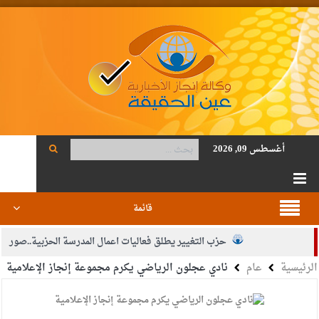
أغسطس 09, 2026
قائمة
حزب التغيير يطلق فعاليات اعمال المدرسة الحزبية..صور
الرئيسية
عام
نادي عجلون الرياضي يكرم مجموعة إنجاز الإعلامية
الجيش يفتح باب التجنيد لحملة البكالوريوس في الحقوق والقانون
بيان اجتماع عمّان:دعم الوصاية الهاشمية التاريخية على المقدسات