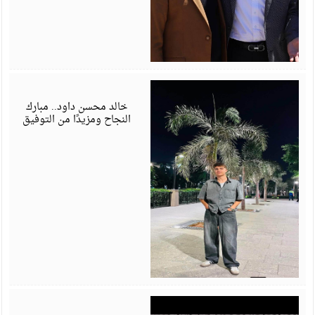
ي
6
خالد محسن داود.. مبارك
النجاح ومزيدًا من التوفيق
ي