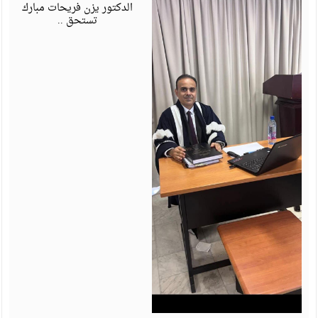
6
الدكتور يزن فريحات مبارك
تستحق ..