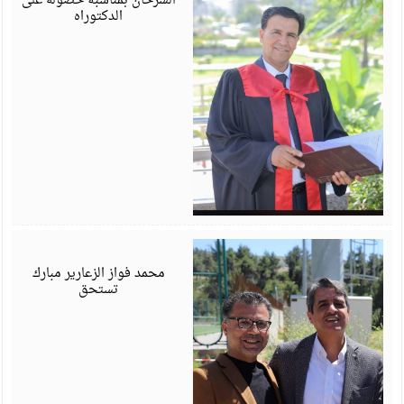
السرحان بمناسبة حصوله على
الدكتوراه
أ
6
محمد فواز الزعارير مبارك
تستحق