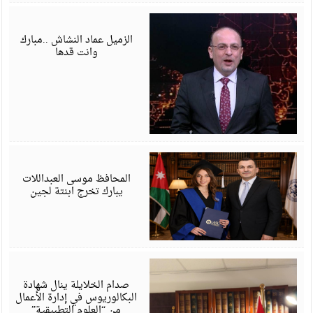
ي
6
الزميل عماد النشاش ..مبارك
وانت قدها
ي
6
المحافظ موسى العبداللات
يبارك تخرج ابنتة لجين
ي
6
صدام الخلايلة ينال شهادة
البكالوريوس في إدارة الأعمال
من “العلوم التطبيقية”