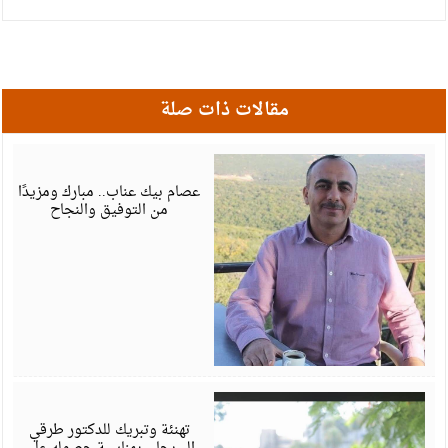
مقالات ذات صلة
أ
6
عصام بيك عناب.. مبارك ومزيدًا
من التوفيق والنجاح
أ
6
تهنئة وتبريك للدكتور طرقي