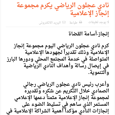
الإسلامية والمسيحية
نادي عجلون الرياضي يكرم مجموعة
إنجاز الإعلامية
الأمن يتلف 16 مليون حبة كبتاجون و1480 كغم مواد مخدرة
النواب يقر مشروع تعديل قانون الملكية العقارية
لا يوجد تعليقات
طباعة
البريد الالكترونى
القاضي يلتقي رؤساء تحرير الصحف اليومية ويؤكد حرص مجلس
إنجاز-أسامة القضاة
النواب على شراكة فاعلة مع الإعلام
كرم نادي عجلون الرياضي اليوم مجموعة إنجاز
دعوة المكلفين بخدمة العلم (الدفعة الثالثة) إلى مراجعة منصة خدمة
الإعلامية وذلك تقديراً لجهودها الإعلامية
المتواصلة في خدمة المجتمع المحلي ودورها البارز
العلم
في إيصال رسالة وأهداف النادي الرياضية
الملك يلتقي مجموعة من رفاق السلاح
والتنموية.
الملك يتلقى اتصالا هاتفيا من العاهل البحريني
وأعرب رئيس نادي عجلون الرياضي رجائي
القاضي محمود أحمد فريحات.. مبارك ومزيدا من التوفيق
الصمادي خلال التكريم عن شكره وتقديره
لمجموعة إنجاز الإعلامية مثمناً دعمها الإعلامي
المستمر الذي ساهم في تسليط الضوء على
إنجازات النادي مؤكداً أهمية الشراكة الإعلامية في