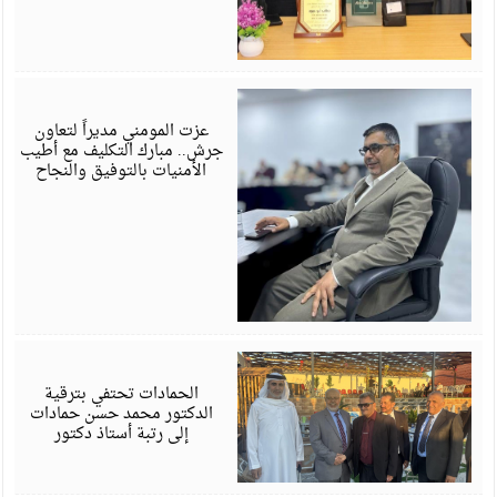
ي
6
عزت المومني مديراً لتعاون
جرش.. مبارك التكليف مع أطيب
الأمنيات بالتوفيق والنجاح
ي
6
الحمادات تحتفي بترقية
الدكتور محمد حسن حمادات
إلى رتبة أستاذ دكتور