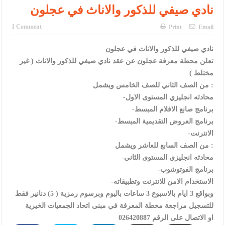
الإسلامية والمسيحية
نادي صيفي للذكور والاناث في عجلون
الأمن يتلف 16 مليون حبة كبتاجون و1480 كغم مواد مخدرة
1 Comment
Print
Email
النواب يقر مشروع تعديل قانون الملكية العقارية
نادي صيفي للذكور والاناث في عجلون
القاضي يلتقي رؤساء تحرير الصحف اليومية ويؤكد حرص مجلس النواب
تعلن محطة معرفة عجلون عن عقد نادي صيفي للذكور والاناث ( غير
مختلط )
على شراكة فاعلة مع الإعلام
من الصف الثاني للصف الخامس ويشمل :
-محادثه انجليزي المستوى الاول
دعوة المكلفين بخدمة العلم (الدفعة الثالثة) إلى مراجعة منصة خدمة
-برنامج صانع الافلام المبسط
العلم
-برنامج العروض التقديمية المبسط
-الانترنت
الملك يلتقي مجموعة من رفاق السلاح
من الصف السابع للعاشر ويشمل :
الملك يتلقى اتصالا هاتفيا من العاهل البحريني
-محادثه انجليزي المستوى الثاني
-برنامج الفوتوشوب
القاضي محمود أحمد فريحات.. مبارك ومزيدا من التوفيق
-الاستخدام الامن للانترنت وتطبيقاته
وبواقع 3 ايام بالاسبوع 3 ساعات باليوم وبرسوم رمزية ( 5) دنانير فقط
للتسجيل مراجعة محطة المعرفة في مبنى اتحاد الجمعيات الخيرية
او الاتصال على الرقم 026420887