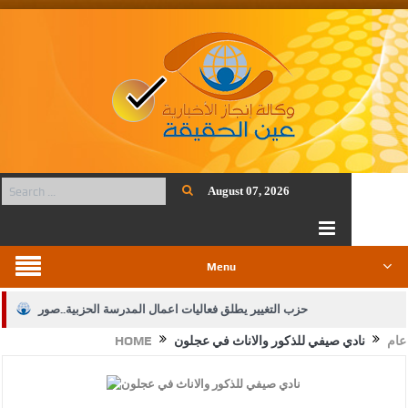
August 07, 2026
Menu
حزب التغيير يطلق فعاليات اعمال المدرسة الحزبية..صور
عام
نادي صيفي للذكور والاناث في عجلون
HOME
الجيش يفتح باب التجنيد لحملة البكالوريوس في الحقوق والقانون
بيان اجتماع عمّان:دعم الوصاية الهاشمية التاريخية على المقدسات