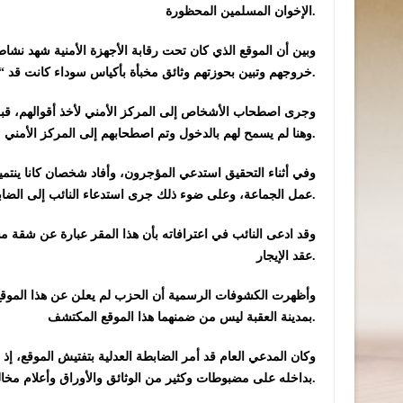
الإخوان المسلمين المحظورة.
وبين أن الموقع الذي كان تحت رقابة الأجهزة الأمنية شهد نشاط
خروجهم وتبين بحوزتهم وثائق مخبأة بأكياس سوداء كانت قد “فُرمت” داخل الموقع.
وجرى اصطحاب الأشخاص إلى المركز الأمني لأخذ أقوالهم، قبل
وهنا لم يسمح لهم بالدخول وتم اصطحابهم إلى المركز الأمني من دون النائب.
وفي أثناء التحقيق استدعي المؤجرون، وأفاد شخصان كانا ينتميان
عمل الجماعة، وعلى ضوء ذلك جرى استدعاء النائب إلى الضابطة العدلية باعتباره مستأجراً للمقر.
وقد ادعى النائب في اعترافاته بأن هذا المقر عبارة عن شقة مس
عقد الإيجار.
وأظهرت الكشوفات الرسمية أن الحزب لم يعلن عن هذا الموقع ض
بمدينة العقبة ليس من ضمنهما هذا الموقع المكتشف.
وكان المدعي العام قد أمر الضابطة العدلية بتفتيش الموقع، إذ
بداخله على مضبوطات وكثير من الوثائق والأوراق وأعلام مخالفة للقانون وملابس وشارات وعُصب تحمل شعارات الجماعة المحظورة.