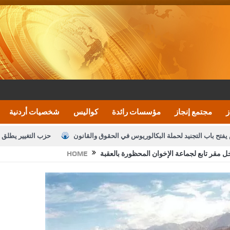
ز
مجتمع إنجاز
مؤسسات رائدة
كواليس
شخصيات أردنية
يفتح باب التجنيد لحملة البكالوريوس في الحقوق والقانون
حزب التغيير يطلق 
 مقر تابع لجماعة الإخوان المحظورة بالعقبة
HOME
بيان اجتماع عمّان:دعم الوصاية الهاشمية التاريخي
ف اليومية ويؤكد حرص مجلس النواب على شراكة فاعلة مع الإعلام
النواب يقر
الملك يلتقي مجموعة من رفاق السلاح
دعوة المكلفين بخدمة العلم (الدفعة 
القاضي محمود أحمد