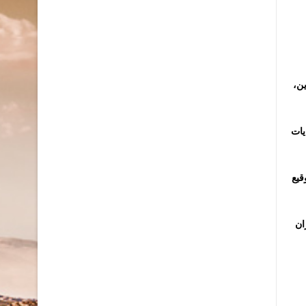
ين،
يات
قيع
ان