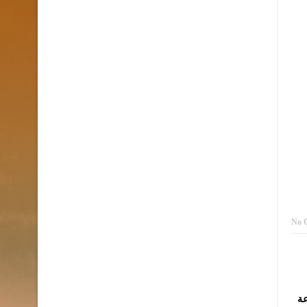
No 
عة