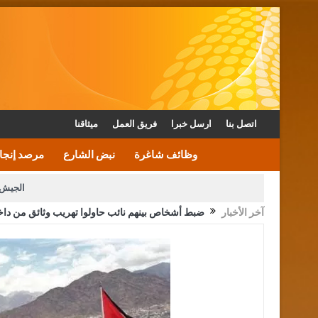
اتصل بنا
ارسل خبرا
فريق العمل
ميثاقنا
وظائف شاغرة
نبض الشارع
مرصد إنجا
الجيش 
آخر الأخبار
ضبط أشخاص بينهم نائب حاولوا تهريب وثائق من داخل
الأمن يتلف 16 مليون حبة كبتاجون و1480 كغم مواد مخدرة
القاضي يلتقي رؤساء تحرير الصح
الملك يتلقى اتصالا هاتفيا من العاهل البحريني