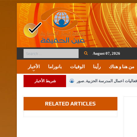
August 07, 2026
من هنا و هناك
رأينا
الوفيات
بانوراما
الأخبار
فعاليات اعمال المدرسة الحزبية..صور
شريط الأخبار
ة على المقدسات الإسلامية والمسيحية
RELATED ARTICLES
 مشروع تعديل قانون الملكية العقارية
الثالثة) إلى مراجعة منصة خدمة العلم
 فريحات.. مبارك ومزيدا من التوفيق