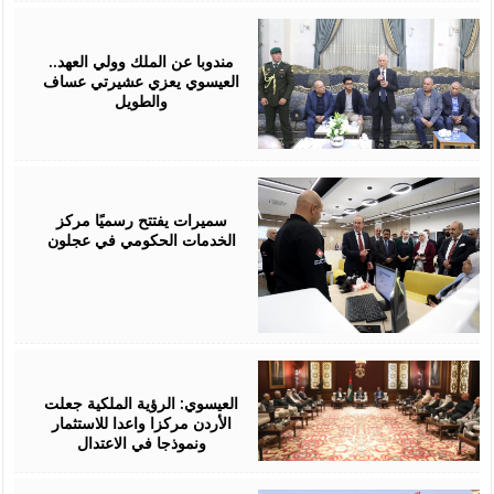
August
06,
2026
مندوبا عن الملك وولي العهد..
العيسوي يعزي عشيرتي عساف
والطويل
August
06,
2026
سميرات يفتتح رسميًا مركز
الخدمات الحكومي في عجلون
August
06,
2026
العيسوي: الرؤية الملكية جعلت
الأردن مركزا واعدا للاستثمار
ونموذجا في الاعتدال