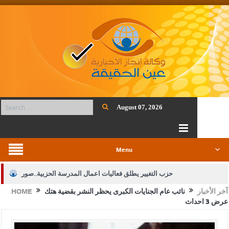
August 07, 2026
Menu
حزب التغيير يطلق فعاليات اعمال المدرسة الحزبية..صور
آخر الأخبار
نائب عام الجنايات الكبرى يحظر النشر بقضية هتك
HOME
الجيش يفتح باب التجنيد لحملة البكالوريوس في الحقوق والقانون
عرض 3 احداث
بيان اجتماع عمّان:دعم الوصاية الهاشمية التاريخية على المقدسات