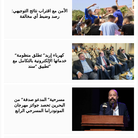
August
06,
2026
الأمن مع اقتراب نتائج التوجيهي:
رصد وضبط أي مخالفة
August
06,
2026
“كهرباء إربد” تطلق منظومة
خدماتها الإلكترونية بالتكامل مع
تطبيق “سند”
August
06,
2026
مسرحية” المدعو صدفة” من
البحرين تحصد جوائز مهرجان
المونودراما المسرحي الرابع