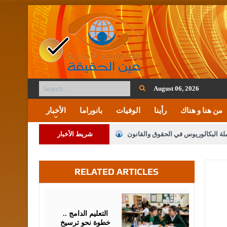
August 06, 2026
من هنا و هناك
رأينا
الوفيات
بانوراما
الأخبار
ملة البكالوريوس في الحقوق والقانون
شريط الأخبار
RELATED ARTICLES
لنواب على شراكة فاعلة مع الإعلام
لملك يلتقي مجموعة من رفاق السلاح
July
07,
2026
فريحات.. مبارك وبكم تزهو المناصب
التعليم الدامج ..
خطوة نحو ترسيخ