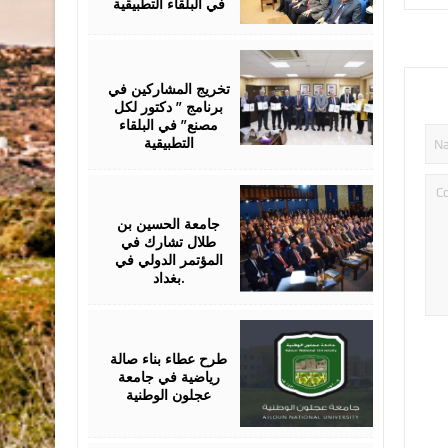
في البلقاء التطبيقية
February
20,
2024
تخريج المشاركين في
برنامج ” دكتور لكل
مصنع” في البلقاء
التطبيقية
November
22,
2023
جامعة الحسين بن
طلال تشارك في
المؤتمر الدولي في
بغداد.
November
20,
2023
طرح عطاء بناء صالة
رياضية في جامعة
عجلون الوطنية