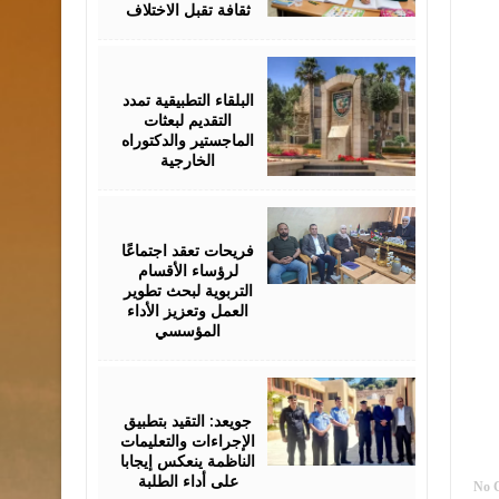
ثقافة تقبل الاختلاف
July
01,
2026
البلقاء التطبيقية تمدد
التقديم لبعثات
الماجستير والدكتوراه
الخارجية
July
01,
2026
فريحات تعقد اجتماعًا
لرؤساء الأقسام
التربوية لبحث تطوير
العمل وتعزيز الأداء
المؤسسي
June
29,
2026
جويعد: التقيد بتطبيق
الإجراءات والتعليمات
الناظمة ينعكس إيجابا
على أداء الطلبة
No 