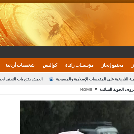
ز
مجتمع إنجاز
مؤسسات رائدة
كواليس
شخصيات أردنية
مية التاريخية على المقدسات الإسلامية والمسيحية
الجيش يفتح باب التجنيد لح
روف الجوية السائدة
HOME
النواب يقر مشروع تعديل قانون الملكية العقارية
الأمن يتلف 16 مليون حبة كبتاجون و1480 كغم مواد مخدرة
نصة خدمة العلم
القاضي يلتقي رؤساء تحرير الصحف اليومية ويؤكد حرص مجلس ا
رك ومزيدا من التوفيق
الملك يتلقى اتصالا هاتفيا من العاهل البحريني
ا
عارف بيك 