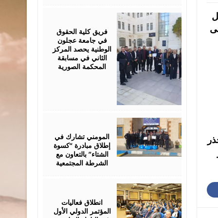
ل
December
31,
2025
تى
فريق كلية الحقوق
في جامعة عجلون
الوطنية يحصد المركز
الثاني في مسابقة
المحكمة الصورية
December
09,
2024
المومني تشارك في
ذر
إطلاق مبادرة “كسوة
الشتاء” بالتعاون مع
الشرطة المجتمعية
May
07,
2024
انطلاق فعاليات
المؤتمر الدولي الأول