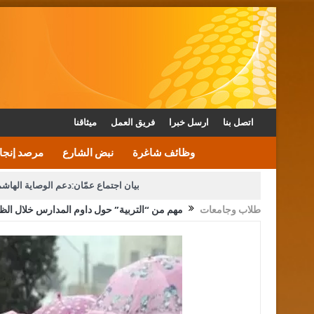
اتصل بنا
ارسل خبرا
فريق العمل
ميثاقنا
وظائف شاغرة
نبض الشارع
مرصد إنجا
بيان اجتماع عمّان:دعم الوصاية الهاش
طلاب وجامعات
مهم من “التربية” حول داوم المدارس خلال الظ
دعوة المكلفين بخدمة العلم (الدفعة الثالثة) إلى مراجعة م
القاضي محمود أحمد فريحات.. مبا