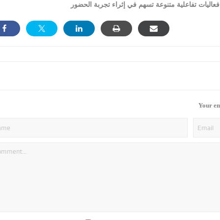
Your em