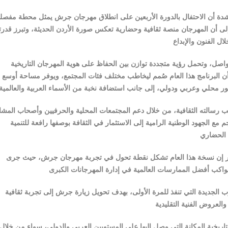
اشدة أن الاحتفال بالدورة الأربعين على انطلاق مهرجان جرش يمثل محطة مفصلي
 إلى أن المهرجان منصة ثقافية وحضارية تعكس صورة الأردن الحديثة، وتبرز قدرت
متواصل، وتحمل رؤية متجددة توازن بين الحفاظ على هوية المهرجان التاريخية
ً أن البرنامج هذا العام صُمم ليخاطب مختلف فئات المجتمع، ويوفر مساحة أوسع
نب رسالته الثقافية، من خلال دعم المجتمعات المحلية والحرفيين وأصحاب المشا
 الجهود الوطنية الرامية إلى الاستثمار في الثقافة بوصفها رافعة للتنمية
خضير إن نسخة هذا العام تشكل نقطة تحول في تجربة مهرجان جرش، حيث جرى
لجديدة التي تنفذ للمرة الأولى، بهدف تحويل زيارة جرش إلى تجربة ثقافية
يخية المكانة التي وصل إليها على المستويين العربي والدولي، سواء من خلال