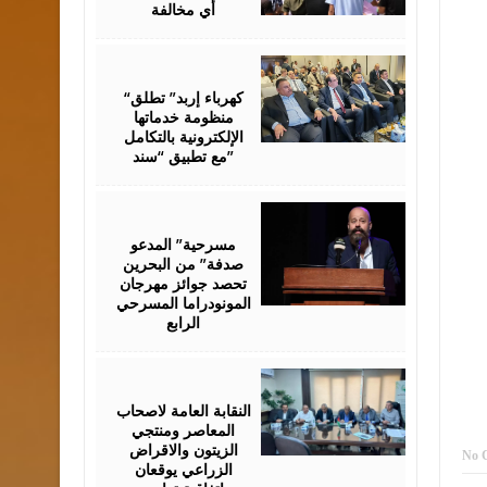
أي مخالفة
August
06,
2026
“كهرباء إربد” تطلق
منظومة خدماتها
الإلكترونية بالتكامل
مع تطبيق “سند”
August
06,
2026
مسرحية” المدعو
صدفة” من البحرين
تحصد جوائز مهرجان
المونودراما المسرحي
الرابع
August
05,
2026
النقابة العامة لاصحاب
المعاصر ومنتجي
الزيتون والاقراض
No 
الزراعي يوقعان