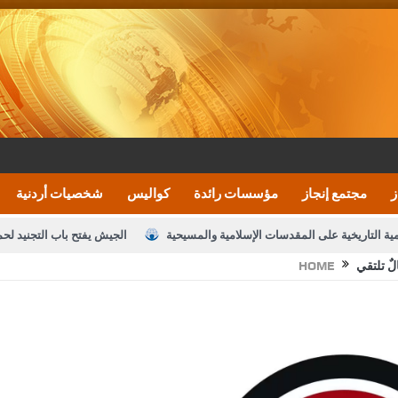
ز
مجتمع إنجاز
مؤسسات رائدة
كواليس
شخصيات أردنية
مية التاريخية على المقدسات الإسلامية والمسيحية
الجيش يفتح باب التجنيد لح
ٌ تلتقي
HOME
النواب يقر مشروع تعديل قانون الملكية العقارية
الأمن يتلف 16 مليون حبة كبتاجون و1480 كغم مواد مخدرة
نصة خدمة العلم
القاضي يلتقي رؤساء تحرير الصحف اليومية ويؤكد حرص مجلس ا
رك ومزيدا من التوفيق
الملك يتلقى اتصالا هاتفيا من العاهل البحريني
ا
عارف بيك 