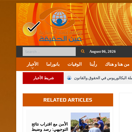
August 06, 2026
من هنا و هناك
رأينا
الوفيات
بانوراما
الأخبار
ملة البكالوريوس في الحقوق والقانون
شريط الأخبار
RELATED ARTICLES
لنواب على شراكة فاعلة مع الإعلام
لملك يلتقي مجموعة من رفاق السلاح
August
06,
2026
فريحات.. مبارك وبكم تزهو المناصب
الأمن مع اقتراب نتائج
التوجيهي: رصد وضبط