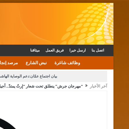
اتصل بنا
ارسل خبرا
فريق العمل
ميثاقنا
وظائف شاغرة
نبض الشارع
مرصد إنجا
بيان اجتماع عمّان:دعم الوصاية الهاش
آخر الأخبار
“مهرجان جرش” ينطلق تحت شعار “إرثٌ يمتدّ.. أجيال
دعوة المكلفين بخدمة العلم (الدفعة الثالثة) إلى مراجعة م
القاضي محمود أحمد فريحات.. مبا