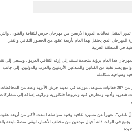
 استثنائية من مسيرة المهرجان الذي يحتفل بهذا العام بأربعة عقود من الحضور الثقافي والفني
هرجان هذا العام برؤية متجددة تستند إلى إرثه الثقافي العريق، ويسعى إلى تقد
 واسع يضم نخبة من الفنانين والمبدعين الأردنيين والعرب والدوليين، إلى جانب
ويقدم المهرجان هذا العام برنامجاً ثقافياً وفنياً متكاملاً يضم أكثر من 207 فعاليات متنوعة، موزعة في مدينة جرش الأثرية وعدد من المحافظات
شعرية وأدبية ومعارض فنية وعروضاً فلكلورية وتراثية، إضافة إلى مشاركات
الٌ تلتقي”، تعبيراً عن مسيرة ثقافية وفنية متواصلة امتدت لأكثر من أربعة عقود،
جمع في الوقت ذاته أجيال مبدعين من مختلف الأعمار، ليبقى منصةً نابضة بالح