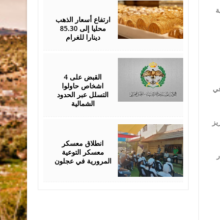
August
05,
ة
2026
ارتفاع أسعار الذهب
محليا إلى 85.30
دينارا للغرام
August
05,
2026
القبض على 4
اشخاص حاولوا
في
التسلل عبر الحدود
الشمالية
يز
August
04,
2026
انطلاق معسكر
معسكر التوعية
ر
المرورية في عجلون