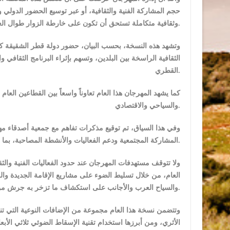
حجم المشاركة الفنية والثقافية، أو عبر توسيع الحضور الدول
وثقافية متكاملة تستحق أن تكون على خارطة الزوار طوال العام وليس خلال أيام المهرجان فقط.
وتشهد هذه النسخة، بحسب البيان، حضور دولة قطر الشقيقة 
الثقافية الراسخة بين البلدين، وتسهم بإثراء البرنامج الثقاف
القطري.
كما يشهد المهرجان هذا العام تعاوناً واسعاً بين القطاعين العا
والسياحي والاقتصادي.
وفي هذا السياق، تم توقيع مذكرات تفاهم مع جمعية أصدقاء مهرج
المشاركة المجتمعية ودعم الفعاليات والأنشطة المصاحبة، بما يعكس نموذجاً فاعلاً للشراكة الوطنية في خدمة الثقافة والسياحة والتنمية.
ولا تتوقف مستهدفات المهرجان عند حدود الفعاليات الفنية وال
العام، من خلال تسليط الضوء على مشاريع الإقامة الجديدة والم
والسياح العرب والأجانب على استكشاف ما تزخر به جرش من مواقع أثرية وطبيعية وثقافية.
وتتضمن نسخة هذا العام مجموعة من الإضافات النوعية التي تنفذ
الأثري، ومن أبرزها استخدام تقنية الإسقاط الضوئي ثلاثي الأ