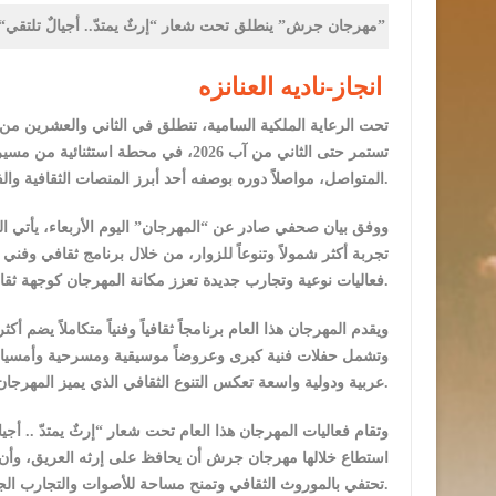
“مهرجان جرش” ينطلق تحت شعار “إرثٌ يمتدّ.. أجيالٌ تلتقي”
انجاز-ناديه العنانزه
تستمر حتى الثاني من آب 2026، في محطة
المتواصل، مواصلاً دوره بوصفه أحد أبرز المنصات الثقافية والفنية في المنطقة العربية.
ووفق بيان صحفي صادر عن “المهرجان” اليوم الأربعاء، يأتي الم
تجربة أكثر شمولاً وتنوعاً للزوار، من خلال برنامج ثقافي وفني
فعاليات نوعية وتجارب جديدة تعزز مكانة المهرجان كوجهة ثقافية وسياحية متكاملة.
وتشمل حفلات فنية كبرى وعروضاً موسيقية ومسرحية وأمسيات 
عربية ودولية واسعة تعكس التنوع الثقافي الذي يميز المهرجان.
وتقام فعاليات المهرجان هذا العام تحت شعار “إرثٌ يمتدّ .. أجي
استطاع خلالها مهرجان جرش أن يحافظ على إرثه العريق، وأن ي
تحتفي بالموروث الثقافي وتمنح مساحة للأصوات والتجارب الجديدة.