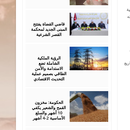
ة
August
ه
05,
2026
قاضي القضاة يفتتح
المبنى الجديد لمحكمة
القصر الشرعية
August
05,
2026
الرؤية الملكية
الشاملة تضع
ريع
الاستدامة والأمن
الطاقي بصميم عملية
التحديث الاقتصادي
August
05,
2026
الحكومة: مخزون
القمح والشعير يكفي
10 أشهر والسلع
الأساسية 2-4 أشهر