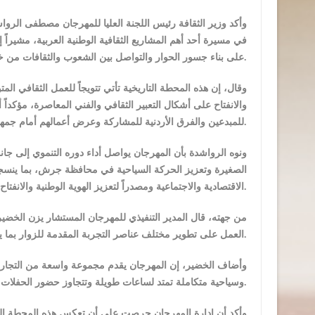
وأكد وزير الثقافة رئيس اللجنة العليا للمهرجان مصطفى الرو
في مسيرة أحد أهم المشاريع الثقافية الوطنية العربية، مشيراً
على بناء جسور الحوار والتواصل بين الشعوب والثقافات من خلال الفنون والإبداع.
وقال، إن هذه المحطة التاريخية تأتي تتويجاً للعمل الثقافي ال
والانفتاح على أشكال التعبير الثقافي والفني المعاصرة، مؤكدا
للمبدعين والفرق الأردنية للمشاركة وعرض أعمالهم أمام جمهور محلي وعربي ودولي، إلى جانب استضافة نخبة من الأسماء العربية والعالمية.
ونوه الرواشدة بأن المهرجان يواصل أداء دوره التنموي إلى جا
الصغيرة وتعزيز الحركة السياحية في محافظة جرش، بما ينسجم مع
الاقتصادية والاجتماعية ومصدراً لتعزيز الهوية الوطنية والانفتاح الحضاري.
من جهته، قال المدير التنفيذي للمهرجان المستشار يزن ال
العمل على تطوير مختلف عناصر التجربة المقدمة للزوار بما يواكب أفضل الممارسات العالمية في إدارة المهرجانات الكبرى.
وأضاف الخضير، إن المهرجان يقدم مجموعة واسعة من التجارب ا
وسياحية متكاملة تمتد لساعات طويلة وتتجاوز حضور الحفلات والعروض الفنية التقليدية.
وأكد أن إدارة المهرجان حرصت على أن تعكس هذه المحطة التار