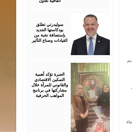
اتفاقية تعاون
August
05,
2026
سوليدرتي تطلق
بودكاستها الجديد
تحت الرعاية الملكية السامية، تنطلق في الثاني والعشرين من تموز المقبل فعاليات الدورة الأربعين من مهرجان جرش للثقافة والفنون، والتي
بإستضافة نخبة من
القيادات وصناع التأثير
يم
August
05,
2026
الجبرة تؤكد أهمية
التمكين الاقتصادي
والقانوني للمرأة خلال
،
مشاركتها في برنامج
المواهب الحرفية
ياة