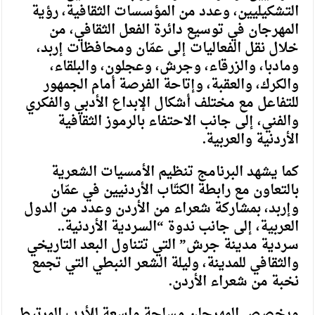
التشكيليين، وعدد من المؤسسات الثقافية، رؤية
المهرجان في توسيع دائرة الفعل الثقافي، من
خلال نقل الفعاليات إلى عمّان ومحافظات إربد،
ومادبا، والزرقاء، وجرش، وعجلون، والبلقاء،
والكرك، والعقبة، وإتاحة الفرصة أمام الجمهور
للتفاعل مع مختلف أشكال الإبداع الأدبي والفكري
والفني، إلى جانب الاحتفاء بالرموز الثقافية
الأردنية والعربية.
كما يشهد البرنامج تنظيم الأمسيات الشعرية
بالتعاون مع رابطة الكتّاب الأردنيين في عمّان
وإربد، بمشاركة شعراء من الأردن وعدد من الدول
العربية، إلى جانب ندوة “السردية الأردنية..
سردية مدينة جرش” التي تتناول البعد التاريخي
والثقافي للمدينة، وليلة الشعر النبطي التي تجمع
نخبة من شعراء الأردن.
ويخصص المهرجان مساحة واسعة للأدب المرتبط