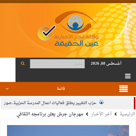
أغسطس 08, 2026
قائمة
حزب التغيير يطلق فعاليات اعمال المدرسة الحزبية..صور
الرئيسية
آخر الأخبار
مهرجان جرش يعلن برنامجه الثقافي
الجيش يفتح باب التجنيد لحملة البكالوريوس في الحقوق والقانون
بيان اجتماع عمّان:دعم الوصاية الهاشمية التاريخية على المقدسات