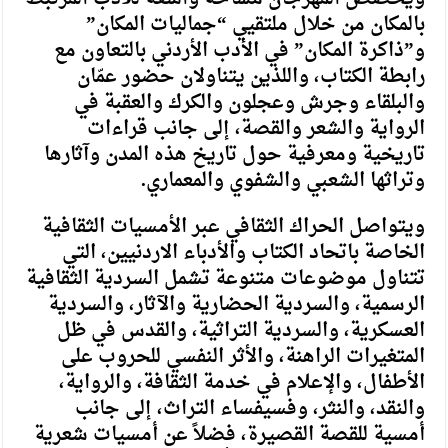
بالمكان من خلال ملتقيي “جماليات المكان”
و”ذاكرة المكان” في الأدب الأردني بالتعاون مع
رابطة الكتاب، واللذين يتناولان حضور عمّان
والبلقاء وجرش وعجلون والكرك والعقبة في
الرواية والشعر والقصة، إلى جانب قراءات
تاريخية ومعرفية حول تاريخ هذه المدن وآثارها
وتراثها الشعبي والشفوي والمعماري.
ويتواصل الحراك الثقافي عبر الأمسيات الثقافية
الخاصة باتحاد الكتاب والأدباء الاردنيين، التي
تتناول موضوعات متنوعة تشمل السردية الثقافية
الرسمية، والسردية الحضارية والآثار، والسردية
العسكرية، والسردية التراثية، والقدس في ظل
المتغيرات الراهنة، والأثر النفسي للحروب على
الأطفال، والإعلام في خدمة الثقافة، والرواية،
والنقد، والنثر، وفسيفساء التراث، إلى جانب
أمسية للقصة القصيرة، فضلاً عن أمسيات شعرية