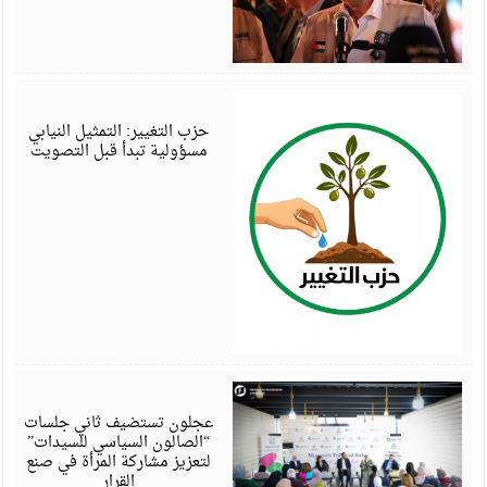
أ
6
حزب التغيير: التمثيل النيابي
مسؤولية تبدأ قبل التصويت
أ
6
عجلون تستضيف ثاني جلسات
“الصالون السياسي للسيدات”
لتعزيز مشاركة المرأة في صنع
القرار