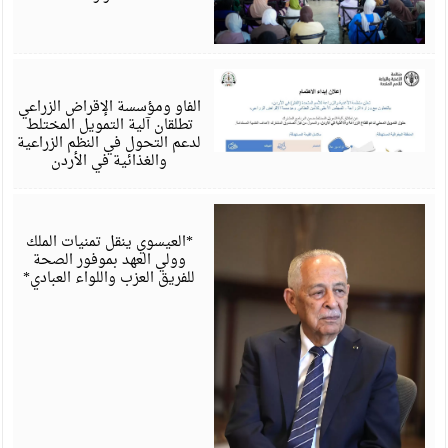
أ
6
الفاو ومؤسسة الإقراض الزراعي
تطلقان آلية التمويل المختلط
لدعم التحول في النظم الزراعية
والغذائية في الأردن
أ
6
*العيسوي ينقل تمنيات الملك
وولي العهد بموفور الصحة
للفريق العزب واللواء العبادي*