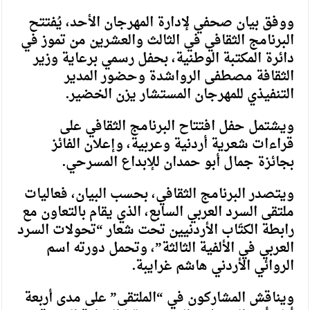
ووفق بيان صحفي لإدارة المهرجان الأحد، يُفتتح
البرنامج الثقافي في الثالث والعشرين من تموز في
دائرة المكتبة الوطنية، بحفل رسمي برعاية وزير
الثقافة مصطفى الرواشدة وحضور المدير
التنفيذي للمهرجان المستشار يزن الخضير.
ويشتمل حفل افتتاح البرنامج الثقافي على
قراءات شعرية أردنية وعربية، وإعلان الفائز
بجائزة جمال أبو حمدان للإبداع المسرحي.
ويتصدر البرنامج الثقافي، بحسب البيان، فعاليات
ملتقى السرد العربي السابع، الذي يقام بالتعاون مع
رابطة الكتّاب الأردنيين تحت شعار “تحولات السرد
العربي في الألفية الثالثة”، وتحمل دورته اسم
الروائي الأردني هاشم غرايبة.
ويناقش المشاركون في “الملتقى” على مدى أربعة