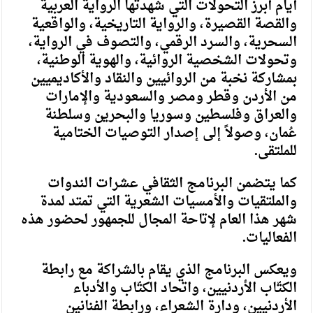
أيام أبرز التحولات التي شهدتها الرواية العربية
والقصة القصيرة، والرواية التاريخية، والواقعية
السحرية، والسرد الرقمي، والتصوف في الرواية،
وتحولات الشخصية الروائية، والهوية الوطنية،
بمشاركة نخبة من الروائيين والنقاد والأكاديميين
من الأردن وقطر ومصر والسعودية والإمارات
والعراق وفلسطين وسوريا والبحرين وسلطنة
عُمان، وصولاً إلى إصدار التوصيات الختامية
للملتقى.
كما يتضمن البرنامج الثقافي عشرات الندوات
والملتقيات والأمسيات الشعرية التي تمتد لمدة
شهر هذا العام لإتاحة المجال للجمهور لحضور هذه
الفعاليات.
ويعكس البرنامج الذي يقام بالشراكة مع رابطة
الكتّاب الأردنيين، واتحاد الكتّاب والأدباء
الأردنيين، ودارة الشعراء، ورابطة الفنانين