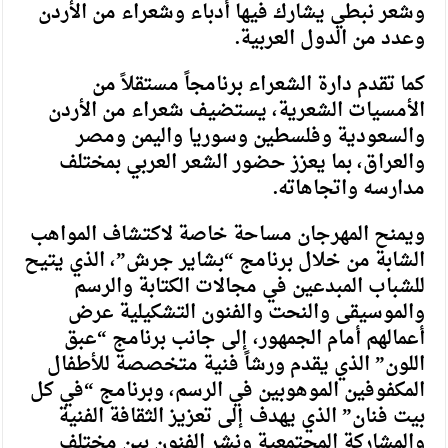
وشعر نبطي يشارك فيها أدباء وشعراء من الأردن
وعدد من الدول العربية.
كما تقدم دارة الشعراء برنامجاً مستقلاً من
الأمسيات الشعرية، يستضيف شعراء من الأردن
والسعودية وفلسطين وسوريا واليمن ومصر
والعراق، بما يعزز حضور الشعر العربي بمختلف
مدارسه واتجاهاته.
ويمنح المهرجان مساحة خاصة لاكتشاف المواهب
الشابة من خلال برنامج “بشاير جرش”، الذي يتيح
للشباب المبدعين في مجالات الكتابة والرسم
والموسيقى والنحت والفنون التشكيلية عرض
أعمالهم أمام الجمهور، إلى جانب برنامج “عبق
اللون” الذي يقدم ورشاً فنية متخصصة للأطفال
المكفوفين الموهوبين في الرسم، وبرنامج “في كل
بيت فنان” الذي يهدف إلى تعزيز الثقافة الفنية
والمشاركة المجتمعية ونشر الفنون بين مختلف