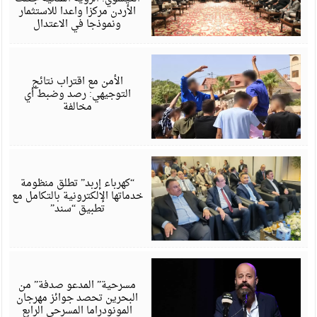
الأردن مركزا واعدا للاستثمار
ونموذجا في الاعتدال
أ
6
الأمن مع اقتراب نتائج
التوجيهي: رصد وضبط أي
مخالفة
أ
6
“كهرباء إربد” تطلق منظومة
خدماتها الإلكترونية بالتكامل مع
تطبيق “سند”
أ
6
مسرحية” المدعو صدفة” من
البحرين تحصد جوائز مهرجان
المونودراما المسرحي الرابع