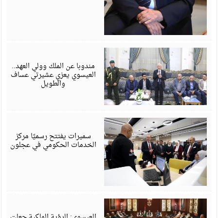
أ
6
مندوبا عن الملك وولي العهد..
العيسوي يعزي عشيرتي عساف
والطويل
أ
6
سميرات يفتتح رسميًا مركز
الخدمات الحكومي في عجلون
أ
6
العيسوي: الرؤية الملكية جعلت