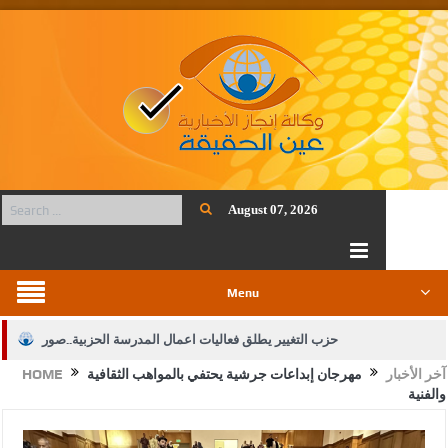
August 07, 2026
Menu
حزب التغيير يطلق فعاليات اعمال المدرسة الحزبية..صور
آخر الأخبار
مهرجان إبداعات جرشية يحتفي بالمواهب الثقافية
HOME
الجيش يفتح باب التجنيد لحملة البكالوريوس في الحقوق والقانون
والفنية
بيان اجتماع عمّان:دعم الوصاية الهاشمية التاريخية على المقدسات