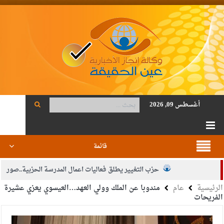
أغسطس 09, 2026
قائمة
حزب التغيير يطلق فعاليات اعمال المدرسة الحزبية..صور
الرئيسية
عام
مندوبا عن الملك وولي العهد…العيسوي يعزي عشيرة
الجيش يفتح باب التجنيد لحملة البكالوريوس في الحقوق والقانون
الفريحات
بيان اجتماع عمّان:دعم الوصاية الهاشمية التاريخية على المقدسات