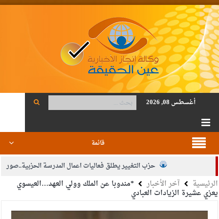
أغسطس 08, 2026
قائمة
حزب التغيير يطلق فعاليات اعمال المدرسة الحزبية..صور
الرئيسية
آخر الأخبار
*مندوبا عن الملك وولي العهد…العيسوي
الجيش يفتح باب التجنيد لحملة البكالوريوس في الحقوق والقانون
يعزي عشيرة الزيادات العبادي
بيان اجتماع عمّان:دعم الوصاية الهاشمية التاريخية على المقدسات