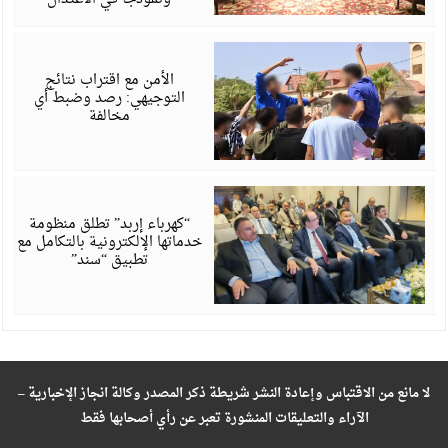
أ
6
الأمن مع اقتراب نتائج
التوجيهي: رصد وضبط أي
مخالفة
أ
6
“كهرباء إربد” تطلق منظومة
خدماتها الإلكترونية بالتكامل مع
تطبيق “سند”
لا مانع من الاقتباس وإعادة النشر شريطة ذكر المصدر وكالة انجاز الإخبارية –
الآراء والتعليقات المنشورة تعبر عن رأي أصحابها فقط