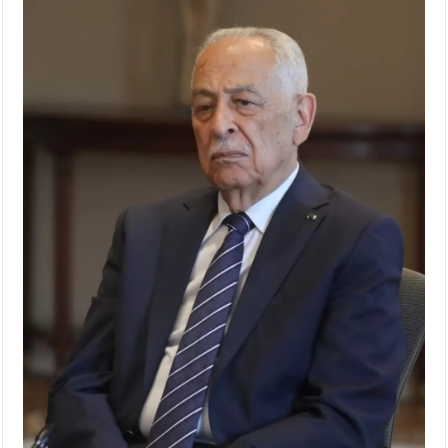
الإسلامية والمسيحية
الأمن يتلف 16 مليون حبة كبتاجون و1480 كغم مواد مخدرة
النواب يقر مشروع تعديل قانون الملكية العقارية
القاضي يلتقي رؤساء تحرير الصحف اليومية ويؤكد حرص مجلس
النواب على شراكة فاعلة مع الإعلام
دعوة المكلفين بخدمة العلم (الدفعة الثالثة) إلى مراجعة منصة خدمة
العلم
الملك يلتقي مجموعة من رفاق السلاح
الملك يتلقى اتصالا هاتفيا من العاهل البحريني
القاضي محمود أحمد فريحات.. مبارك ومزيدا من التوفيق