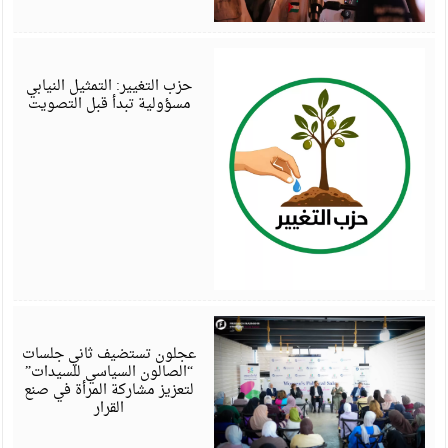
أ
6
حزب التغيير: التمثيل النيابي
مسؤولية تبدأ قبل التصويت
أ
6
عجلون تستضيف ثاني جلسات
“الصالون السياسي للسيدات”
لتعزيز مشاركة المرأة في صنع
القرار