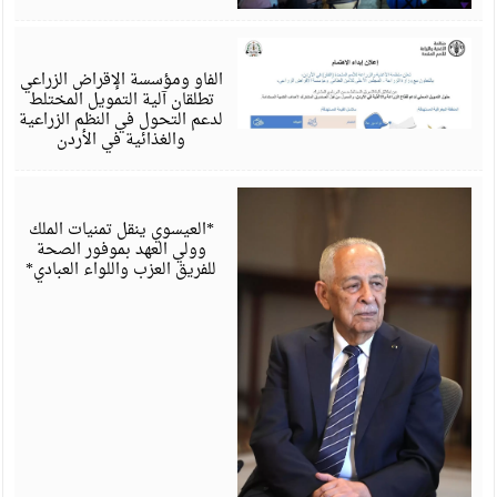
أ
6
الفاو ومؤسسة الإقراض الزراعي
تطلقان آلية التمويل المختلط
لدعم التحول في النظم الزراعية
والغذائية في الأردن
أ
6
*العيسوي ينقل تمنيات الملك
وولي العهد بموفور الصحة
للفريق العزب واللواء العبادي*