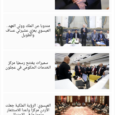
أ
6
مندوبا عن الملك وولي العهد..
العيسوي يعزي عشيرتي عساف
والطويل
أ
6
سميرات يفتتح رسميًا مركز
الخدمات الحكومي في عجلون
أ
6
العيسوي: الرؤية الملكية جعلت
الأردن مركزا واعدا للاستثمار
ونموذجا في الاعتدال