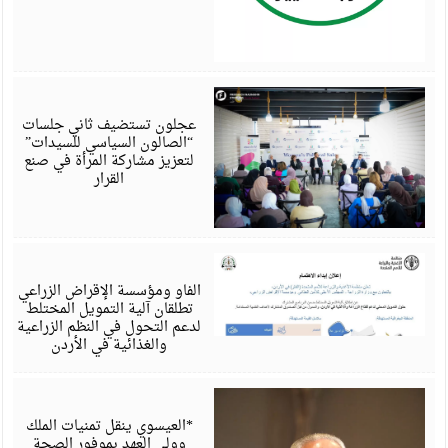
أ
6
عجلون تستضيف ثاني جلسات
“الصالون السياسي للسيدات”
لتعزيز مشاركة المرأة في صنع
القرار
أ
6
الفاو ومؤسسة الإقراض الزراعي
تطلقان آلية التمويل المختلط
لدعم التحول في النظم الزراعية
والغذائية في الأردن
أ
6
*العيسوي ينقل تمنيات الملك
وولي العهد بموفور الصحة