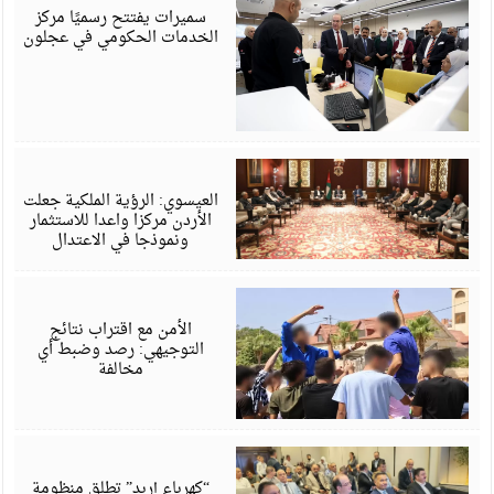
6
سميرات يفتتح رسميًا مركز
الخدمات الحكومي في عجلون
أ
6
العيسوي: الرؤية الملكية جعلت
الأردن مركزا واعدا للاستثمار
ونموذجا في الاعتدال
أ
6
الأمن مع اقتراب نتائج
التوجيهي: رصد وضبط أي
مخالفة
أ
6
“كهرباء إربد” تطلق منظومة