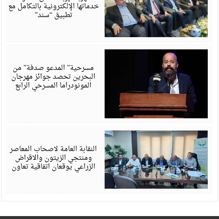
خدماتها الإلكترونية بالتكامل مع
تطبيق “سند”
أ
6
مسرحية” المدعو صدفة” من
البحرين تحصد جوائز مهرجان
المونودراما المسرحي الرابع
أ
6
النقابة العامة لاصحاب المعاصر
ومنتجي الزيتون والاقراض
الزراعي يوقعان اتفاقية تعاون