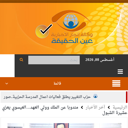
أغسطس 08, 2026
قائمة
حزب التغيير يطلق فعاليات اعمال المدرسة الحزبية..صور
الرئيسية
آخر الأخبار
مندوبا عن الملك وولي العهد…العيسوي يعزي
الجيش يفتح باب التجنيد لحملة البكالوريوس في الحقوق والقانون
عشيرة الشبول
بيان اجتماع عمّان:دعم الوصاية الهاشمية التاريخية على المقدسات