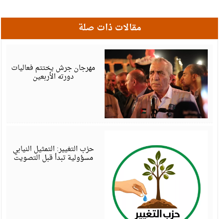
مقالات ذات صلة
أ
6
مهرجان جرش يختتم فعاليات
دورته الأربعين
أ
6
حزب التغيير: التمثيل النيابي
مسؤولية تبدأ قبل التصويت