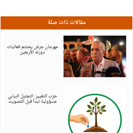
مقالات ذات صلة
أ
6
مهرجان جرش يختتم فعاليات
دورته الأربعين
أ
6
حزب التغيير: التمثيل النيابي
مسؤولية تبدأ قبل التصويت