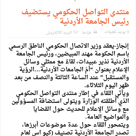
الإسلامية والمسيحية
منتدى التواصل الحكومي يستضيف
الأمن يتلف 16 مليون حبة كبتاجون و1480 كغم مواد مخدرة
رئيس الجامعة الأردنية
النواب يقر مشروع تعديل قانون الملكية العقارية
لا يوجد تعليقات
طباعة
البريد الالكترونى
القاضي يلتقي رؤساء تحرير الصحف اليومية ويؤكد حرص مجلس
إنجاز-يعقد وزير الاتصال الحكومي الناطق الرسمي
النواب على شراكة فاعلة مع الإعلام
باسم الحكومة مهند المبيضين، ورئيس الجامعة
دعوة المكلفين بخدمة العلم (الدفعة الثالثة) إلى مراجعة منصة خدمة
الأردنية نذير عبيدات، لقاءً مع ممثلي وسائل
الإعلام بعنوان “أمّ الجامعات الأردنية…الرؤية
العلم
والمستقبل” عند الساعة الثالثة والنصف من بعد
الملك يلتقي مجموعة من رفاق السلاح
ظهر اليوم الثلاثاء.
ويأتي اللقاء في إطار منتدى التواصل الحكومي
الملك يتلقى اتصالا هاتفيا من العاهل البحريني
الذي أطلقته الوزارة ويتولى استضافة المسؤولين
القاضي محمود أحمد فريحات.. مبارك ومزيدا من التوفيق
مع وسائل الإعلام للحديث حول القضايا
والمواضيع العامة.
ويتمحور اللقاء حول عدة موضوعات أبرزها،
تصدر الجامعة الأردنية تصنيف (كيو اس لعام