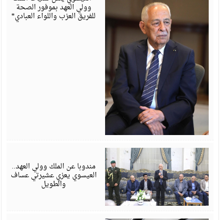
وولي العهد بموفور الصحة
للفريق العزب واللواء العبادي*
أ
6
مندوبا عن الملك وولي العهد..
العيسوي يعزي عشيرتي عساف
والطويل