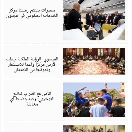
أ
6
سميرات يفتتح رسميًا مركز
الخدمات الحكومي في عجلون
أ
6
العيسوي: الرؤية الملكية جعلت
الأردن مركزا واعدا للاستثمار
ونموذجا في الاعتدال
أ
6
الأمن مع اقتراب نتائج
التوجيهي: رصد وضبط أي
مخالفة
أ