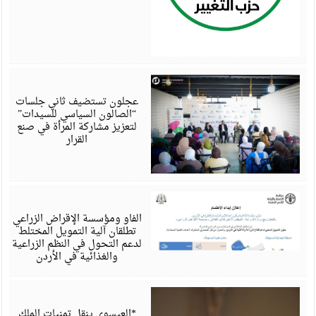
أ
6
عجلون تستضيف ثاني جلسات
“الصالون السياسي للسيدات”
لتعزيز مشاركة المرأة في صنع
القرار
أ
6
الفاو ومؤسسة الإقراض الزراعي
تطلقان آلية التمويل المختلط
لدعم التحول في النظم الزراعية
والغذائية في الأردن
أ
6
*العيسوي ينقل تمنيات الملك