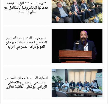
6
“كهرباء إربد” تطلق منظومة
خدماتها الإلكترونية بالتكامل مع
تطبيق “سند”
أ
6
مسرحية” المدعو صدفة” من
البحرين تحصد جوائز مهرجان
المونودراما المسرحي الرابع
أ
6
النقابة العامة لاصحاب المعاصر
ومنتجي الزيتون والاقراض
الزراعي يوقعان اتفاقية تعاون