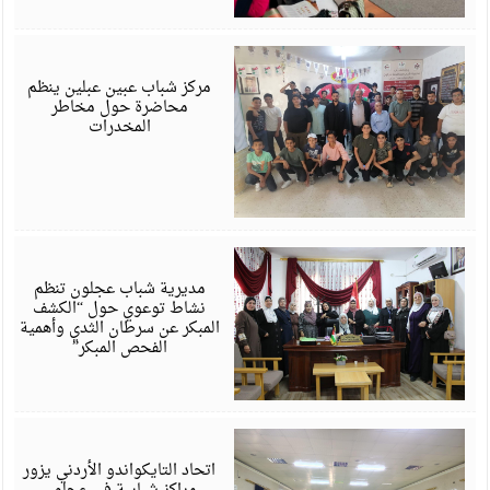
ي
6
مركز شباب عبين عبلين ينظم
محاضرة حول مخاطر
المخدرات
ي
6
مديرية شباب عجلون تنظم
نشاط توعوي حول “الكشف
المبكر عن سرطان الثدي وأهمية
الفحص المبكر”
ي
6
اتحاد التايكواندو الأردني يزور