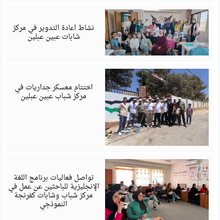
ي
6
نشاط اعادة التدوير في مركز
شابات عبين عبلين
ي
6
اختتام معسكر جداريات في
مركز شباب عبين عبلين
ي
6
تواصل فعاليات برنامج اللغة
الإنجليزية للباحثين عن عمل في
مركز شباب وشابات كفرنجة
النموذجي