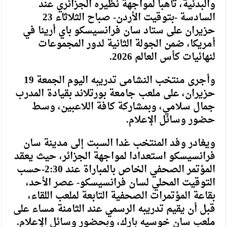
والبدنية، تأهبا لمواجهة نظيره الجزائري عند
السادسة -بتوقيت الأردن- صباح الثلاثاء 23
حزيران على ستاد سان فرانسيسكو باي أرينا في
أمريكا، ضمن الجولة الثانية لدور المجموعات
لنهائيات كأس العالم 2026.
وأجرى منتخب النشامى تدريبه اليوم الجمعة 19
حزيران، على ملعب جامعة بورتلاند بقيادة المدرب
جمال سلامي، وبمشاركة كافة اللاعبين، وسط
حضور وسائل الإعلام.
ويغادر وفد المنتخب غدا السبت إلى مدينة سان
فرانسيسكو استعدادا لمواجهة الجزائر، حيث يعقد
المؤتمر الصحفي الخاص بالمباراة عند 2:30-حسب
التوقيت المحلي لسان فرانسيسكو- عصر الأحد،
بقاعة المؤتمرات الصحفية التابعة لملعب اللقاء،
قبل أن يقيم تدريبه الرسمي عند الثامنة مساء على
ملعب سان خوسيه بارك، وبحضور وسائل الإعلام.