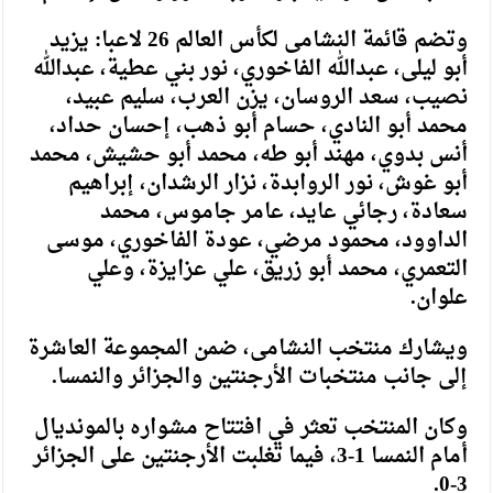
وتضم قائمة النشامى لكأس العالم 26 لاعبا: يزيد
أبو ليلى، عبدالله الفاخوري، نور بني عطية، عبدالله
نصيب، سعد الروسان، يزن العرب، سليم عبيد،
محمد أبو النادي، حسام أبو ذهب، إحسان حداد،
أنس بدوي، مهند أبو طه، محمد أبو حشيش، محمد
أبو غوش، نور الروابدة، نزار الرشدان، إبراهيم
سعادة، رجائي عايد، عامر جاموس، محمد
الداوود، محمود مرضي، عودة الفاخوري، موسى
التعمري، محمد أبو زريق، علي عزايزة، وعلي
علوان.
ويشارك منتخب النشامى، ضمن المجموعة العاشرة
إلى جانب منتخبات الأرجنتين والجزائر والنمسا.
وكان المنتخب تعثر في افتتاح مشواره بالمونديال
أمام النمسا 1-3، فيما تغلبت الأرجنتين على الجزائر
3-0.