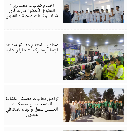
6
اختتام فعاليات معسكري ”
التطوع الأخضر” في مركزي
شباب وشابات صخرة و العيون
.
أ
6
عجلون – اختتام معسكر سواعد
الإنقاذ بمشاركة 39 شابا و شابة
أ
6
تواصل فعاليات معسكر الكشافة
المتقدم ضمن معسكرات
الحسين للعمل والبناء 2026 في
عجلون