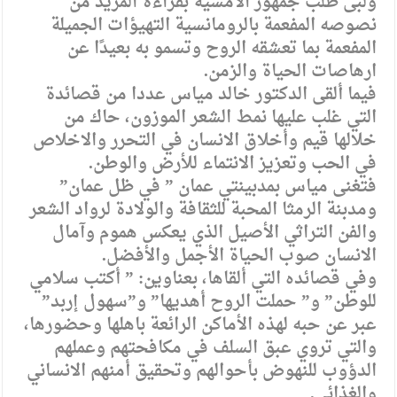
ولبى طلب جمهور الأمسية بقراءة المزيد من
نصوصه المفعمة بالرومانسية التهيؤات الجميلة
المفعمة بما تعشقه الروح وتسمو به بعيدًا عن
ارهاصات الحياة والزمن.
فيما ألقى الدكتور خالد مياس عددا من قصائدة
التي غلب عليها نمط الشعر الموزون، حاك من
خلالها قيم وأخلاق الانسان في التحرر والاخلاص
في الحب وتعزيز الانتماء للأرض والوطن.
فتغنى مياس بمدبينتي عمان ” في ظل عمان”
ومدبنة الرمثا المحبة للثقافة والولادة لرواد الشعر
والفن التراثي الأصيل الذي يعكس هموم وآمال
الانسان صوب الحياة الأجمل والأفضل.
وفي قصائده التي ألقاها، بعناوين: ” أكتب سلامي
للوطن” و” حملت الروح أهديها” و”سهول إربد”
عبر عن حبه لهذه الأماكن الرائعة باهلها وحضورها،
والتي تروي عبق السلف في مكافحتهم وعملهم
الدؤوب للنهوض بأحوالهم وتحقيق أمنهم الانساني
والغذائي.