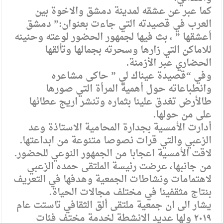
كما عبر عن عشقه لمدينة دمشق والاخوة بين
العرب في قصيدته التي جاءت بعنوان:” دمشق
أعشقها ” ، بث فيها لجمهور الحضور لوعته وحنينه
للاماكن التي زارها وسحرته بجمالها وتألقها
الحضاري عبر الأزمنة.
وفي “قصيدة عيناك لي ” حاكى مشاعره
وانطباعاته حول أهمية المرأة التي صورها
طالأرض تغدق علينا بثماره وتنشر اريج عطائها
على من حولها.
أدارت الأمسية بجدارة المحامية الاستاذة وعد
الزعبي والتي قرات نصوصا متنوعة من ابداعتها.
لاقت الأمسية اعجابا من الجمهور النوعي للحضور.
من جانبها، عرضت رئيسة الملتقى حمده الزعبي
لاهتمامات ونشاطات الجمعية وهدفها في التعريف
بنتاج مثقفينا في مختلف مجالات الحياة.
يشار الى ان جمعية ملتقى ألق الثقافي تاستت عام
٢٠١٩ ولها عديد الانشطة لخدمة مختف فئات