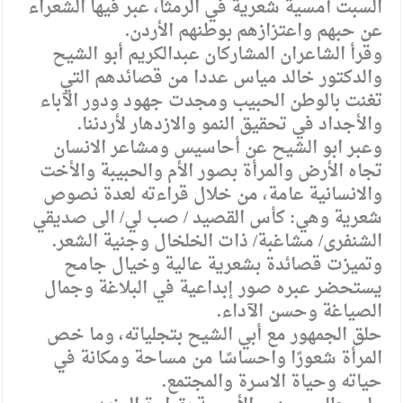
السبت أمسية شعرية في الرمثا، عبر فيها الشعراء
عن حبهم واعتزازهم بوطنهم الأردن.
وقرأ الشاعران المشاركان عبدالكريم أبو الشيح
والدكتور خالد مياس عددا من قصائدهم التي
تغنت بالوطن الحبيب ومجدت جهود ودور الآباء
والأجداد في تحقيق النمو والازدهار لأردننا.
وعبر ابو الشيح عن أحاسيس ومشاعر الانسان
تجاه الأرض والمرأة بصور الأم والحبيبة والأخت
والانسانية عامة، من خلال قراءته لعدة نصوص
شعرية وهي: كأس القصيد / صب لي/ الى صديقي
الشنفرى/ مشاغبة/ ذات الخلخال وجنية الشعر.
وتميزت قصائدة بشعرية عالية وخيال جامح
يستحضر عبره صور إبداعية في البلاغة وجمال
الصياغة وحسن الآداء.
حلق الجمهور مع أبي الشيح بتجلياته، وما خص
المرأة شعورًا واحساسًا من مساحة ومكانة في
حياته وحياة الاسرة والمجتمع.