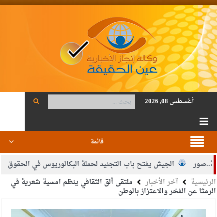
أغسطس 08, 2026
قائمة
صور
الجيش يفتح باب التجنيد لحملة البكالوريوس في الحقوق والقان
الرئيسية
آخر الأخبار
ملتقى ألق الثقافي ينظم امسية شعرية في
لقاضي محمود أحمد فريحات.. مبارك ومزيدا من التوفيق
الرمثا عن الفخر والاعتزاز بالوطن