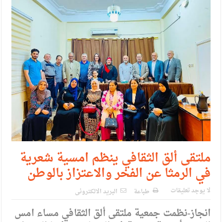
ملتقى ألق الثقافي ينظم امسية شعرية
في الرمثا عن الفخر والاعتزاز بالوطن
لا يوجد تعليقات
طباعة
البريد الالكترونى
انجاز-نظمت جمعية ملتقى ألق الثقافي مساء امس