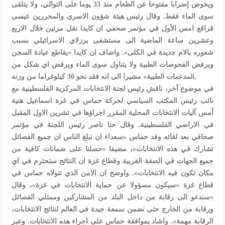
ويخوض إضرابا مفتوحا عن الطعام منذ 33 يوما على التوالي، ولا يتلقى
سوى الماء فقط. وقال رئيس هيئة شؤون الاسرى والمحررين عيسى
قراقع امس الأول في مؤتمر صحفي ان كايدا نقل مرتين خلال الاربع
وعشرين ساعة الماضية الى مستشفى برزلاي الاسرائيلي بسبب
شعوره بالام جديدة في الكلى». واضاف ان كايدا «يقاطع عيادة السجن
ويرفض الفحوصات الطبية ولا يتناول سوى الماء ويرفض اي شكل من
المدعمات الطبية» مشيرا الى انه فقد نحو 30 كيلوغراما من وزنه.
في موضوع آخر، ناقش رئيس لجنة الانتخابات المركزية الفلسطينية مع
نائب رئيس المكتب السياسي لحركة حماس في غزة اسماعيل هنية
أمس آليات الانتخابات المحلية المقرر اجراؤها في تشرين الاول المقبل
في الاراضي الفلسطينية. وقال حنا ناصر رئيس اللجنة في مؤتمر
صحافي بعد لقائه وفد حماس «سعداء ان نبلغ الناس ان جميع الفصائل
تشارك في هذه الانتخابات»، مضيفا «حصلنا على ضمانات كافية من
جميع الجهات في الضفة الغربية وقطاع غزة ان النتائج ستحترم في اي
مكان تكون فيه الانتخابات». واوضح ان الامن الذي تتولاه حماس في
قطاع غزة «سيكون مسؤولا عن حماية الانتخابات في غزة»، وقال
«سندعو الى رقابة من داخل البلد من المشاركين وممثلي الفصائل
ورقابة من الخارج حتى نضمن سمعة جيدة في العالم لنتائج الانتخابات،
الرقابة مهمة». واشاد بموافقة حماس على اجراء هذه الانتخابات. وعبر