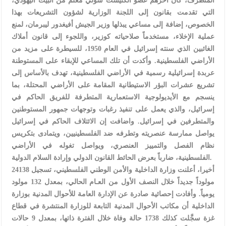
المتطرف، كان آخرهم عضو الكنيست شولي معلم من البيت اليهودي،
التي تقدمت بقانون إلى اللجنة الوزارية لشؤون التشريعات بهذا
الخصوص، إضافة إلى مساعي يبذلها وزير الجيش أفيغدور ليبرمان، لمنع
عملية الإخلاء، مستخدماً صلاحياته كوزير، واللجوء إلى قانون أملاك
الغائبين الذي سنته إسرائيل في العام 1950، للسيطرة على مزيد من
الأراضي الفلسطينية. وأكدت أن تلك المساعي للإبقاء على المستوطنة
عربدة إسرائيلية رسمية في الأراضي الفلسطينية، تهدف بالأساس إلى
تشريع عشرات البؤر الاستيطانية المقامة على الأراضي المحتلة، بما
ينسجم مع الأيديولوجية الاستعمارية المتطرفة للفريق الحاكم في
إسرائيل، والذي يعمل على تنفيذ رغبات وتوجهات جمهور المستوطنين
والمتطرفين في إسرائيل. واضافت إن الائتلاف الحاكم في إسرائيل
يواصل ممارسة عنصريته وتطرفه ضد الفلسطينيين، ويتمادى بتكريس
نظام الفصل والتمييز العنصري، ويواصل تغوله في الأراضي
الفلسطينية، ضارباً بعرض الحائط القانون الدولي وإرادة السلام الدولية.
أخيرا، أعلنت وزارة الداخلية والأمن الوطني الفلسطيني، تسجيل 24138
مولوداً جديداً خلال النصف الأول من العـام الحالي، بمعدل 132 مولود
يومياً. وأفادت إحصائية صادرة عن الإدارة العامة للأحوال المدنية بوزارة
الداخلية أن مكاتب الأحوال المدنية التابعة للوزارة المنتشرة في قطاع
غزة سجَّلت كذلك 1738 حالة وفاة خلال الفترة ذاتها، بمعدل 9 حالات