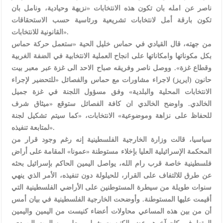
ناصر عن امله بان تكون هذه الانتخابات «نزيهة وحيادية، ونامل بان
تكون بارقة أمل لانتخابات تشريعية ورئاسية حسب الاستحقاقات
القانونية للانتخابات».
من جهته، قال القيادي في حماس خليل الحية «ستعمل حركة حماس
بكل مكوناتها وامكاناتها على انجاح العملية الانتخابية في الضفة الغربية
وقطاع غزة». ووصل ناصر وفريقه صباح الاحد الى غزة عبر معبر بيت
حانون (ايريز) لاجراء مشاورات مع حماس والفصائل «للتحضير لإجراء
الانتخابات المحلية والبلدية» وفق مسؤول اللجنة في غزة جميل
الخالدي. واوضح الخالدي ان كافة الفصائل ستوقع «ميثاق شرف
للحفاظ على نزاهة وموضوعية» الانتخابات، «كما سيتم تشكيل لجنة
لمتابعة تنفيذه».
سياسيا، قالت وزارة الخارجية الفلسطينية إنه رغم وجود قرار من
المحكمة الإسرائيلية العليا بإخلاء مستوطنة «عمونا» المقامة على أراض
فلسطينية خاصة قرب رام الله، يواصل اليمين الحاكم بإسرائيل بحثه
عن طرق للالتفاف على القرار، للحيلولة دون تنفيذه، الأمر الذي ينهي
سنوات طويلة من سيطرة المستوطنين على الأراضي الفلسطينية التي
أقيمت عليها المستوطنة. وأوضحت الخارجية الفلسطينية في بيان أمس
أن من بين هذه المساعي محاولات أعضاء كنيست من اليمين واليمين