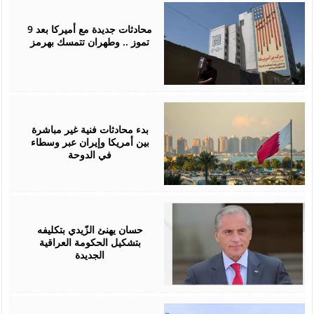
July
02,
2026
محادثات جديدة مع أميركا بعد 9
تموز .. وطهران تتمسك بهرمز
July
01,
2026
بدء محادثات فنية غير مباشرة
بين أمريكا وإيران عبر وسطاء
في الدوحة
April
28,
2026
حسان يهنئ الزّيدي بتكليفه
بتشكيل الحكومة العراقية
الجديدة
April