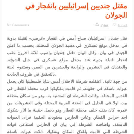
الإسلامية والمسيحية
مقتل جنديين إسرائيليين بانفجار في
الجولان
الأمن يتلف 16 مليون حبة كبتاجون و1480 كغم مواد مخدرة
النواب يقر مشروع تعديل قانون الملكية العقارية
No Comments
Print
Email
القاضي يلتقي رؤساء تحرير الصحف اليومية ويؤكد حرص مجلس النواب
قتل جنديان اسرائيليان صباح أمس في انفجار «عرضي» لقنبلة يدوية
في مدخل موقع عسكري في هضبة الجولان المحتلة، بحسب ما اعلن
على شراكة فاعلة مع الإعلام
الجيش في بيان. وقال البيان «قتل جنديان واصيب ثلاثة اخرون عقب
دعوة المكلفين بخدمة العلم (الدفعة الثالثة) إلى مراجعة منصة خدمة
انفجار قنبلة يدوية عند مدخل موقع عسكري في جبل الشيخ».
والجنديان في العشرين والرابعة والعشرين من العمر. وستقوم لجنة
العلم
بالتحقيق في ظروف الحادث.
الملك يلتقي مجموعة من رفاق السلاح
من جهة ثانية، اعتقلت شرطة الاحتلال أمس شابا فلسطينيا كان يحمل
عبوات ناسفة في حقيبته، ثم قامت بتفكيكها قرب محطة للقطار في
الملك يتلقى اتصالا هاتفيا من العاهل البحريني
القدس المحتلة. وقالت الشرطة ان المشتبه به، وهو من سكان منطقة
بيت اولا في الخليل في الضفة الغربية المحتلة وفي العشرينات من
القاضي محمود أحمد فريحات.. مبارك ومزيدا من التوفيق
عمره، كان يقف خلف محطة القطار وهو يحمل حقيبة ما اثار شكوك
احد حراس القطار. وعاين الحارس محتويات الحقيبة فراى العبوات
الناسفة. واضافت الشرطة في بيان ان الحارس استدعى قوات
الشرطة التي قامت باغلاق المكان وتفكيك «ثلاث عبوات ناسفة