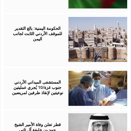
July
18,
2026
الحكومة اليمنية: بالغ التقدير
للموقف الأردني الثابت لجانب
اليمن
July
15,
2026
المستشفى الميداني الأردني
جنوب غزة/10 يُجري عمليتين
نوعيتين لإنقاذ طرفين لمريضين
July
12,
2026
قطر تعلن وفاة الأمير الشيخ
حمد بن خليفة آل ثاني