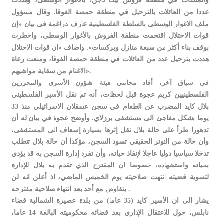
والمنشآت في منطقة فروش بيت دجن، بالأغوار الوسطى، وهددت
عددا من العائلات بالترحيل في منطقة حمصة الفوقا. وقال مسؤول
ملف الاغوار الوسطى بالسلطة الفلسطينية عارف دراغمة في بيان «إن
قوات الاحتلال اقتحمت منطقة الفروش بالأغوار الوسطى، واخطرت
بوقف بناء أكثر من سبعة منازل وبركسات». واضاف «ان قوات الاحتلال
هددت بترحيل عدد من العائلات في منطقة حمصة الفوقا، ومنعت رعاة
الاغنام من سقاية مواشيهم».
في سياق آخر، أفاد محامي هيئة شؤون الأسرى والمحررين
الفلسطينيين كريم عجوة قبل لحظات، أنه تم نقل الأسير الفلسطيني
بلال كايد المضرب عن الطعام في سجن عسقلان الاسرائيلي منذ 33
يوما بشكل مفاجئ الى مستشفى برزلاي. وأوضح عجوة في بيان له أن
تدهورا طرأ على حالة بلال نقل إثرها بسيارة إسعاف الى المستشفى،
وأن حالة من التوتر الحقيقي تسود السجن، مؤكدا أن حالة بلال تتطلب
تدخلا سياسيا دوليا عاجلا لإنقاذ حياته، وأن تفرد إدارة السجن به قد يؤدي
بحياته واستشهاده، خصوصا ان المقترح الذي تقدم به بلال للإدارة
لتسوية قضيته انتهت صلاحيته يوم الخميس الماضي، اذ أعلن انه لن
يتفاوض مع أحد بعد انتهاء صلاحية مقترحه .
يشار الى ان الأسير كايد (35 عاما) من بلدة عصيرة الشمالية قضاء
نابلس، حول للاعتقال الإداري بعد قضائه محكوميته البالغة 14 عاما،