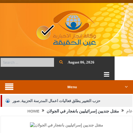
August 06, 2026
Menu
حزب التغيير يطلق فعاليات اعمال المدرسة الحزبية..صور
عام
مقتل جنديين إسرائيليين بانفجار في الجولان
HOME
الجيش يفتح باب التجنيد لحملة البكالوريوس في الحقوق والقانون
بيان اجتماع عمّان:دعم الوصاية الهاشمية التاريخية على المقدسات