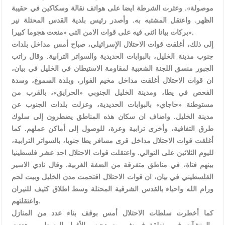
موصولة». وعثرت الشرطة ايضا على هواتف نقالة وسكاكين في حقيبة
الظهر. واعتقل المشتبه به. وأصدر رئيس بلدية القدس المحتلة نير
بركات بيانا اثنى فيه على قوات الامن التي «منعت هجوما كبيرا».
إلى ذلك، أغلقت قوات الاحتلال الإسرائيلي، صباح أمس مداخل بلدات
جنوب مدينة الخليل، بالبوابات الحديدية والسواتر الترابية. وقال راتب
الجبور منسق اللجنة الشعبية لمقاومة الاستيطان في الخليل في بيان،
ان قوات الاحتلال أغلقت مداخل مخيم الفوار، وبلدة السموع، وسدة
الفحص في يطا، ومدينة الخليل الجنوبي «الحرايق»، بالقرب من
مستوطنة «حاجاي» بالبوابات الحديدية، وعزلت بلدات الجنوب عن
مدينة الخليل. واضاف ان سكان هذه المناطق يضطرون إلى سلوك
طرق التفافية، وأخرى ترابية وعرة، للوصول إلى أماكن عملهم. كما
أغلقت قوات الاحتلال مداخل قرى مسافر يطا جنوبا، بالسواتر الترابية،
لليوم الثلاثين على التوالي. واعتقلت قوات الاحتلال احد عشر فلسطينيا
بينهم فتاة، في مناطق متفرقة من الضفة الغربية. وقال نادي الاسير
الفلسطيني في بيان، ان قوات الاحتلال اقتحمت مدن الخليل وبيت لحم
ورام الله واحياء بالقدس الشرقية المحتلة وسط اطلاق كثيف للنيران
واعتقلتهم.
كما أخطرت سلطات الاحتلال أمس بوقف بناء عدد من المنازل