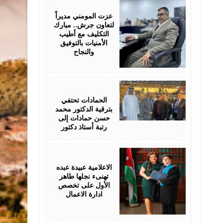
18,
2026
عزت المومني مديراً
لتعاون جرش.. مبارك
التكليف مع أطيب
الأمنيات بالتوفيق
والنجاح
July
17,
2026
الحمادات تحتفي
بترقية الدكتور محمد
حسن حمادات إلى
رتبة أستاذ دكتور
July
16,
2026
الاعلامية عبيدة عبده
تهنىء نجلها طاهر
الأول على تخصص
ادارة الاعمال