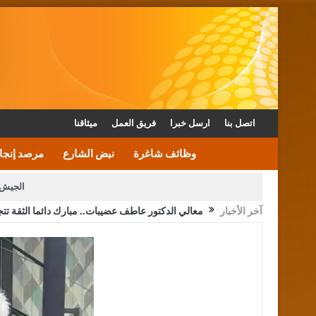
اتصل بنا
ارسل خبرا
فريق العمل
ميثاقنا
وظائف شاغرة
نبض الشارع
مرصد إنجا
الجيش 
آخر الأخبار
معالي الدكتور عاطف عضيبات.. مبارك دائما الثقة تتج
الأمن يتلف 16 مليون حبة كبتاجون و1480 كغم مواد مخدرة
القاضي يلتقي رؤساء تحرير الصح
الملك يتلقى اتصالا هاتفيا من العاهل البحريني