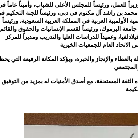
يراً للعمل، ورئيساً للمجلس الأعلى للشباب، وأميناً عاماً في
محمد بن راشد آل مكتوم في دبي، ورئيساً للجنة التحكيم ف
ة الأولمبية العربية في المملكة العربية السعودية، ورئيساً
امعة اليرموك، ورئيساً لقسم الإنسانيات والحقوق والقائم
لادلفيا، وعميداً للدراسات العليا والتدريب ومديراً للمركز
ة بالعطاء والإنجاز والخبرة، ويؤكد المكانة الرفيعة التي يح
لثقة المستحقة، مع أصدق الأمنيات له بمزيد من التوفيق