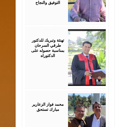
التوفيق والنجاح
August
03,
2026
تهنئة وتبريك للدكتور
طرقي السرحان
بمناسبة حصوله على
الدكتوراه
August
03,
2026
محمد فواز الزعارير
مبارك تستحق