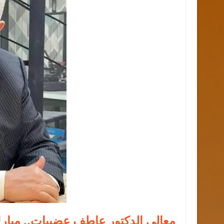
معالي الدكتور عاطف عضيبات.. مبارك 