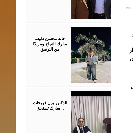
No 
July
30,
2026
خالد محسن داود..
مبارك النجاح ومزيدًا
من التوفيق
ر
ن
ف
July
28,
2026
الدكتور يزن فريحات
مبارك تستحق ..