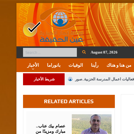
August 07, 2026
من هنا و هناك
رأينا
الوفيات
بانوراما
الأخبار
فعاليات اعمال المدرسة الحزبية..صور
شريط الأخبار
ة على المقدسات الإسلامية والمسيحية
RELATED ARTICLES
 مشروع تعديل قانون الملكية العقارية
الثالثة) إلى مراجعة منصة خدمة العلم
August
07,
2026
 فريحات.. مبارك ومزيدا من التوفيق
عصام بيك عناب..
مبارك ومزيدًا من