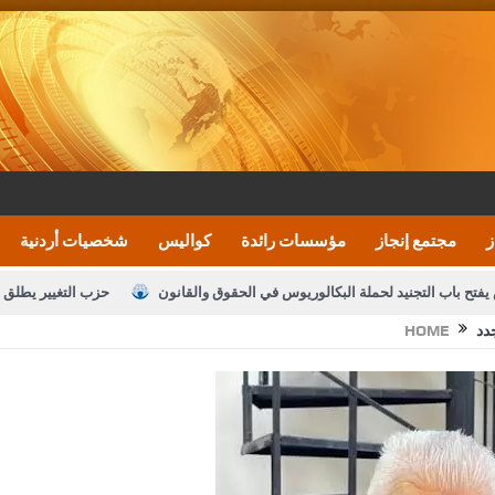
ز
مجتمع إنجاز
مؤسسات رائدة
كواليس
شخصيات أردنية
يفتح باب التجنيد لحملة البكالوريوس في الحقوق والقانون
حزب التغيير يطلق 
دد
HOME
بيان اجتماع عمّان:دعم الوصاية الهاشمية التاريخي
ف اليومية ويؤكد حرص مجلس النواب على شراكة فاعلة مع الإعلام
النواب يقر
الملك يلتقي مجموعة من رفاق السلاح
دعوة المكلفين بخدمة العلم (الدفعة 
القاضي محمود أحمد