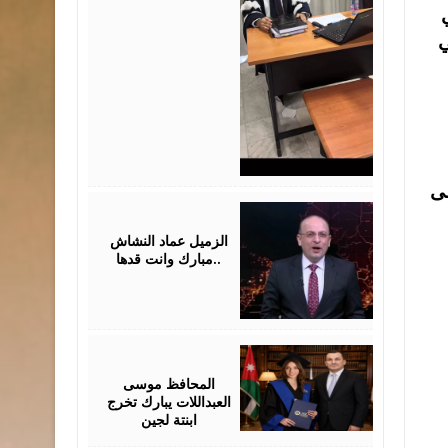
ي
ظى
July
28,
2026
الزميل عماد النشاش
..مبارك وانت قدها
July
24,
2026
المحافظ موسى
العبداللات يبارك تخرج
ابنتة لجين