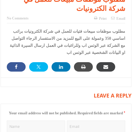
النواب يقر مشروع تعديل قانون الملكية العقارية
شركة الكترونيات
تشكيلات إدارية واسعة في الداخلية (اسماء)
No Comments
Print
Email
القاضي يلتقي رؤساء تحرير الصحف اليومية ويؤكد حرص مجلس النواب
مطلوب موظفات مبيعات فتيات للعمل في شركة الكترونيات براتب
على شراكة فاعلة مع الإعلام
اساسي 350 وعمولة على البيع للمزيد من الاستفسار الرجاء التواصل
مع الشركة عبر الوتس اب وللراغبات في العمل ارسال السيرة الذاتية
دعوة المكلفين بخدمة العلم (الدفعة الثالثة) إلى مراجعة منصة خدمة
او البيانات الشخصية عبر الوتس اب
العلم
الملك يلتقي مجموعة من رفاق السلاح
الملك يتلقى اتصالا هاتفيا من العاهل البحريني
القاضي محمود أحمد فريحات.. مبارك ومزيدا من التوفيق
LEAVE A REPLY
عارف بيك فريحات.. مبارك وبكم تزهو المناصب
*
Your email address will not be published.
Required fields are marked