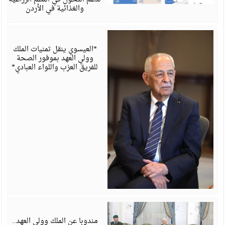
والغذائية في الأردن
أ
6
*العيسوي ينقل تمنيات الملك
وولي العهد بموفور الصحة
للفريق العزب واللواء العبادي*
أ
6
مندوبا عن الملك وولي العهد..