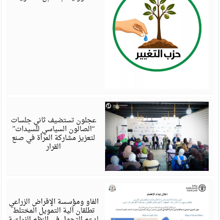
أ
6
عجلون تستضيف ثاني جلسات
“الصالون السياسي للسيدات”
لتعزيز مشاركة المرأة في صنع
القرار
أ
6
الفاو ومؤسسة الإقراض الزراعي
تطلقان آلية التمويل المختلط
لدعم التحول في النظم الزراعية