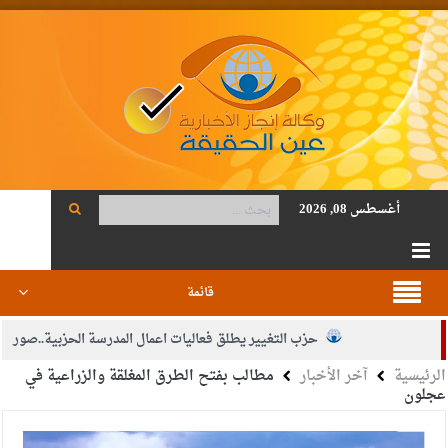
أغسطس 08, 2026
قائمة
حزب التغيير يطلق فعاليات اعمال المدرسة الحزبية..صور
الرئيسية
آخر الأخبار
مطالب بفتح الطرق المغلقة والزراعية في
الجيش يفتح باب التجنيد لحملة البكالوريوس في الحقوق والقانون
عجلون
بيان اجتماع عمّان:دعم الوصاية الهاشمية التاريخية على المقدسات