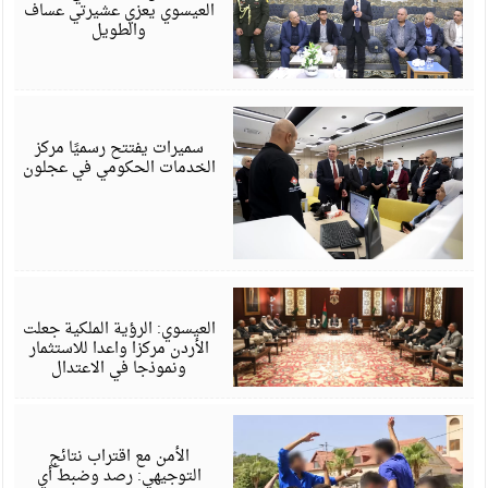
العيسوي يعزي عشيرتي عساف
والطويل
أ
6
سميرات يفتتح رسميًا مركز
الخدمات الحكومي في عجلون
أ
6
العيسوي: الرؤية الملكية جعلت
الأردن مركزا واعدا للاستثمار
ونموذجا في الاعتدال
أ
6
الأمن مع اقتراب نتائج
التوجيهي: رصد وضبط أي