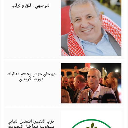
6
التوجيهي : قلق و ترقب
أ
6
مهرجان جرش يختتم فعاليات
دورته الأربعين
أ
6
حزب التغيير: التمثيل النيابي
مسؤولية تبدأ قبل التصويت