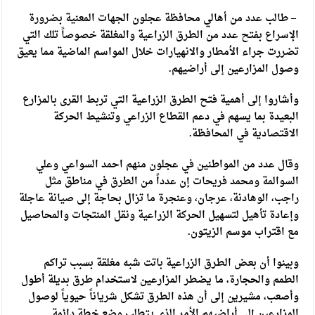
– طالب عدد من أهالي محافظة عجلون الجهات المعنية بضرورة
الإسراع بفتح عدد من الطرق الزراعية والمغلقة خصوصاً تلك التي
تضررت جراء الأمطار والانهيارات خلال المواسم الماضية مما يعيق
وصول المزارعين إلى أراضيهم.
وأشاروا إلى أهمية فتح الطرق الزراعية التي تربط القرى بالمزارع
البعيدة بما يسهم في دعم القطاع الزراعي وتنشيط الحركة
الاقتصادية في المحافظة.
وقال عدد من المواطنين في عجلون منهم احمد السواعي وعلي
السوالمة ومحمد فريحات إن عدداً من الطرق في مناطق مثل
راجب، الوهادنة، عرجان، وعنجرة ما تزال بحاجة إلى صيانة عاجلة
وإعادة تأهيل لتسهيل الحركة الزراعية ونقل المنتجات والمحاصيل
مع اقتراب موسم الزيتون.
وبينوا أن بعض الطرق الزراعية باتت شبه مغلقة بسبب تراكم
الطمم والحجارة، ما يضطر المزارعين لاستخدام طرق بديلة أطول
وأصعب، مشيرين إلى أن هذه الطرق تشكل شرياناً حيوياً لوصول
المزارعين إلى أراضيهم الأمر الذي يتطلب وضع خطة دائمة