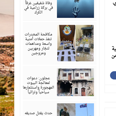
ي
2026
وفاة شقيقين غرقاً
في بركة زراعية في
الكرك
مارس
19,
2026
مكافحة المخدرات
تنفذ حملات أمنية
واسعة ومداهمات
ية
لتجّار ومهربين
ومروجين
من
مارس
06,
2026
عجلون: دعوات
لمعالجة البيوت
المهجورة واستثمارها
سياحياً وتراثياً
فبراير
10,
2026
حدث يقتل صديقه