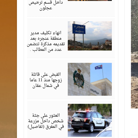
داخل قسم ترخيص
عجلون
يوليو
13,
2026
انهاء تكليف مدير
منطقة عنجره بعد
تقديمه مذكرة تتضمن
عدد من المطالب .
يوليو
08,
2026
القبض على قاتلة
زوجها منذ 11 عاما
في شمال عمّان
يوليو
08,
2026
العثور على جثة
شخص داخل مزرعة
في المفرق (تفاصيل)