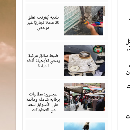
يوليو
07,
2026
بلدية كفرنجه تغلق
20 محلًا تجاريًا غير
مرخص
ل
يوليو
،
04,
2026
ضبط سائق مركبة
يدخن الأرجيلة أثناء
القيادة
ن
ت
يونيو
06,
2026
عجلون: مطالبات
برقابة شاملة ودائمة
على الأسواق للحد
من التجاوزات
ث
أبريل
07,