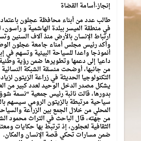
إنجاز-أسامة القضاة
طالب عدد من أبناء محافظة عجلون باعتماد 
في منطقة الميسر ببلدة الهاشمية و راسون، ل
ارتباط الإنسان بالأرض منذ آلاف السنين وتسه
وأكد رئيس مجلس أمناء جامعة عجلون الوطن
أنموذجا واعدا للسياحة البيئية وتسهم في إبر
داعيا إلى دعمها وتطويرها ضمن رؤية وطنية
من جانبها، أوضحت منسقة الشبكة النسائية ال
التكنولوجيا الحديثة في زراعة الزيتون لزيا
يشكل مصدر الدخل الوحيد لعدد كبير من العا
بدورها، قالت نائبة رئيس جمعية “نسمة شوق”
سياحية مرتبطة بالزيتون الرومي سيسهم بالت
المحلي من خلال الجمع بين الزراعة والسياحة
من جهته، قال الباحث في التراث محمود الشر
الثقافية لعجلون، إذ ترتبط بها حكايات ومعتق
ضمن مسارات تحكي قصة الإنسان والمكان.