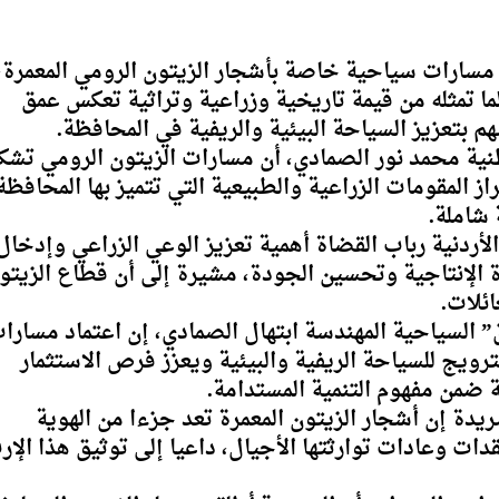
مسارات سياحية خاصة بأشجار الزيتون الرومي المعمرة،
ما تمثله من قيمة تاريخية وزراعية وتراثية تعكس عمق
م بتعزيز السياحة البيئية والريفية في المحافظة.
ية محمد نور الصمادي، أن مسارات الزيتون الرومي تشك
از المقومات الزراعية والطبيعية التي تتميز بها المحافظة
 شاملة.
أردنية رباب القضاة أهمية تعزيز الوعي الزراعي وإدخال
دة الإنتاجية وتحسين الجودة، مشيرة إلى أن قطاع الزيتو
ئلات.
 السياحية المهندسة ابتهال الصمادي، إن اعتماد مسارا
رويج للسياحة الريفية والبيئية ويعزز فرص الاستثمار
 ضمن مفهوم التنمية المستدامة.
يدة إن أشجار الزيتون المعمرة تعد جزءا من الهوية
دات وعادات توارثتها الأجيال، داعيا إلى توثيق هذا الإر