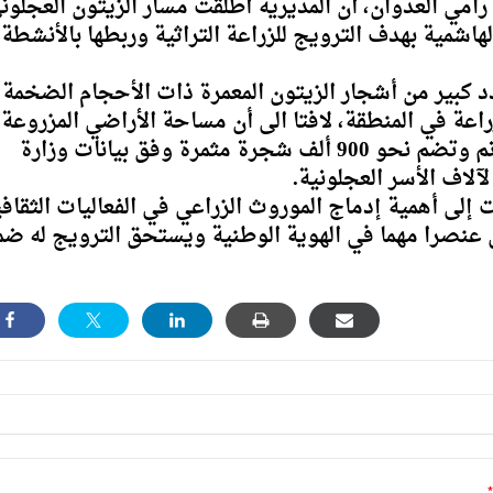
امي العدوان، أن المديرية أطلقت مسار الزيتون العجلون
لهاشمية بهدف الترويج للزراعة التراثية وربطها بالأنشطة
كبير من أشجار الزيتون المعمرة ذات الأحجام الضخمة
اعة في المنطقة، لافتا الى أن مساحة الأراضي المزروعة
بالزيتون في المحافظة تقدر بنحو 86 ألف دونم وتضم نحو 900 ألف شجرة مثمرة وفق بيانات وزارة
آلاف الأسر العجلونية.
إلى أهمية إدماج الموروث الزراعي في الفعاليات الثقاف
ل عنصرا مهما في الهوية الوطنية ويستحق الترويج له ض
*