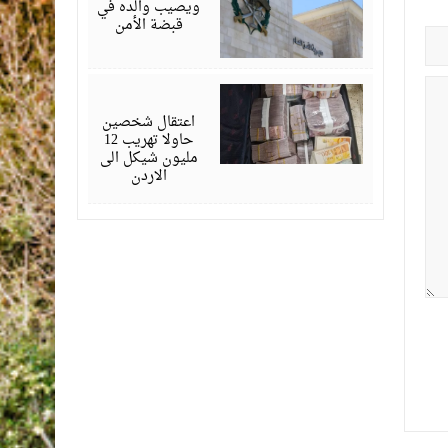
ويصيب والده في
قبضة الأمن
يناير
19,
2026
اعتقال شخصين
حاولا تهريب 12
مليون شيكل الى
الاردن