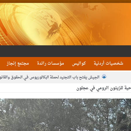
شخصيات أردنية
كواليس
مؤسسات رائدة
مجتمع إنجاز
الجيش يفتح باب التجنيد لحملة البكالوريوس في الحقوق والقانو
ية للزيتون الرومي في عجلون
جون و1480 كغم مواد مخدرة
بيان اجتماع عمّان:دع
 يلتقي رؤساء تحرير الصحف اليومية ويؤكد حرص مجلس النواب على شراكة فاعلة م
فيا من العاهل البحريني
الملك يلتقي مجموعة من رفاق السلاح
دعوة ال