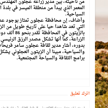
من ناحيته، بين مدير زراعة عجلون المهندس ر
المعمر الذي يبدأ من منطقة الميسر في بلدة ا
السياحية.
وأضاف، إن محافظة عجلون تمتاز بوجود عدد 
التي تعد شاهدا حيا على تاريخ طويل من الزر
الزراعة، كما أنها تشكل مصدر الرزق الرئيسي ل
بدوره، أشار مدير ثقافة عجلون سامر فريحات 
والسياحية، مبينا أن الزيتون العجلوني يشك
برامج الثقافة والسياحة المجتمعية.
أترك تعليق