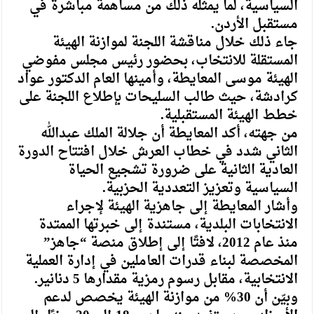
السياسية، لما يمثله ذلك من مساهمة مباشرة في
مستقبل الأردن.
جاء ذلك خلال مناقشة اللجنة لموازنة الهيئة
المستقلة للانتخاب، بحضور رئيس مجلس مفوضي
الهيئة موسى المعايطة، وأمينها العام الدكتور عواد
كرادشة، حيث طالب السليحات بإطلاع اللجنة على
خطط الهيئة المستقبلية.
من جهته، أكد المعايطة أن جلالة الملك عبدالله
الثاني شدد في خطاب العرش خلال افتتاح الدورة
العادية الثانية على ضرورة تشجيع الحياة
السياسية وتعزيز التعددية الحزبية.
وأشار المعايطة إلى جاهزية الهيئة لإجراء
الانتخابات البلدية، مستندة إلى خبرتها الممتدة
منذ عام 2012، لافتًا إلى إطلاق منصة “جاهز”
المخصصة لبناء قدرات العاملين في إدارة العملية
الانتخابية، مقابل رسوم رمزية مقدارها 5 دنانير.
وبيّن أن 30% من موازنة الهيئة يخصص لدعم