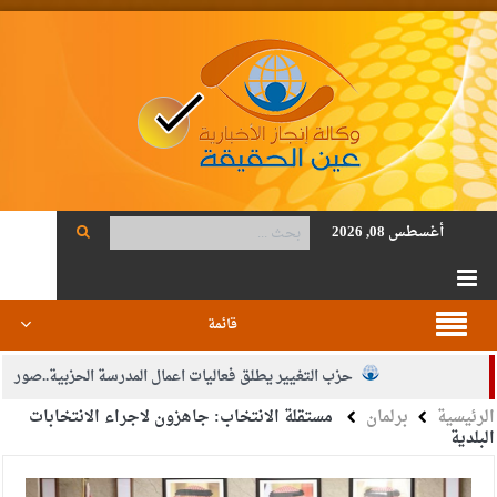
أغسطس 08, 2026
قائمة
حزب التغيير يطلق فعاليات اعمال المدرسة الحزبية..صور
الرئيسية
برلمان
مستقلة الانتخاب: جاهزون لاجراء الانتخابات
الجيش يفتح باب التجنيد لحملة البكالوريوس في الحقوق والقانون
البلدية
بيان اجتماع عمّان:دعم الوصاية الهاشمية التاريخية على المقدسات