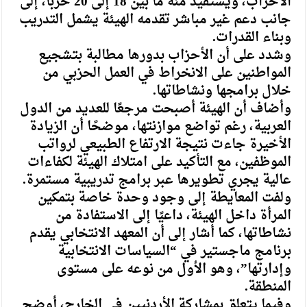
الأحزاب، ويستفيد منه ما بين 18 إلى 20 حزبًا، إلى
جانب دعم غير مباشر تقدمه الهيئة يشمل التدريب
وبناء القدرات.
وشدد على أن الأحزاب بدورها مطالبة بتشجيع
المواطنين على الانخراط في العمل الحزبي من
خلال برامجها ونشاطاتها.
وأضاف أن الهيئة أصبحت مرجعًا للعديد من الدول
العربية، رغم تواضع موازنتها، موضحًا أن الزيادة
الأخيرة جاءت نتيجة الارتفاع الطبيعي لرواتب
الموظفين، مع التأكيد على امتلاك الهيئة لكفاءات
عالية يجري تطويرها عبر برامج تدريبية مستمرة.
ولفت المعايطة إلى وجود وحدة خاصة بتمكين
المرأة داخل الهيئة، داعيًا إلى الاستفادة من
نشاطاتها، كما أشار إلى أن المعهد الانتخابي يقدم
برنامج ماجستير في “السياسات الانتخابية
وإدارتها”، وهو الأول من نوعه على مستوى
المنطقة.
وفيما يتعلق بمشاركة الأردنيين في الخارج، أوضح