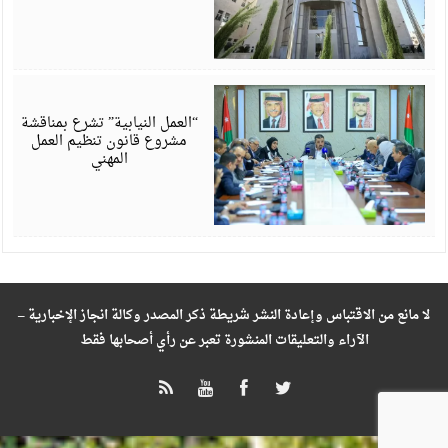
ي
6
“العمل النيابية” تشرع بمناقشة
مشروع قانون تنظيم العمل
المهني
لا مانع من الاقتباس وإعادة النشر شريطة ذكر المصدر وكالة انجاز الإخبارية –
الآراء والتعليقات المنشورة تعبر عن رأي أصحابها فقط