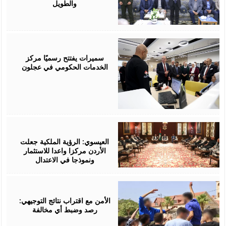
والطويل
August
06,
2026
سميرات يفتتح رسميًا مركز
الخدمات الحكومي في عجلون
August
06,
2026
العيسوي: الرؤية الملكية جعلت
الأردن مركزا واعدا للاستثمار
ونموذجا في الاعتدال
August
06,
2026
الأمن مع اقتراب نتائج التوجيهي:
رصد وضبط أي مخالفة