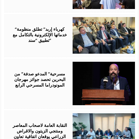
August
06,
2026
“كهرباء إربد” تطلق منظومة
خدماتها الإلكترونية بالتكامل مع
تطبيق “سند”
August
06,
2026
مسرحية” المدعو صدفة” من
البحرين تحصد جوائز مهرجان
المونودراما المسرحي الرابع
August
05,
2026
النقابة العامة لاصحاب المعاصر
ومنتجي الزيتون والاقراض
الزراعي يوقعان اتفاقية تعاون