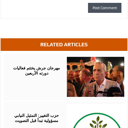
RELATED ARTICLES
August
07,
2026
مهرجان جرش يختتم فعاليات
دورته الأربعين
August
07,
2026
حزب التغيير: التمثيل النيابي
مسؤولية تبدأ قبل التصويت