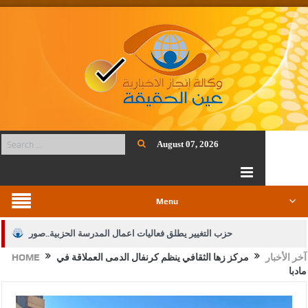
August 07, 2026
Menu
حزب التغيير يطلق فعاليات اعمال المدرسة الحزبية..صور
آخر الأخبار
مركز زها الثقافي ينظم كرنفال الدمى العملاقة في
HOME
الجيش يفتح باب التجنيد لحملة البكالوريوس في الحقوق والقانون
مادبا
بيان اجتماع عمّان:دعم الوصاية الهاشمية التاريخية على المقدسات